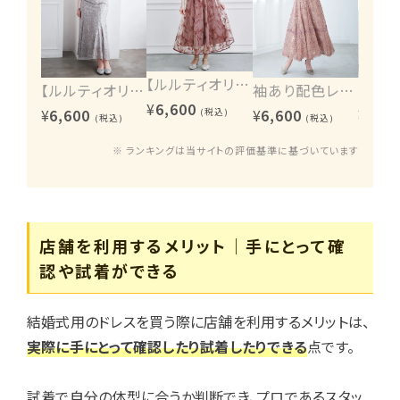
【ルルティオリジナル】エンブロイダリーワンピース
【ルルティオリジナル】ヴィンテージレース2wayワンピース
袖あり配色レースハシゴ切り替えワンピース
¥
6,600
¥
6,600
¥
6,600
¥
6,60
(税込)
(税込)
(税込)
※ ランキングは当サイトの評価基準に基づいています
店舗を利用するメリット｜手にとって確
認や試着ができる
結婚式用のドレスを買う際に店舗を利用するメリットは、
実際に手にとって確認したり試着したりできる
点です。
試着で自分の体型に合うか判断でき、プロであるスタッ