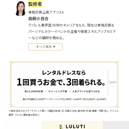
監修者
骨格診断上級アナリスト
鳥飼小百合
アパレル業界歴30年のキャリアをもち、現在は骨格診断&
パーソナルカラーイベントの主催や接客スキルアップセミナ
ーなどの講師を務める。
すべて表示
※株式会社クロスマーケティング調べ （調査対象者：20-39歳の女性、居住地：全国、職業：不問（但し、アパレル
業界・マスコミ関係者は除外））