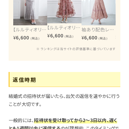
【ルルティオリジナル】エンブロイダリーワンピース
【ルルティオリジナル】ヴィンテージレース2wayワンピース
袖あり配色レースハシゴ切り替えワンピース
¥
6,600
¥
6,600
¥
6,600
¥
6,60
(税込)
(税込)
(税込)
※ ランキングは当サイトの評価基準に基づいています
返信時期
結婚式の招待状が届いたら、出欠の返信を速やかに行う
ことが大切です。
一般的には、
招待状を受け取ってから2〜3日以内、遅く
とも1週間以内に返信する
のが理想的。このタイミングで