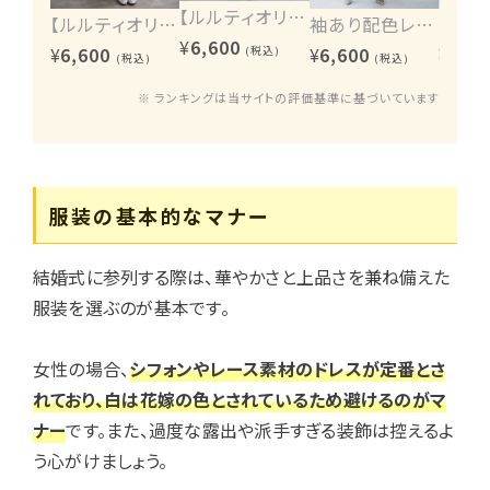
【ルルティオリジナル】エンブロイダリーワンピース
【ルルティオリジナル】ヴィンテージレース2wayワンピース
袖あり配色レースハシゴ切り替えワンピース
¥
6,600
¥
6,600
¥
6,600
¥
6,60
(税込)
(税込)
(税込)
※ ランキングは当サイトの評価基準に基づいています
服装の基本的なマナー
結婚式に参列する際は、華やかさと上品さを兼ね備えた
服装を選ぶのが基本です。
女性の場合、
シフォンやレース素材のドレスが定番とさ
れており、白は花嫁の色とされているため避けるのがマ
ナー
です。また、過度な露出や派手すぎる装飾は控えるよ
う心がけましょう。