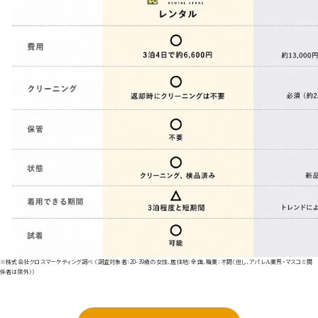
※株式会社クロスマーケティング調べ （調査対象者：20-39歳の女性、居住地：全国、職業：不問（但し、アパレル業界・マスコミ関
係者は除外））