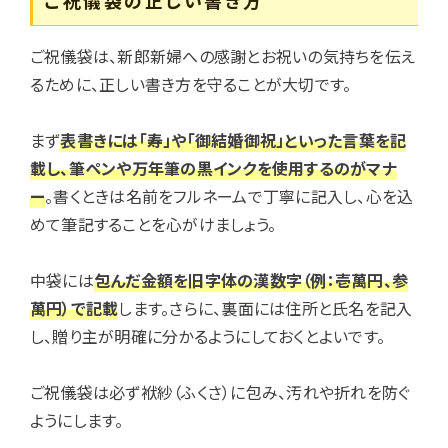
ご祝儀袋は、新郎新婦への感謝とお祝いの気持ちを伝え
るために、正しい書き方を守ることが大切です。
まず
表書きには「寿」や「御結婚御祝」といった言葉を記
載し、筆ペンや万年筆の黒インクを使用するのがマナ
ー
。書くときは名前をフルネームで丁寧に記入し、心を込
めて筆記することを心がけましょう。
中袋には
包んだ金額を旧字体の漢数字（例：壱萬円、参
萬円）で記載
します。さらに、裏面には住所と氏名を記入
し、贈り主が明確に分かるようにしておくとよいです。
ご祝儀袋は必ず袱紗（ふくさ）に包み、汚れや折れを防ぐ
ようにします。