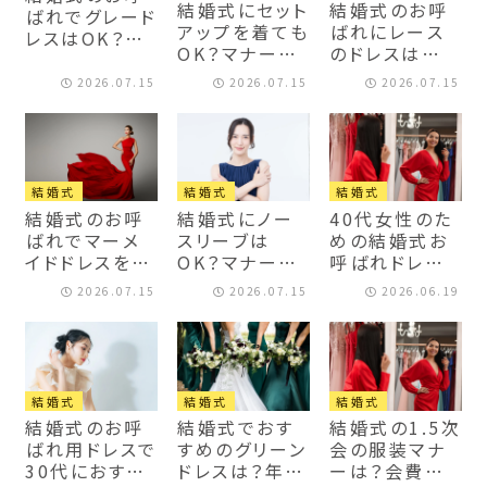
結婚式にセット
結婚式のお呼
ばれでグレード
アップを着ても
ばれにレース
レスはOK？マ
OK？マナーや
のドレスは
ナーや年代別
テイスト別のコ
OK？知ってお
のおすすめコ
2026.07.15
2026.07.15
2026.07.15
ーデを解説
きたいマナーと
ーデも紹介
年代別コーデ
を解説
結婚式
結婚式
結婚式
結婚式のお呼
結婚式にノー
40代女性のた
ばれでマーメ
スリーブは
めの結婚式お
イドドレスを着
OK？マナーや
呼ばれドレス
るのはマナー
シーン別のお
選びガイド！す
2026.07.15
2026.07.15
2026.06.19
違反？骨格タイ
すすめコーデ、
っきり見えコー
プ別のおすす
羽織りものの
デも紹介
めを解説
選び方を解説
結婚式
結婚式
結婚式
結婚式のお呼
結婚式でおす
結婚式の1.5次
ばれ用ドレスで
すめのグリーン
会の服装マナ
30代におすす
ドレスは？年代
ーは？会費制