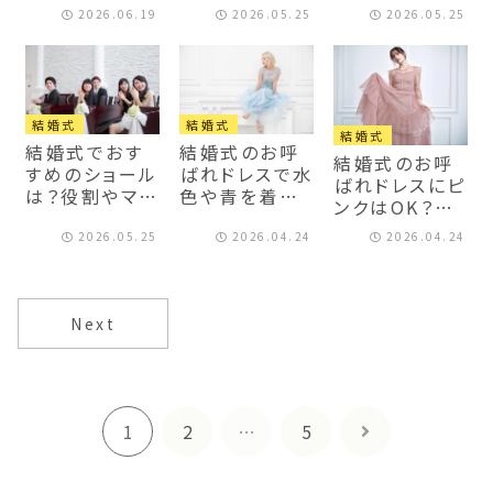
めのブランド
別コーデや失
とご祝儀制で
2026.06.19
2026.05.25
2026.05.25
は？選ぶ際のポ
敗しない選び
の違いや会場
イントも解説
方を解説
別・季節別のお
すすめコーデ
を紹介
結婚式
結婚式
結婚式
結婚式でおす
結婚式のお呼
結婚式のお呼
すめのショール
ばれドレスで水
ばれドレスにピ
は？役割やマナ
色や青を着る
ンクはOK？マ
ー、選び方も紹
際のマナーは？
ナー・年代別コ
介
おすすめコー
2026.05.25
2026.04.24
2026.04.24
ーデを解説
デ例や失敗し
ない選び方を
解説
Next
1
2
…
5
次
へ