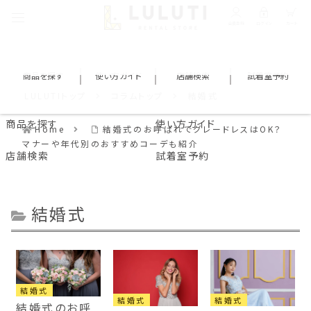
会員登録
ログイン
カート
商品を探す
使い方ガイド
店舗検索
試着室予約
LULUTIトップ
コラムトップ
結婚式
商品を探す
使い方ガイド
Home
結婚式のお呼ばれでグレードレスはOK？
マナーや年代別のおすすめコーデも紹介
店舗検索
試着室予約
結婚式
結婚式
結婚式
結婚式
結婚式のお呼