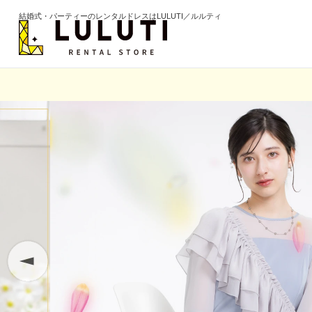
結婚式・パーティーのレンタルドレスはLULUTI／ルルティ
カテゴリから選ぶ
年代か
ドレス
20代
ワンピース
30代
パンツ
40代
セットアップ
50代
オールインワン
60代以
季節の
ブライズメイド