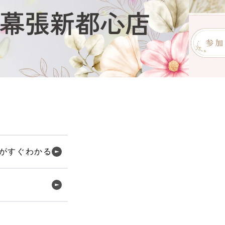
シューズ
カジュアル
ドレス
スーツ
その他衣装
ローファー
キッズパンプス
ズがすぐわかる