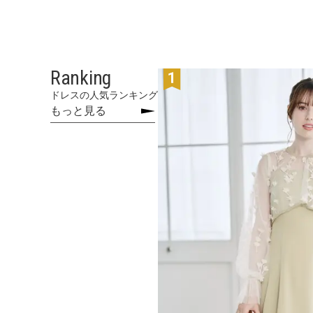
ワンランク上を叶える謝恩会ドレス
その他
フラット
ヘアーアクセサリー
ブラックフォーマル
セレモニースーツ
好印象セレモニーコーデ 初めての卒園
式もこれ一着で安心♡
イヤリング
小物セット
リクルートスーツ
Ranking
ブランド
ベルト
ドレスの人気ランキング
もっと見る
その他
AIMER
おすすめ商品
ブレスレット
CELFORD
FRAY I.D
SNIDEL
kaene
Phase Eight
REWAKES