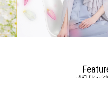
推し活
ルルティオリジナル
骨格＆
マザードレス
じめて
セット
専門家監修 骨格×カラーセット
骨格＆
セット商品
推しに会う日はこれ♡
品さを
【ご親
高級レストランにぴったり！洗練された
8点セット(ドレス＋小物7点)
アウター
夜の装い
羽織り
6点セット(ドレス＋小物5点)
初めての結婚式参列はこれで間違いな
Featur
い！
バッグ
4点セット（ドレス＋小物3点）
ボレロ
LULUTI ドレスレ
ご親族・マザードレス風
シューズ
ショール
サブバッグ
同窓会に着ていきたい憧れドレスはこれ
アクセサリー
ジャケット
クラッチバッグ
ヒール
♡
ブラックフォーマル
カーディガン
ハンドバッグ
ストラップ付き
ネックレス