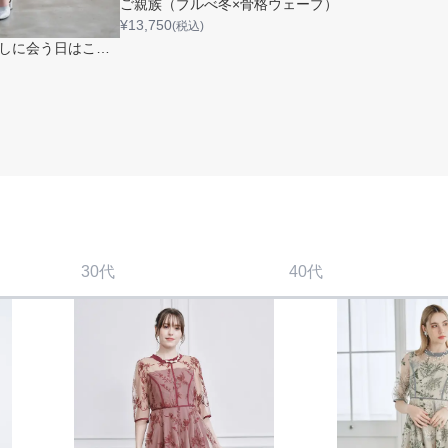
ご親族（ブルべ冬×骨格ウェーブ）
¥
13,750
(税込)
【日本人に多い】推しに会う日はこれ♡（ブルべ夏×骨格ストレート）
30代
40代