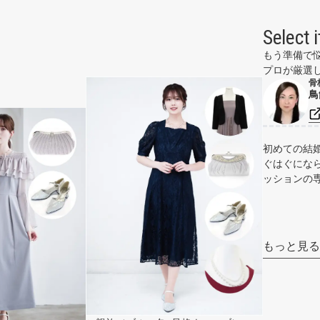
Select 
もう準備で
プロが厳選
骨
鳥
初めての結
ぐはぐにな
ッションの
もっと見る