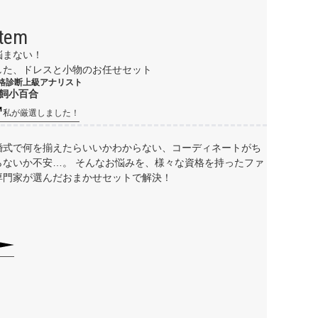
item
悩まない！
した、ドレスと小物のお任せセット
格診断上級アナリスト
飼小百合
私が厳選しました！
婚式で何を揃えたらいいかわからない、コーディネートがち
らないか不安…。 そんなお悩みを、様々な資格を持ったファ
専門家が選んだおまかせセットで解決！