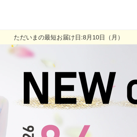
ただいまの最短お届け日:8月10日（月）
ら選ぶ
シーンから選ぶ
結婚式・パーティ
成人式・同窓会
入卒・セレモニー
食事・挨拶
上
推し活・イベント
コンテンツ