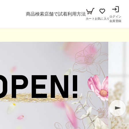
商品検索
店舗で試着
利用方法
ログイン
カート
お気に入り
会員登録
メンズ
シーン
アイテム
パーティー
キッズ
ブラックフォーマル
小物セット（パーティー用）
ベビー（70cm-90cm）
リクルート
小物セット（ブラックフォーマル用）
ガール（100cm-165cm）
ドレス
ボーイ（100cm-165cm）
スーツ
フォーマル