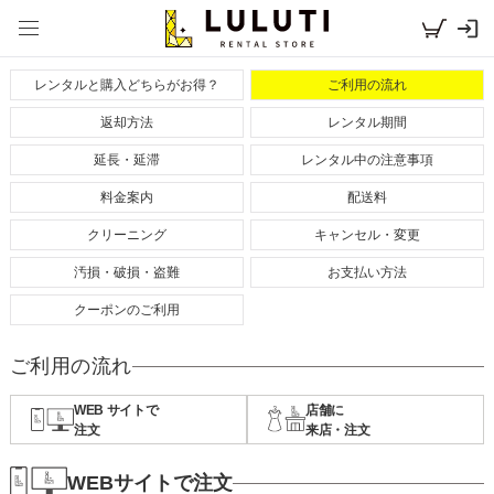
レンタルドレスならLULUTI TOP
>
ご利用の流れ
レンタルと購入どちらがお得？
ご利用の流れ
返却方法
レンタル期間
延長・延滞
レンタル中の注意事項
料金案内
配送料
クリーニング
キャンセル・変更
汚損・破損・盗難
お支払い方法
クーポンのご利用
ご利用の流れ
WEB サイトで
店舗に
注文
来店・注文
WEBサイトで注文