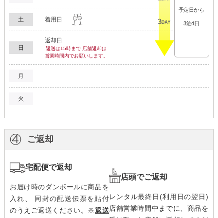
予定日から
土
着用日
3泊4日
返却日
日
返送は15時まで 店舗返却は
営業時間内でお願いします。
月
火
④
ご返却
宅配便で返却
店頭でご返却
お届け時のダンボールに商品を
レンタル最終日(利用日の翌日)
入れ、 同封の配送伝票を貼付
店舗営業時間中までに、商品を
のうえご返送ください。
※
返送