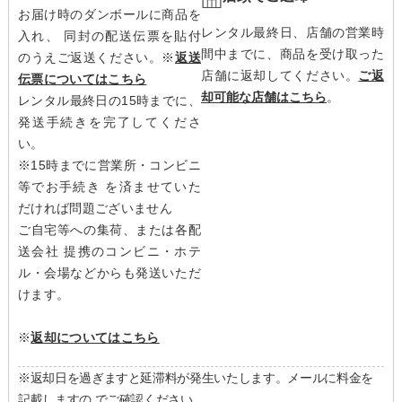
お届け時のダンボールに商品を
レンタル最終日、店舗の営業時
入れ、 同封の配送伝票を貼付
間中までに、商品を受け取った
のうえご返送ください。
※
返送
店舗に返却してください。
ご返
伝票についてはこちら
却可能な店舗はこちら
。
レンタル最終日の15時までに、
発送手続きを完了してくださ
い。
※15時までに営業所・コンビニ
等でお手続き を済ませていた
だければ問題ございません
ご自宅等への集荷、または各配
送会社 提携のコンビニ・ホテ
ル・会場などからも発送いただ
けます。
※
返却についてはこちら
※返却日を過ぎますと延滞料が発生いたします。メールに料金を
記載しますの でご確認ください。