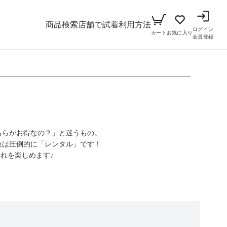
商品検索
店舗で試着
利用方法
ログイン
カート
お気に入り
会員登録
メンズ
シーン
アイテム
パーティー
ちらがお得なの？」と迷うもの。
キッズ
ブラックフォーマル
小物セット（パーティー用）
肢は圧倒的に「レンタル」です！
れを楽しめます♪
ベビー（70cm-90cm）
リクルート
小物セット（ブラックフォーマル用）
ガール（100cm-165cm）
ドレス
ボーイ（100cm-165cm）
スーツ
フォーマル