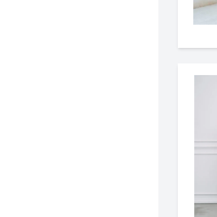
ワンランク上を叶える謝恩会ドレス
その他
フラット
ヘアーアクセサリー
ブラックフォーマル
セレモニースーツ
好印象セレモニーコーデ 初めての卒園
式もこれ一着で安心♡
イヤリング
小物セット
リクルートスーツ
ブランド
ベルト
その他
AIMER
おすすめ商品
ブレスレット
CELFORD
FRAY I.D
SNIDEL
kaene
Phase Eight
REWAKES