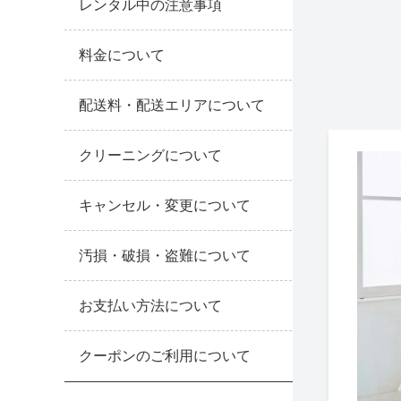
レンタル中の注意事項
推し活
ルルティオリジナル
骨格＆
料金について
マザードレス
じめて
セット
専門家監修 骨格×カラーセット
配送料・配送エリアについて
骨格＆
セット商品
推しに会う日はこれ♡
品さを
クリーニングについて
【ご親
高級レストランにぴったり！洗練された
8点セット(ドレス＋小物7点)
アウター
夜の装い
キャンセル・変更について
羽織り
6点セット(ドレス＋小物5点)
初めての結婚式参列はこれで間違いな
汚損・破損・盗難について
い！
バッグ
4点セット（ドレス＋小物3点）
ボレロ
ご親族・マザードレス風
シューズ
ショール
サブバッグ
お支払い方法について
同窓会に着ていきたい憧れドレスはこれ
アクセサリー
ジャケット
クラッチバッグ
ヒール
クーポンのご利用について
♡
ブラックフォーマル
カーディガン
ハンドバッグ
ストラップ付き
ネックレス