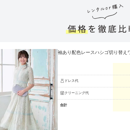
におすすめのドレス特集♥
レンタルor購入価格を徹底比
パーソナルカラーのプロ監修！は
の結婚式参列にぴったりのドレス
パーソナルカラーのプロ監修！上
叶える結婚式参列ドレスセット
袖あり配色レースハシゴ切り替え
族編】
ドレス代
クリーニング代
合計