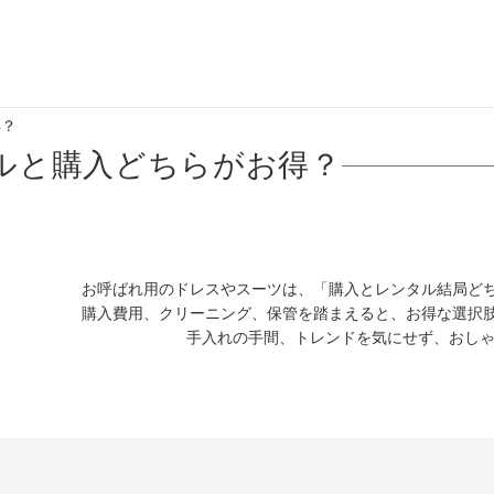
得？
ら選ぶ
シーンから選ぶ
ルと購入どちらがお得？
結婚式・パーティ
成人式・同窓会
お呼ばれ用のドレスやスーツは、「購入とレンタル結局ど
入卒・セレモニー
購入費用、クリーニング、保管を踏まえると、お得な選択
手入れの手間、トレンドを気にせず、おしゃ
食事・挨拶
上
推し活・イベント
コンテンツ