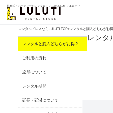
結婚式・パーティーのレンタルドレスはLULUTI／ルルティ
レンタルドレスならLULUTI TOP
>
レンタルと購入どちらがお
カテゴリから選ぶ
年代か
レンタ
レンタルと購入どちらがお得？
ドレス
20代
ご利用の流れ
ワンピース
30代
パンツ
40代
返却について
セットアップ
50代
レンタル期間
オールインワン
60代以
延長・延滞について
季節の
ブライズメイド