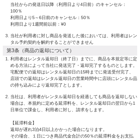
当社からの発送日以降（利用日より4日前）のキャンセル：
100％

利用日より5～6日前のキャンセル：50％

利用日より1週間前以前：¥0
当社が利用者に対し商品を発送した後においては、利用者はレン
タル予約契約を解約することができません
第3条（商品の返却について）
利用者はレンタル返却日（終了日）までに、商品を本規定等に定
める方法によって当社に発送完了・返却完了するものとします。 
宅配便での返却はレンタル返却日の15時までに発送受付完了、
店頭での返却はレンタル返却日の営業時間中に店頭にレンタル品
の持ち込みにより返却完了とします。
当社は、利用者がレンタル返却日を経過しても商品を返却しない
場合は、本規約に定める延滞料を、レンタル返却日の翌日から1
日単位で課金し、利用者に対し、請求をします。

【延滞料金】

返却が遅れ3泊4日以上かかった場合になります。

その場合、１日につき商品代金合計の50％の延滞料金をお支払