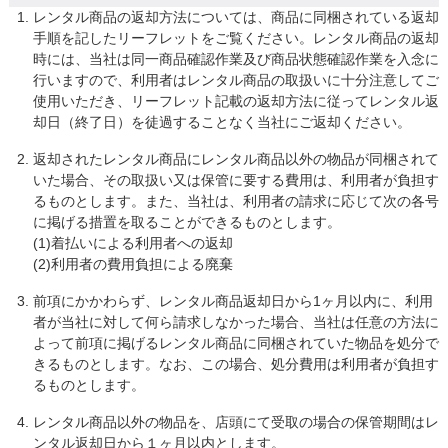
レンタル商品の返却方法については、商品に同梱されている返却
手順を記したリーフレットをご覧ください。レンタル商品の返却
時には、当社は同一商品確認作業及び商品状態確認作業を入念に
行いますので、利用者はレンタル商品の取扱いに十分注意してご
使用いただき、リーフレット記載の返却方法に従ってレンタル返
却日（終了日）を徒過することなく当社にご返却ください。
返却されたレンタル商品にレンタル商品以外の物品が同梱されて
いた場合、その取扱い又は保管に要する費用は、利用者が負担す
るものとします。また、当社は、利用者の請求に応じて次の各号
に掲げる措置を取ることができるものとします。

(1)着払いによる利用者への返却

(2)利用者の費用負担による廃棄
前項にかかわらず、レンタル商品返却日から1ヶ月以内に、利用
者が当社に対して何ら請求しなかった場合、当社は任意の方法に
よって前項に掲げるレンタル商品に同梱されていた物品を処分で
きるものとします。なお、この場合、処分費用は利用者が負担す
るものとします。
レンタル商品以外の物品を、店頭にて受取の場合の保管期間はレ
ンタル返却日から１ヶ月以内とします。