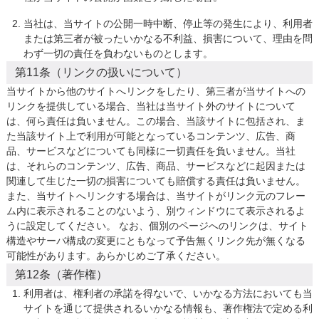
当社は、当サイトの公開一時中断、停止等の発生により、利用者
または第三者が被ったいかなる不利益、損害について、理由を問
わず一切の責任を負わないものとします。
第11条（リンクの扱いについて）
当サイトから他のサイトへリンクをしたり、第三者が当サイトへの
リンクを提供している場合、当社は当サイト外のサイトについて
は、何ら責任は負いません。この場合、当該サイトに包括され、ま
た当該サイト上で利用が可能となっているコンテンツ、広告、商
品、サービスなどについても同様に一切責任を負いません。当社
は、それらのコンテンツ、広告、商品、サービスなどに起因または
関連して生じた一切の損害についても賠償する責任は負いません。 
また、当サイトへリンクする場合は、当サイトがリンク元のフレー
ム内に表示されることのないよう、別ウィンドウにて表示されるよ
うに設定してください。 なお、個別のページへのリンクは、サイト
構造やサーバ構成の変更にともなって予告無くリンク先が無くなる
可能性があります。あらかじめご了承ください。
第12条（著作権）
利用者は、権利者の承諾を得ないで、いかなる方法においても当
サイトを通じて提供されるいかなる情報も、著作権法で定める利