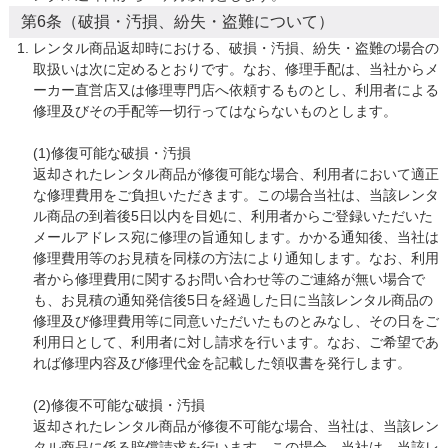
第6条（破損・汚損、紛失・盗難について）
レンタル商品返却時における、破損・汚損、紛失・盗難の場合の
取扱いは次に定めるとおりです。なお、修理手配は、当社からメ
ーカー直営店又は修理専門店へ依頼するものとし、利用者による
修理及びその手配等一切行ってはならないものとします。

(1)修復可能な破損・汚損

返却されたレンタル商品が修復可能な場合、利用者において適正
な修理費用をご負担いただきます。この場合当社は、当該レンタ
ル商品の到着後5日以内を目処に、利用者からご登録いただいた
メールアドレス宛に修理の旨通知します。かかる通知後、当社は
修理費用等のお見積を同様の方法により通知します。なお、利用
者から修理費用に関するお問い合わせ等のご連絡が無い場合で
も、お見積の通知発信後5日を経過した日に当該レンタル商品の
修理及び修理費用等に同意いただいたものとみなし、その日をご
利用日として、利用者に対し請求を行います。なお、ご希望であ
れば修理内容及び修理代金を記載した領収書を発行します。

(2)修復不可能な破損・汚損

返却されたレンタル商品が修復不可能な場合、当社は、当該レン
タル商品に係る賠償請求を行います。この場合、当社は、当該レ