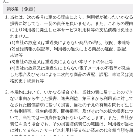
ん。
第8条（免責）
当社は、次の各号に定める理由により、利用者が被ったいかなる
損害に対しても、一切の責任を負いません。また、これらの理由
により利用者に発生した本サービス利用料等の支払債務は免除さ
れません。

(1)当社の故意又は重過失によらない商品の遅配、誤配、未達等

(2)登録情報の誤記等、利用者の過失による商品の遅配、誤配、
未達等

(3)当社の故意又は重過失によらない本サイトの休止等

(4)当社の故意又は重過失によらない電子メールの不着等が発生
した場合及びそれによる二次的な商品の遅配、誤配、未達又は資
格変更手続漏れ等
本規約において、いかなる場合でも、当社の責に帰すことのでき
ない事由から生じた損害、逸失利益、第三者から利用者に対して
なされた賠償請求に基づく損害、当社の予見の有無を問わず生じ
た特別損害、派生的損害、間接損害、及びその他の拡大損害につ
いて、当社では一切責任を負わないものとします。また、当社が
責任を負う場合でも、その損害賠償責任の範囲は、利用者が当社
に対して支払ったサービス利用料等支払い済みの代金相当額を超