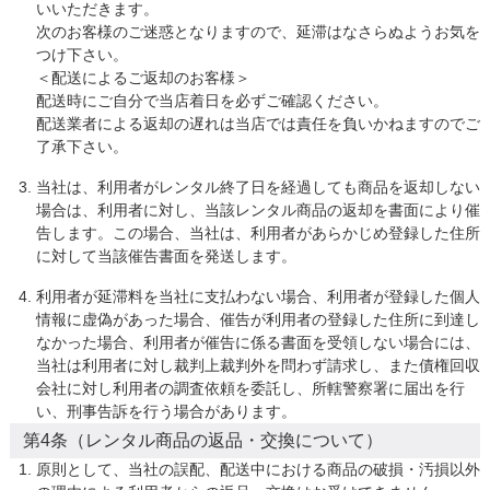
いいただきます。

次のお客様のご迷惑となりますので、延滞はなさらぬようお気を
つけ下さい。

＜配送によるご返却のお客様＞

配送時にご自分で当店着日を必ずご確認ください。

配送業者による返却の遅れは当店では責任を負いかねますのでご
了承下さい。
当社は、利用者がレンタル終了日を経過しても商品を返却しない
場合は、利用者に対し、当該レンタル商品の返却を書面により催
告します。この場合、当社は、利用者があらかじめ登録した住所
に対して当該催告書面を発送します。
利用者が延滞料を当社に支払わない場合、利用者が登録した個人
情報に虚偽があった場合、催告が利用者の登録した住所に到達し
なかった場合、利用者が催告に係る書面を受領しない場合には、
当社は利用者に対し裁判上裁判外を問わず請求し、また債権回収
会社に対し利用者の調査依頼を委託し、所轄警察署に届出を行
い、刑事告訴を行う場合があります。
第4条（レンタル商品の返品・交換について）
原則として、当社の誤配、配送中における商品の破損・汚損以外