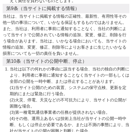
えて責任を負わないものとします。
第9条（当サイトに掲載する情報）
当社は、当サイトに掲載する情報の正確性、最新性、有用性等その
他一切の事項について、いかなる保証もするものではありません。
また、当社は、利用者に事前に通知することなく、当社の判断によ
って当サイトで公開されている情報の追加、変更、修正、削除を行
う場合があります。当社は、いかなる場合においても、当サイトの
情報の追加、変更、修正、削除等によりお客さまに生じたいかなる
損害についても一切の責任を負いません。
第10条（当サイトの公開中断、停止）
当社は以下の何れかの事由に該当する場合、当社の独自の判断に
より、利用者に事前に通知することなく当サイトの一部もしくは
全部の公開を一時中断、または停止することがあります。

(1)当サイト公開のための装置、システムの保守点検、更新を定
期的にまたは緊急に行う場合。

(2)火災、停電、天災などの不可抗力により、当サイトの公開が
困難な場合。

(3)第一種電気通信事業者の任務が提供されない場合。

(4)その他、運用上あるいは技術上当社が当サイトの公開一時中
断、もしくは停止が必要であるか、または不測の事態により、当
社が当サイトの公開が困難と判断した場合。