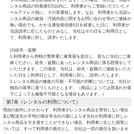
ンタル商品の到着後5日以内に、利用者からご登録いただいたメ
ールアドレス宛に、その旨通知します。なお、利用者から当該レ
ンタル商品の破損・汚損内容に関するお問い合わせ等のご連絡が
無い場合でも、かかる通知発信後5日を経過した日に、利用者が
当該請求に応じたものとみなし、当社はその日をご利用日とし
て、利用者に対し、請求いたします。

(3)紛失・盗難

1.利用者から所轄の警察署に被害届を提出し、直ちに当社にご連
絡ください。紛失・盗難にあったレンタル商品に係る賠償をして
いただきます。この場合、当社は、紛失・盗難のご連絡をいただ
いた日をご利用日として、利用者に対し、請求いたします。

2.レンタル商品の修復の可能・不可能の判断については、当社が
独自の基準に基づくものとします。（商品によっては雨濡れや落
下によっても修復不可能となる場合もあります。）
第7条（レンタルの利用について）
理由の如何にかかわらず、利用者がレンタル商品を受領しない場合
及び配送先が不明の場合等当社の責によらず当社が利用者に対しレ
ンタル商品を引き渡すことができない場合、利用者に生じた損害に
ついては、すべて利用者の責任とし、当社は一切の責任を負いませ