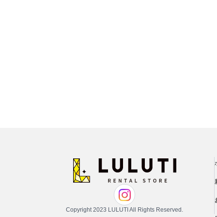
推し活
ルルティオリジナル
骨格＆
マザードレス
じめて
セット
専門家監修 骨格×カラーセット
骨格＆
セット商品
推しに会う日はこれ♡
品さを
【ご親
高級レストランにぴったり！洗練された
8点セット(ドレス＋小物7点)
アウター
夜の装い
羽織り
6点セット(ドレス＋小物5点)
初めての結婚式参列はこれで間違いな
い！
バッグ
4点セット（ドレス＋小物3点）
ボレロ
ご親族・マザードレス風
シューズ
ショール
サブバッグ
同窓会に着ていきたい憧れドレスはこれ
アクセサリー
ジャケット
クラッチバッグ
ヒール
♡
ブラックフォーマル
カーディガン
ハンドバッグ
ストラップ付き
ネックレス
Copyright 2023 LULUTI All Rights Reserved.