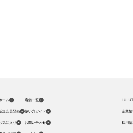
におすすめのドレス特集♥
パーソナルカラーのプロ監修！は
の結婚式参列にぴったりのドレス
パーソナルカラーのプロ監修！上
叶える結婚式参列ドレスセット
族編】
ホーム
店舗一覧
LULU
新規会員登録
使い方ガイド
企業情
お気に入り
お問い合わせ
採用情