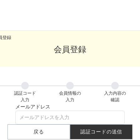
員登録
ら選ぶ
シーンから選ぶ
会員登録
結婚式・パーティ
成人式・同窓会
入卒・セレモニー
認証コード

会員情報の

入力内容の

入力
入力
確認
食事・挨拶
メールアドレス
上
推し活・イベント
コンテンツ
戻る
認証コードの送信