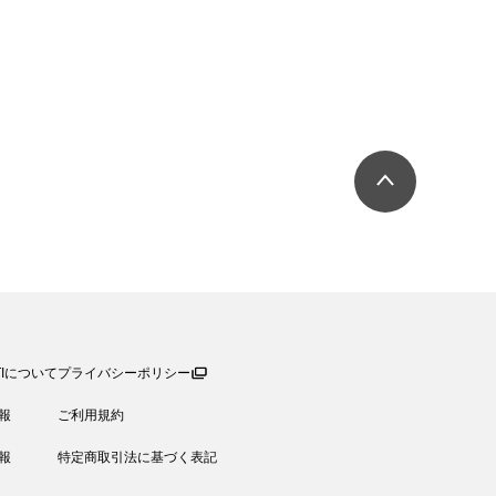
シューズ
カジュアル
ドレス
スーツ
その他衣装
ローファー
キッズパンプス
TIについて
プライバシーポリシー
報
ご利用規約
報
特定商取引法に基づく表記