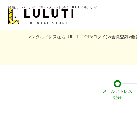
結婚式・パーティーのレンタルドレスはLULUTI／ルルティ
レンタルドレスならLULUTI TOP
>
ログイン/会員登録
>
会
カテゴリから選ぶ
年代か
ドレス
20代
ワンピース
30代
パンツ
40代
メールアドレス

登録
セットアップ
50代
オールインワン
60代以
季節の
ブライズメイド