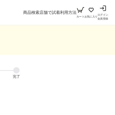
商品検索
店舗で試着
利用方法
ログイン
カート
お気に入り
会員登録
メンズ
シーン
アイテム
パーティー
キッズ
ブラックフォーマル
小物セット（パーティー用）
完了
ベビー（70cm-90cm）
リクルート
小物セット（ブラックフォーマル用）
ガール（100cm-165cm）
ドレス
ボーイ（100cm-165cm）
スーツ
フォーマル