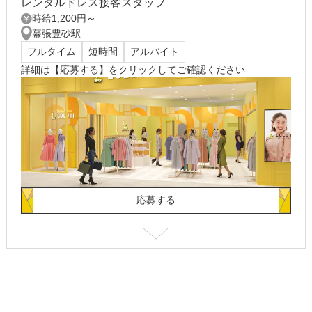
レンタルドレス接客スタッフ
時給1,200円～
ーーーー
幕張豊砂駅
勤務期間
フルタイム
短時間
アルバイト
詳細は【応募する】をクリックしてご確認ください
ーーーー
勤務時間
ーーーー
待遇
ーーーー
応募する
応募資格
ーーーー
給与
応募方法
---
ーーーー
勤務地
応募先