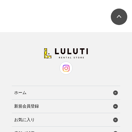
---
ーーーー
勤務期間
電話番号
---
ーーーー
勤務時間
担当
---
ーーーー
待遇
---
応募資格
ホーム
---
応募方法
新規会員登録
---
お気に入り
応募先