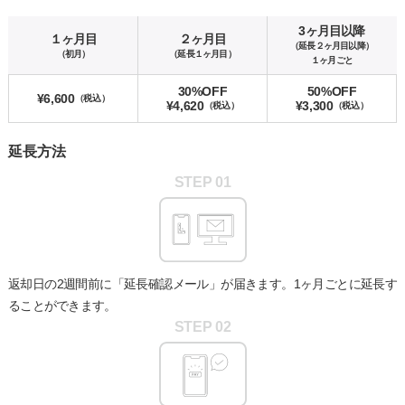
3ヶ月目以降
１ヶ月目
２ヶ月目
（延長２ヶ月目以降）
（初月）
（延長１ヶ月目）
１ヶ月ごと
30
%OFF
50
%OFF
¥
6,600
（税込）
¥
4,620
¥
3,300
（税込）
（税込）
延長方法
STEP 0
1
返却日の2週間前に「延長確認メール」が届きます。1ヶ月ごとに延長す
ることができます。
STEP 0
2