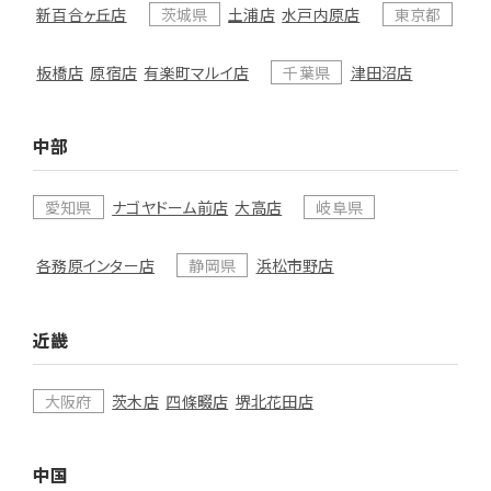
新百合ヶ丘店
茨城県
土浦店
水戸内原店
東京都
板橋店
原宿店
有楽町マルイ店
千葉県
津田沼店
中部
愛知県
ナゴヤドーム前店
大高店
岐阜県
各務原インター店
静岡県
浜松市野店
近畿
大阪府
茨木店
四條畷店
堺北花田店
中国