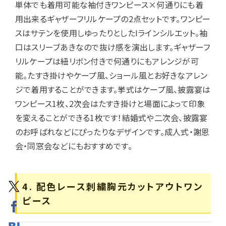
単体でも着用可能な袖付きワンピース×何通りにも着
用出来るギャザーフリルケープの2点セットです。ワンピー
スはサテンを使用しゆったりとしたIラインシルエット。袖
口はスリーブあきなので抜け感を演出します。ギャザーフ
リルケープは紐リボン付きで何通りにもアレンジが可
能。たすき掛けやケープ風、ショール風とお好きなアレン
ジで着用することができます。挙式はケープ風、披露宴は
ワンピース1枚、2次会はたすき掛けと場面によって印象
を変えることができる1枚です！結婚式や二次会、披露宴
のお呼ばれなどにぴったりなデザインです。成人式・謝恩
会・同窓会などにもおすすめです。
4. 配色レース刺繍胸元カットアウトワン
ピース