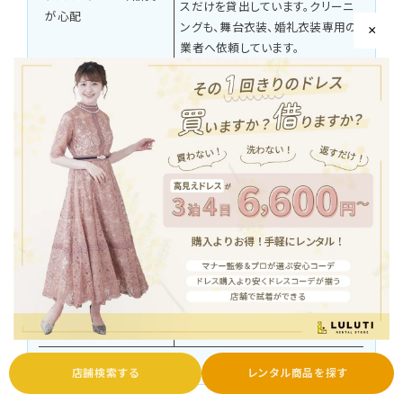
スだけを貸出しています。クリーニ
が心配
ングも、舞台衣装、婚礼衣装専用の
×
業者へ依頼しています。
宅配便で使用日の前々日に自宅へ
着用したい日に本当に
お届けしています。店舗であれば、
間に合うの？
即日お持ち帰りいただくことも可能
です。
もちろん可能です。ご注文画面から
3泊4日以上借りること
いつでも変更いただけます。最大
はできますか？
10日間貸出しております。
クリーニングで落とせる汚れの場
合、費用はいただいておりません。
汚してしまった場合は弁
クリーニングで落とせない汚れ、破
償になりますか？
損、紛失の場合のみ全額ご請求と
なります。
店舗検索する
レンタル商品を探す