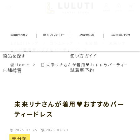
会員登録
ログイン
カート
商品を探す
使い方ガイド
店舗検索
試着室予約
LULUTIトップ
コラムトップ
未分類
未来リナ
さんが着用♥おすすめパーティードレス
商品を探す
使い方ガイド
Home
未来リナさんが着用♥おすすめパーティー
店舗検索
試着室予約
ドレス
未来リナさんが着用♥おすすめパー
ティードレス
2025.07.25
2026.02.23
未分類