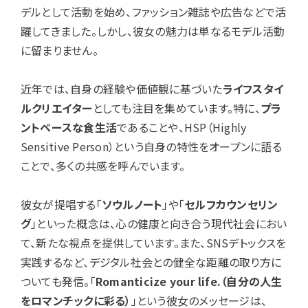
デルとして活動を始め、ファッション雑誌や広告などで活
躍してきました。しかし、彼女の魅力は単なるモデル活動
に留まりません。
近年では、自身の経験や価値観に基づいた
ライフスタイ
ルクリエイター
としても注目を集めています。特に、
プラ
ントベースな食生活
であることや、HSP（Highly
Sensitive Person）という自身の特性をオープンに語る
ことで、多くの共感を呼んでいます。
彼女が提唱する「
ソウルノート
」や「
セルフカウンセリン
グ
」といった概念は、心の健康と向き合う現代社会におい
て、新たな視点を提供しています。また、SNSデトックスを
実践するなど、デジタル社会との健全な距離の取り方に
ついても発信。「
Romanticize your life.（自分の人生
をロマンチックに彩る）
」という彼女のメッセージは、