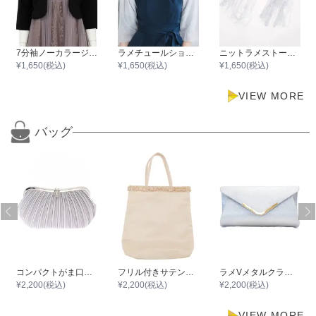
7分袖ノーカラージャケット
ラメチュールショール
ニットラメストール（縦68cm×横220cm）
¥
1,650
(税込)
¥
1,650
(税込)
¥
1,650
(税込)
VIEW MORE
バッグ
コンパクトがま口ミニプリーツサテンバック
フリル付きサテンサブバック
ラメVメタルクラッチバッグ
¥
2,200
(税込)
¥
2,200
(税込)
¥
2,200
(税込)
VIEW MORE