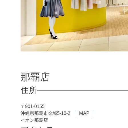
推し活
ルルティオリジナル
骨格＆
マザードレス
じめて
セット
専門家監修 骨格×カラーセット
骨格＆
セット商品
推しに会う日はこれ♡
品さを
【ご親
高級レストランにぴったり！洗練された
8点セット(ドレス＋小物7点)
アウター
夜の装い
羽織り
6点セット(ドレス＋小物5点)
那覇店
初めての結婚式参列はこれで間違いな
い！
バッグ
4点セット（ドレス＋小物3点）
ボレロ
住所
ご親族・マザードレス風
シューズ
ショール
サブバッグ
〒
901-0155
同窓会に着ていきたい憧れドレスはこれ
アクセサリー
ジャケット
クラッチバッグ
ヒール
沖縄県那覇市金城5-10-2
MAP
♡
イオン那覇店
ブラックフォーマル
カーディガン
ハンドバッグ
ストラップ付き
ネックレス