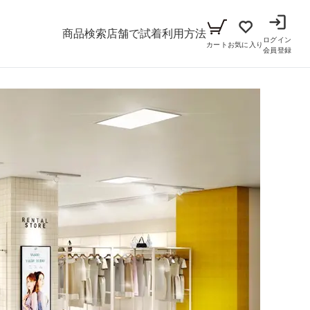
商品検索
店舗で試着
利用方法
ログイン
カート
お気に入り
会員登録
メンズ
シーン
アイテム
パーティー
キッズ
ブラックフォーマル
小物セット（パーティー用）
ベビー（70cm-90cm）
リクルート
小物セット（ブラックフォーマル用）
ガール（100cm-165cm）
ドレス
ボーイ（100cm-165cm）
スーツ
フォーマル