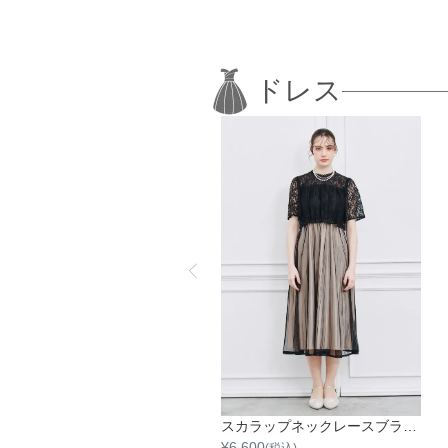
ドレス
リリーパターンチュールワンピース
スカラップネックレースブラウスワンピース
6,600
¥
6,600