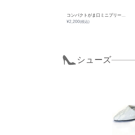
がま口パール花柄刺繍クラッチバッグ
コンパクトがま口ミニプリーツサテンバック
2,200
¥
2,200
(税込)
(税込)
シューズ