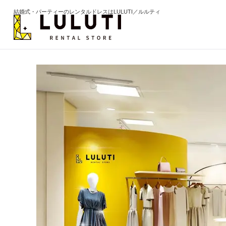
結婚式・パーティーのレンタルドレスはLULUTI／ルルティ
カテゴリから選ぶ
年代か
ドレス
20代
ワンピース
30代
パンツ
40代
セットアップ
50代
オールインワン
60代以
季節の
ブライズメイド