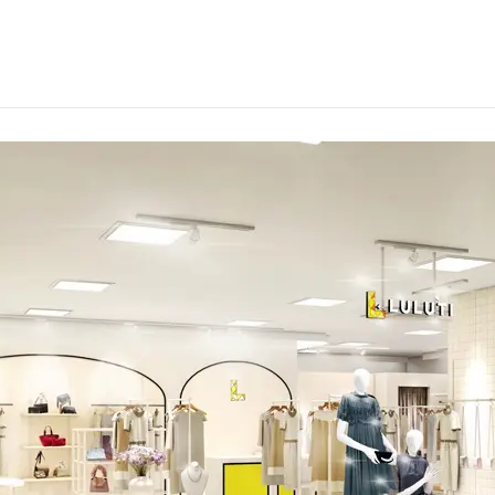
ら選ぶ
シーンから選ぶ
結婚式・パーティ
成人式・同窓会
入卒・セレモニー
食事・挨拶
上
推し活・イベント
コンテンツ