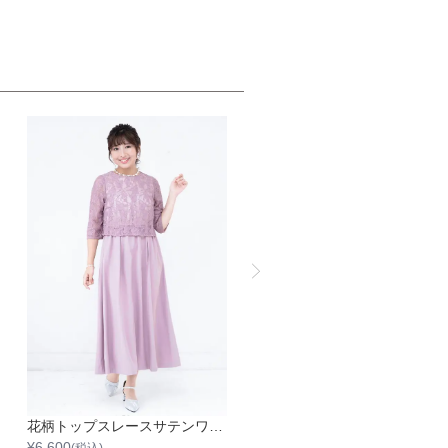
花柄トップスレースサテンワンピース
袖あり配色レ
¥
6,600
¥
6,600