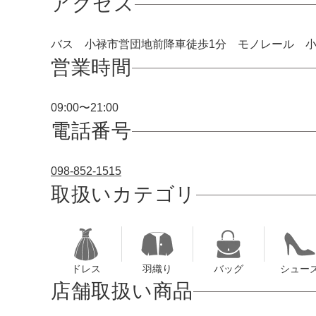
アクセス
ワンランク上を叶える謝恩会ドレス
その他
フラット
ヘアーアクセサリー
ブラックフォーマル
セレモニースーツ
好印象セレモニーコーデ 初めての卒園
バス 小禄市営団地前降車徒歩1分 モノレール 小
式もこれ一着で安心♡
イヤリング
小物セット
リクルートスーツ
営業時間
ブランド
ベルト
09:00〜21:00
その他
AIMER
おすすめ商品
電話番号
ブレスレット
CELFORD
098-852-1515
FRAY I.D
取扱いカテゴリ
SNIDEL
kaene
ドレス
羽織り
バッグ
シュー
Phase Eight
店舗取扱い商品
REWAKES