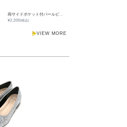
両サイドポケット付パールビジュタック入りサテンバッグ
ウェービー
¥
2,200
¥
2,200
(税込)
(税込)
VIEW MORE