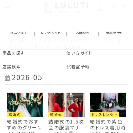
会員登録
ログイン
カート
商品を探す
使い方ガイド
店舗検索
試着室予約
Home
結婚式でおすすめのグリーンドレスは？年
代別コーデや失敗しない選び方を解説
商品を探す
使い方ガイド
店舗検索
試着室予約
2026-05
結婚式
結婚式
ドレスレンタル
結婚式でおす
結婚式の1.5次
結婚式で紫色
すめのグリーン
会の服装マナ
のドレス着用時