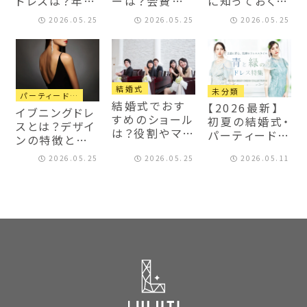
ドレスは？年代
ーは？会費制
に知っておくべ
別コーデや失
とご祝儀制で
き4つのルー
2026.05.25
2026.05.25
2026.05.25
敗しない選び
の違いや会場
ル！年齢別にお
方を解説
別・季節別のお
すすめのコー
すすめコーデ
ディネートを紹
を紹介
介
結婚式
未分類
パーティードレス
結婚式でおす
【2026最新】
イブニングドレ
すめのショール
初夏の結婚式・
スとは？デザイ
は？役割やマナ
パーティードレ
ンの特徴と着
ー、選び方も紹
ス特集｜20
用シーン別の
介
2026.05.25
2026.05.25
2026.05.11
代・30代に人
選び方
気の「青と緑」
で洗練お呼ば
れスタイル