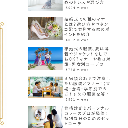
めのドレスや選び方も
紹介】
5004 views
結婚式での靴のマナー
とは？選び方やペタン
コ靴で参列する際のポ
イントを紹介
4092 views
結婚式の服装、夏は薄
着やジャケットなしで
もOK？マナーや暑さ対
策・男女別コーデのポ
イントを紹介
3788 views
両家顔合わせで注意し
たい服装とマナー！【立
場・会場・季節別での
おすすめの服装を解
説】
2951 views
骨格診断＆パーソナル
カラーのプロが監修！
特別な日のためのセッ
トコーデ