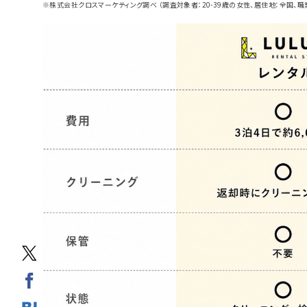
※株式会社クロスマーケティング調べ （調査対象者：20-39歳の女性、居住地：全国、職