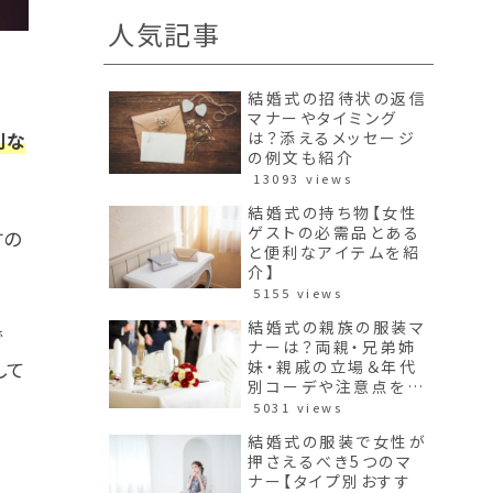
人気記事
結婚式の招待状の返信
マナーやタイミング
は？添えるメッセージ
利な
の例文も紹介
13093 views
結婚式の持ち物【女性
ゲストの必需品とある
すの
と便利なアイテムを紹
介】
5155 views
結婚式の親族の服装マ
で
ナーは？両親・兄弟姉
して
妹・親戚の立場＆年代
別コーデや注意点を紹
介！
5031 views
結婚式の服装で女性が
押さえるべき5つのマ
ナー【タイプ別おすす