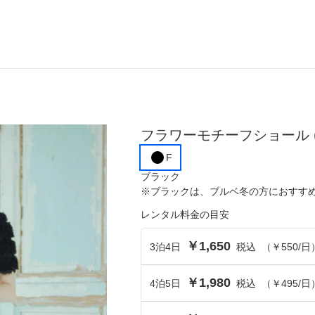
ら選ぶ
シーンから選ぶ
フラワーモチーフショール
結婚式・パーティ
F
成人式・同窓会
ブラック
※
ブラック
は、
ブルベ冬
の方におすす
入卒・セレモニー
レンタル料金の目安
食事・挨拶
￥1,650
3
泊
4
日
税込
（
￥550
/日
上
推し活・イベント
￥1,980
4
泊
5
日
税込
（
￥495
/日
コンテンツ