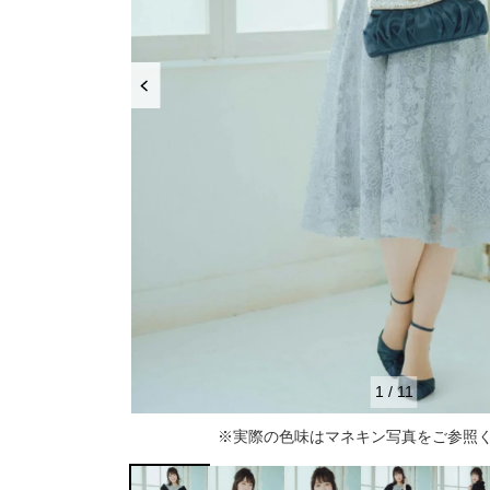
推し活
ルルティオリジナル
骨格＆
マザードレス
じめて
セット
専門家監修 骨格×カラーセット
骨格＆
セット商品
推しに会う日はこれ♡
品さを
【ご親
高級レストランにぴったり！洗練された
8点セット(ドレス＋小物7点)
アウター
夜の装い
羽織り
6点セット(ドレス＋小物5点)
初めての結婚式参列はこれで間違いな
い！
バッグ
4点セット（ドレス＋小物3点）
ボレロ
ご親族・マザードレス風
シューズ
ショール
サブバッグ
1
/
11
同窓会に着ていきたい憧れドレスはこれ
アクセサリー
ジャケット
クラッチバッグ
ヒール
※実際の色味はマネキン写真をご参照
♡
ブラックフォーマル
カーディガン
ハンドバッグ
ストラップ付き
ネックレス