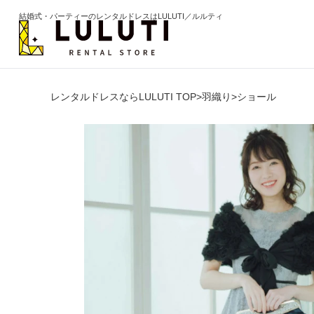
結婚式・パーティーのレンタルドレスはLULUTI／ルルティ
レンタルドレスならLULUTI TOP
>
羽織り
>
ショール
カテゴリから選ぶ
年代か
ドレス
20代
ワンピース
30代
パンツ
40代
セットアップ
50代
オールインワン
60代以
季節の
ブライズメイド