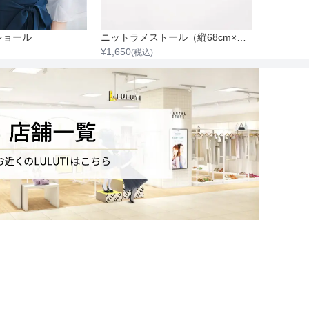
ショール
ニットラメストール（縦68cm×横220cm）
フラワー
¥
1,650
¥
1,650
(税込)
(税