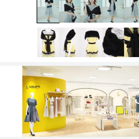
ワンランク上を叶える謝恩会ドレス
その他
フラット
ヘアーアクセサリー
ブラックフォーマル
セレモニースーツ
好印象セレモニーコーデ 初めての卒園
式もこれ一着で安心♡
イヤリング
小物セット
リクルートスーツ
ブランド
ベルト
その他
AIMER
おすすめ商品
ブレスレット
CELFORD
FRAY I.D
SNIDEL
kaene
Phase Eight
REWAKES