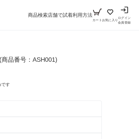
商品検索
店舗で試着
利用方法
ログイン
カート
お気に入り
会員登録
メンズ
(商品番号：ASH001)
シーン
アイテム
パーティー
キッズ
めです
ブラックフォーマル
小物セット（パーティー用）
ベビー（70cm-90cm）
リクルート
小物セット（ブラックフォーマル用）
）
ガール（100cm-165cm）
ドレス
）
ボーイ（100cm-165cm）
スーツ
フォーマル