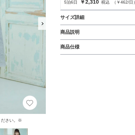
￥2,310
5
泊
6
日
税込
（
￥462
/日
におすすめのドレス特集♥
パーソナルカラーのプロ監修！は
サイズ詳細
の結婚式参列にぴったりのドレス
ショールのサイズ
商品説明
パーソナルカラーのプロ監修！上
-
商品仕様
叶える結婚式参列ドレスセット
サイズ (cm)
族編】
長さ
丈
幅
生地の厚さ
ください。※
裏地