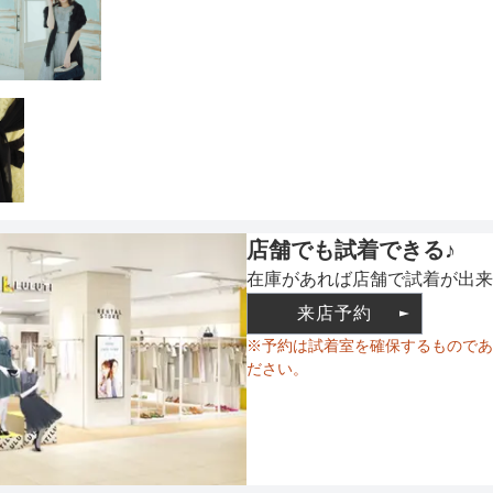
ウエスト調整
備考
店舗でも試着できる♪
在庫があれば店舗で試着が出来
素材
来店予約
※予約は試着室を確保するものであ
ださい。
仕様