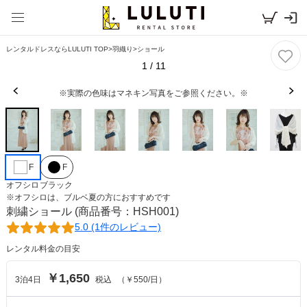
レンタルドレスならLULUTI TOP
>
羽織り
>
ショール
1
/
11
※実際の色味はマネキン写真をご参照ください。※
F
F
オフシロ
ブラック
※
オフシロ
は、
ブルベ夏
の方におすすめです
刺繍ショール
(商品番号：HSH001)
5.0 (1件のレビュー)
レンタル料金の目安
￥1,650
3
泊
4
日
税込
（
￥550
/日）