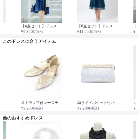
【8点セット】ドレス＋小物7点
【4点セット】ドレス＆羽織・バック・ネックレス
【6点セット】ドレス＋小物5点
¥
9,350
(税込)
¥
11,550
(税込)
¥
1
このドレスに合うアイテム
袖付き二枚重ねレースボレロ
ストラップ付レースチャンキーヒール
両サイドポケット付パールビジュタック入りサテンバッグ
¥
2,200
(税込)
¥
2,200
(税込)
¥
1
他のおすすめドレス