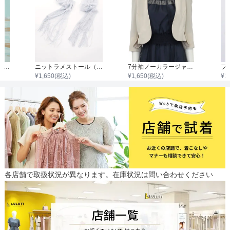
ケープデザインジャケット
ニットラメストール（縦68cm×横220cm）
7分袖ノーカラージャケット
フ
¥
1,650
(税込)
¥
1,650
(税込)
¥
1
各店舗で取扱状況が異なります。在庫状況は問い合わせください