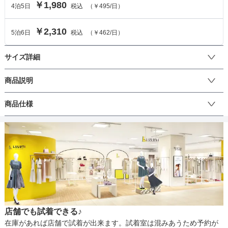
￥1,980
4
泊
5
日
税込
（
￥495
/日）
￥2,310
5
泊
6
日
税込
（
￥462
/日）
サイズ詳細
ショールのサイズ
商品説明
華やかな刺繍をあしらったシンプルなショールです。

商品仕様
サイズ (cm)
F
 フリーサイズなので、どんなドレスやサイズの方でも合わせること
ができます。
長さ
45
丈
幅
196
生地の厚さ
店舗でも試着できる♪
裏地
在庫があれば店舗で試着が出来ます。試着室は混みあうため予約が