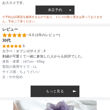
おススメです。
来店予約
ウエスト調整
※予約は試着室を確保するものであり、ドレスの取り置きは承っておりませ
ん。予めご了承ください。
レビュー
5.0 (1件のレビュー)
備考
30代
5
カラー：
オフシロ
サイズ：
F
素材
刺繍が可愛くて一緒に参加した人からも好評でした。
身長・体重：
167
cm・
65kg
普段の着用サイズ：
LL
サイズ感：
ちょうどいい
仕様
丈：
やや短め
もっと見る
インナー