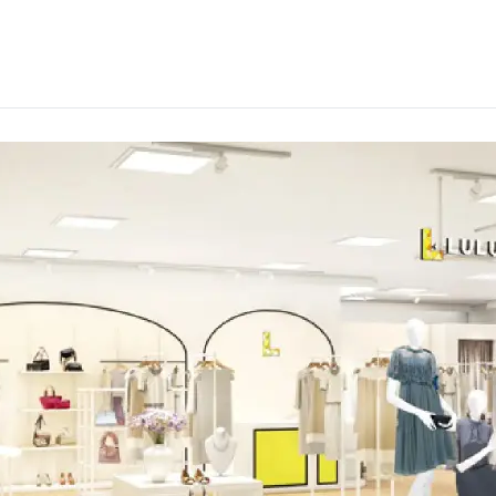
ら選ぶ
シーンから選ぶ
結婚式・パーティ
成人式・同窓会
入卒・セレモニー
食事・挨拶
上
推し活・イベント
コンテンツ