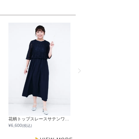
花柄トップスレースサテンワンピース
袖あり配色レ
¥
6,600
¥
6,600
(税込)
(税込)