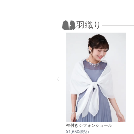
羽織り
ラメクロップドカーディガン
袖付きシフォンショール
1,650
¥
1,650
(税込)
(税込)