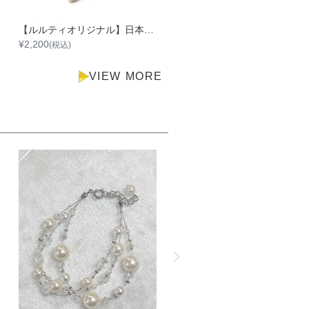
【ルルティオリジナル】日本製ポインテッドトゥクロスパンプス
【日本製】ラメグ
¥
2,200
¥
2,200
(税込)
(税込)
VIEW MORE