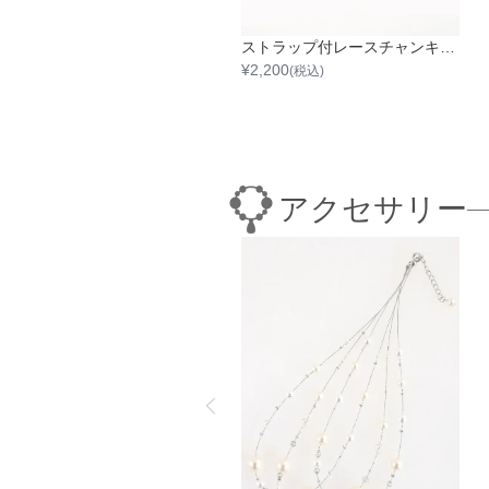
【日本製】ラメグリッタースクエアトゥフラットシューズ
ストラップ付レースチャンキーヒール
2,200
¥
2,200
(税込)
(税込)
アクセサリー