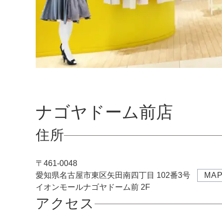
推し活
ルルティオリジナル
骨格＆
マザードレス
じめて
セット
専門家監修 骨格×カラーセット
骨格＆
セット商品
推しに会う日はこれ♡
品さを
【ご親
高級レストランにぴったり！洗練された
8点セット(ドレス＋小物7点)
アウター
ナゴヤドーム前店
夜の装い
羽織り
6点セット(ドレス＋小物5点)
住所
初めての結婚式参列はこれで間違いな
い！
バッグ
4点セット（ドレス＋小物3点）
ボレロ
〒
461-0048
ご親族・マザードレス風
シューズ
ショール
サブバッグ
愛知県名古屋市東区矢田南四丁目 102番3号
MA
イオンモールナゴヤドーム前 2F
同窓会に着ていきたい憧れドレスはこれ
アクセサリー
ジャケット
クラッチバッグ
ヒール
♡
アクセス
ブラックフォーマル
カーディガン
ハンドバッグ
ストラップ付き
ネックレス