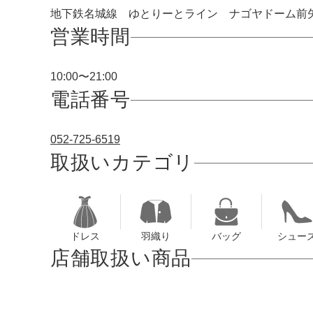
ワンランク上を叶える謝恩会ドレス
地下鉄名城線 ゆとりーとライン ナゴヤドーム前矢
その他
フラット
ヘアーアクセサリー
ブラックフォーマル
セレモニースーツ
営業時間
好印象セレモニーコーデ 初めての卒園
式もこれ一着で安心♡
イヤリング
小物セット
リクルートスーツ
10:00〜21:00
ブランド
ベルト
電話番号
その他
AIMER
おすすめ商品
052-725-6519
ブレスレット
CELFORD
取扱いカテゴリ
FRAY I.D
SNIDEL
ドレス
羽織り
バッグ
シュー
kaene
店舗取扱い商品
Phase Eight
REWAKES