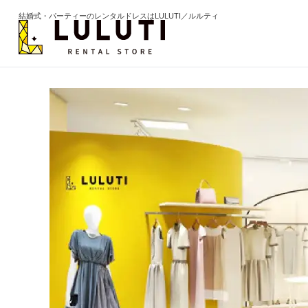
結婚式・パーティーのレンタルドレスはLULUTI／ルルティ
カテゴリから選ぶ
年代か
ドレス
20代
ワンピース
30代
パンツ
40代
セットアップ
50代
オールインワン
60代以
季節の
ブライズメイド