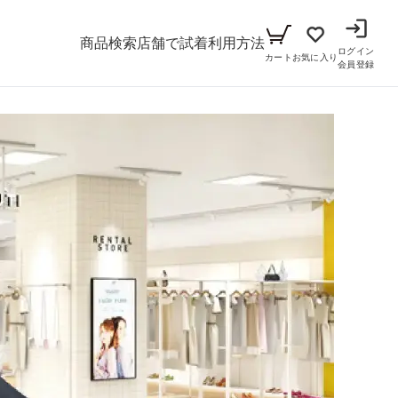
商品検索
店舗で試着
利用方法
ログイン
カート
お気に入り
会員登録
メンズ
シーン
アイテム
パーティー
キッズ
ブラックフォーマル
小物セット（パーティー用）
ベビー（70cm-90cm）
リクルート
小物セット（ブラックフォーマル用）
ガール（100cm-165cm）
ドレス
ボーイ（100cm-165cm）
スーツ
フォーマル