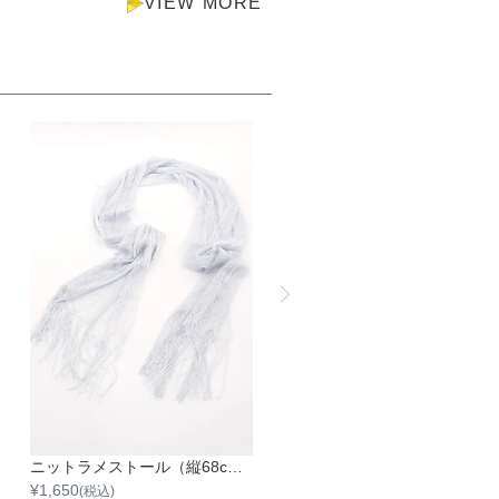
VIEW MORE
ニットラメストール（縦68cm×横220cm）
袖付き二枚重ねレースボレロ
¥
1,650
¥
1,650
(税込)
(税込)