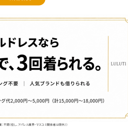
業：不問（但し、アパレル業界・マスコミ関係者は除外））