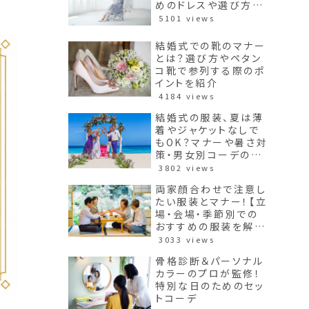
めのドレスや選び方も
紹介】
5101 views
結婚式での靴のマナー
とは？選び方やペタン
コ靴で参列する際のポ
イントを紹介
4184 views
結婚式の服装、夏は薄
着やジャケットなしで
もOK？マナーや暑さ対
策・男女別コーデのポ
イントを紹介
3802 views
両家顔合わせで注意し
たい服装とマナー！【立
場・会場・季節別での
おすすめの服装を解
説】
3033 views
骨格診断＆パーソナル
カラーのプロが監修！
特別な日のためのセッ
トコーデ