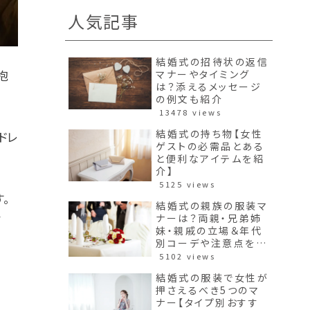
人気記事
結婚式の招待状の返信
抱
マナーやタイミング
は？添えるメッセージ
の例文も紹介
13478 views
結婚式の持ち物【女性
ドレ
ゲストの必需品とある
と便利なアイテムを紹
介】
5125 views
。
結婚式の親族の服装マ
さ
ナーは？両親・兄弟姉
妹・親戚の立場＆年代
別コーデや注意点を紹
介！
5102 views
結婚式の服装で女性が
押さえるべき5つのマ
ナー【タイプ別おすす