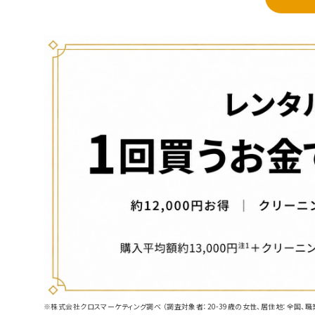
※株式会社クロスマーケティング調べ （調査対象者：20-39歳の女性、居住地：全国、職