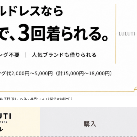
業：不問（但し、アパレル業界・マスコミ関係者は除外））