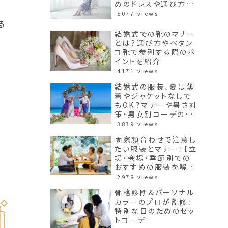
めのドレスや選び方も
紹介】
5077 views
る
結婚式での靴のマナー
とは？選び方やペタン
コ靴で参列する際のポ
イントを紹介
4171 views
結婚式の服装、夏は薄
着やジャケットなしで
もOK？マナーや暑さ対
策・男女別コーデのポ
イントを紹介
3839 views
両家顔合わせで注意し
たい服装とマナー！【立
場・会場・季節別での
おすすめの服装を解
説】
2978 views
骨格診断＆パーソナル
カラーのプロが監修！
特別な日のためのセッ
トコーデ