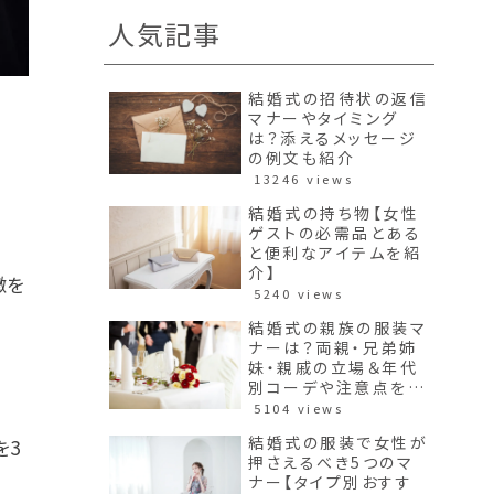
人気記事
結婚式の招待状の返信
マナーやタイミング
は？添えるメッセージ
の例文も紹介
13246 views
結婚式の持ち物【女性
ゲストの必需品とある
と便利なアイテムを紹
介】
徴を
5240 views
結婚式の親族の服装マ
ナーは？両親・兄弟姉
妹・親戚の立場＆年代
別コーデや注意点を紹
介！
5104 views
結婚式の服装で女性が
を3
押さえるべき5つのマ
ナー【タイプ別おすす