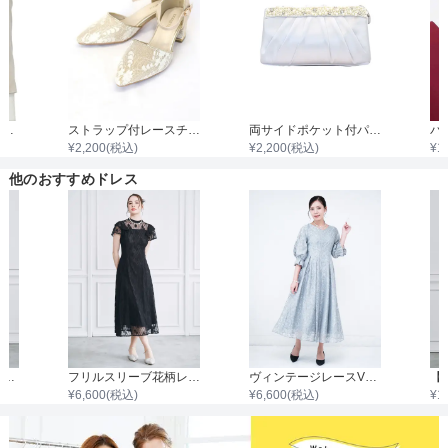
7分袖ノーカラージャケット
ストラップ付レースチャンキーヒール
両サイドポケット付パールビジュタック入りサテンバッグ
¥
2,200
(税込)
¥
2,200
(税込)
¥
1
他のおすすめドレス
【SNIDEL】Sustainableティアードチュールワンピース
フリルスリーブ花柄レースワンピース
ヴィンテージレースVネックワンピース
¥
6,600
(税込)
¥
6,600
(税込)
¥
1