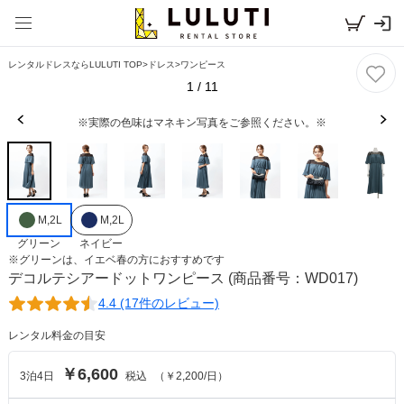
レンタルドレスならLULUTI TOP
>
ドレス
>
ワンピース
1
/
11
※実際の色味はマネキン写真をご参照ください。※
M,2L
M,2L
グリーン
ネイビー
※
グリーン
は、
イエベ春
の方におすすめです
デコルテシアードットワンピース
(商品番号：WD017)
4.4 (17件のレビュー)
レンタル料金の目安
￥6,600
3
泊
4
日
税込
（
￥2,200
/日）