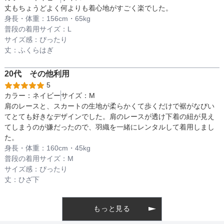
丈もちょうどよく何よりも着心地がすごく楽でした。
透け感
身長・体重：
156
cm・
65kg
普段の着用サイズ：
L
サイズ感：
ぴったり
丈：
ふくらはぎ
着丈目安
20代
その他
利用
5
ファスナー
カラー：
ネイビー
サイズ：
M
肩のレースと、スカートの生地が柔らかくて歩くだけで裾がなびい
てとても好きなデザインでした。肩のレースが透け下着の紐が見え
てしまうのが嫌だったので、羽織を一緒にレンタルして着用しまし
骨格タイプ
ナチュラル
た。
身長・体重：
160
cm・
45kg
普段の着用サイズ：
M
サイズ感：
ぴったり
丈：
ひざ下
もっと見る