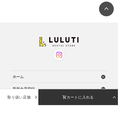
ホーム
新規会員登録
取り扱い店舗
カートに入れる
お気に入り
STEP 01
STEP 02
着用日を選択
返却日を選択
店舗で試着