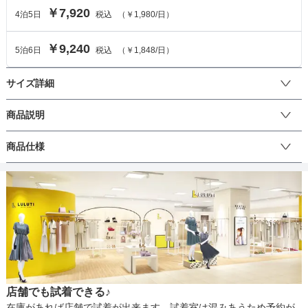
￥7,920
4
泊
5
日
税込
（
￥1,980
/日）
￥9,240
5
泊
6
日
税込
（
￥1,848
/日）
サイズ詳細
ワンピースのサイズ
商品説明
デコルテのシアードットが印象的な一枚。細かいプリーツが歩くた
商品仕様
サイズ (cm)
M
2L
びに揺れてエレガントな印象を演出します。シンプルなデザインで
すが、一つ一つのデザインがこだわられた一枚です。結婚式をはじ
着丈
119
112
めとするお祝い事での着用はもちろん、ちょっとしたお出かけや写
丈
ひざ上
ひざ下
ミモレ
ロング
パンツ
真撮影などでもご利用頂けます♪シーンに合わせてご利用下さい。
肩幅
32.5
35
そでの長さ
33
34
生地の厚さ
薄い
厚め
アームホール
38
53
店舗でも試着できる♪
バスト
86
124
裏地
あり
在庫があれば店舗で試着が出来ます。試着室は混みあうため予約が