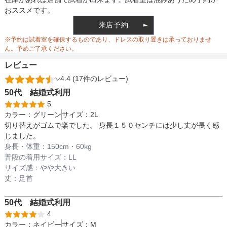
おススメです。
ウエスト
106
116
来店予約
ウエスト調整
ゴム調整
※予約は試着室を確保するものであり、ドレスの取り置きは承っておりませ
ヒップ
120
140
ん。予めご了承ください。
レビュー
すそまわり
-
-
4.4 (17件のレビュー)
備考
ウエストサイズは最大値のサイズです。
50代
結婚式
利用
5
カラー：
グリーン
サイズ：
2L
素材
切り替えがゴムで楽でした。 身長１５０センチには少し丈が長く感
じました。
身長・体重：
150
cm・
60kg
普段の着用サイズ：
LL
仕様
サイズ感：
やや大きい
丈：
足首
インナー
50代
結婚式
利用
4
カラー：
ネイビー
サイズ：
M