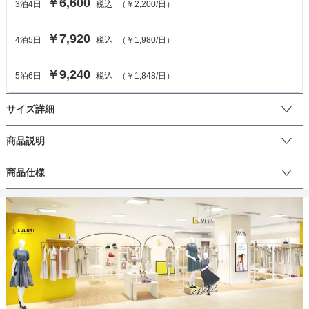
￥6,600
3
泊
4
日
税込
（
￥2,200
/日）
￥7,920
4
泊
5
日
税込
（
￥1,980
/日）
￥9,240
5
泊
6
日
税込
（
￥1,848
/日）
サイズ詳細
ワンピースのサイズ
商品説明
総レースのプリーツスカートワンピースドレス。大きなポイントは
商品仕様
サイズ (cm)
M
ブロードショルダーデザインです。切り替えのデザインとゆとりの
ある袖口なので、二の腕をカバー。細かく入ったプリーツは歩くた
着丈
117
びに揺れてエレガントな印象に。ウエスト切り替えデザインなの
丈
ひざ上
ひざ下
ミモレ
ロング
パンツ
で、すっきりとしたシルエットを演出します。結婚式や二次会、披
肩幅
33
露宴のお呼ばれなどにぴったりなデザインです。成人式・謝恩会・
同窓会などにもおすすめです♪
そでの長さ
29
生地の厚さ
薄い
厚め
アームホール
32