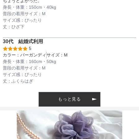
ちょうどよかった。
身長・体重：
150
cm・
40kg
普段の着用サイズ：
M
透け感
サイズ感：
ぴったり
丈：
ひざ下
30代
結婚式
利用
着丈目安
5
カラー：
バーガンディ
サイズ：
M
身長・体重：
160
cm・
50kg
普段の着用サイズ：
M
ファスナー
サイズ感：
ぴったり
丈：
ふくらはぎ
骨格タイプ
ウェーブ
もっと見る