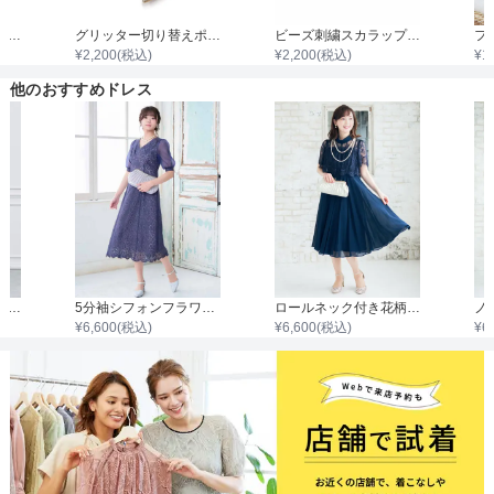
取手付きグリッタープリーツバッグ
グリッター切り替えポインテッドハイヒール
ビーズ刺繍スカラップハードクラッチバッグ
¥
2,200
(税込)
¥
2,200
(税込)
¥
1
他のおすすめドレス
スカラップネックレースブラウスワンピース
5分袖シフォンフラワーレースワンピース
ロールネック付き花柄刺繍ウエスト切替レースワンピース
¥
6,600
(税込)
¥
6,600
(税込)
¥
6