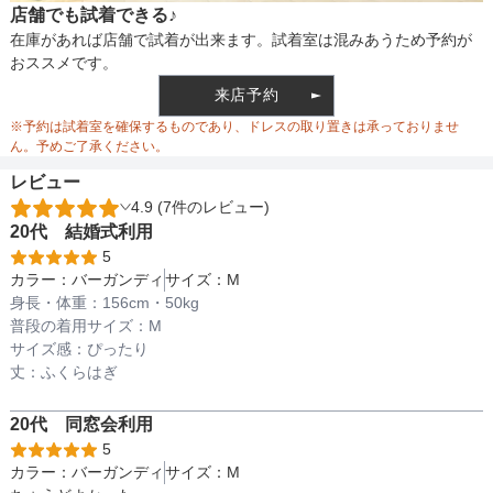
店舗でも試着できる♪
バスト
78
裏地
なし
在庫があれば店舗で試着が出来ます。試着室は混みあうため予約が
おススメです。
ウエスト
72
来店予約
ウエスト調整
なし
※予約は試着室を確保するものであり、ドレスの取り置きは承っておりませ
ヒップ
106
ん。予めご了承ください。
レビュー
すそまわり
384
4.9 (7件のレビュー)
備考
20代
結婚式
利用
5
カラー：
バーガンディ
サイズ：
M
素材
身長・体重：
156
cm・
50kg
普段の着用サイズ：
M
サイズ感：
ぴったり
丈：
ふくらはぎ
仕様
20代
同窓会
利用
5
カラー：
バーガンディ
サイズ：
M
インナー