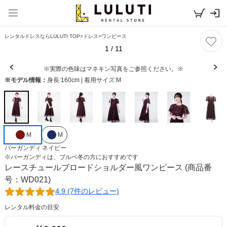
レンタルドレスならLULUTI TOP
>
ドレス
>
ワンピース
1
/
11
※実際の色味はマネキン写真をご参照ください。※
※モデル情報：
身長:160cm | 着用サイズ:M
M
M
バーガンディ
ネイビー
※
バーガンディ
は、
ブルベ冬
の方におすすめです
レースチュールブロードショルダー風ワンピース
(商品番
号：WD021)
4.9 (7件のレビュー)
レンタル料金の目安