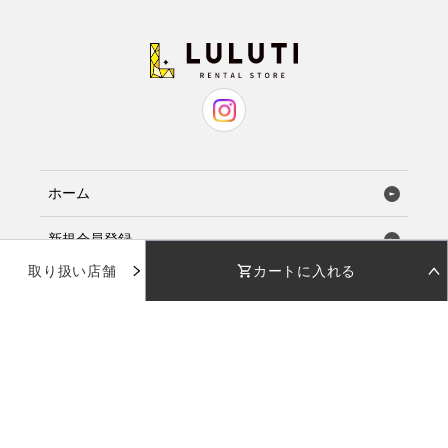
ホーム
新規会員登録
取り扱い店舗
カートに入れる
お気に入り
STEP 01
STEP 02
着用日を選択
返却日を選択
店舗で試着
店舗一覧
着用日
着用日
下のカレンダーから着用日を選択してください
下のカレンダーから返却日を選択してください
品番：
WD021
使い方ガイド
カラー：
バーガンディ
日付を選択してください
日付を選択してください