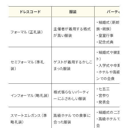
ドレスコード
服装
パーティ例
・結婚式（新郎新婦
主催者が着用する格式
族・親族）
フォーマル（正礼装）
が高い服装
・皇室行事
・記念式典
・結婚式や披露宴（
ト）
セミフォーマル（準礼
ゲストが着用するかしこ
・入学式や卒業式
装）
まった服装
・ホテルや高級レス
ンでの会食
・七五三
格式張らないパーティ
インフォーマル（略礼装）
・宮参り
ーにふさわしい服装
・発表会
・結婚式の二次会
スマートエレガンス（準
高級ホテルでの食事に
・高級ホテルでの
略礼装）
合った服装
会