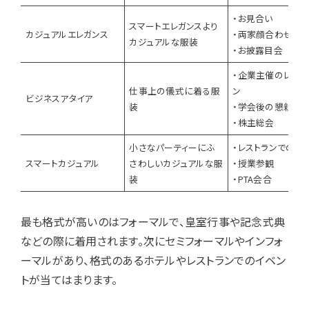
・お見合い
スマートエレガンスより
カジュアルエレガンス
・両家顔合わせ
カジュアルな服装
・お披露目会
・企業主催のレセプ
仕事上の儀式に着る服
ン
ビジネスアタイア
装
・学会後の懇親会
・株主総会
小さなパーティーにふ
・レストランでの食
スマートカジュアル
さわしいカジュアルな服
・授業参観
装
・PTA会合
最も格式が高いのはフォーマルで、皇室行事や記念式典
などの際に着用されます。次にセミフォーマルやインフォ
ーマルがあり、格式のあるホテルやレストランでのイベン
トが当てはまります。