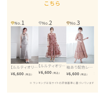
こちら
1
2
3
4
No.
No.
No.
No.
【ルルティオリジナル】エンブロイダリーワンピース
【ルルティオリジナル】ヴィンテージレース2wayワンピース
袖あり配色レースハシゴ切り替えワンピース
¥
6,600
¥
6,600
¥
6,600
¥
6,60
(税込)
(税込)
(税込)
※ ランキングは当サイトの評価基準に基づいています