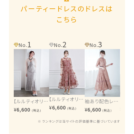
パーティードレスのドレスは
こちら
1
2
3
4
No.
No.
No.
No.
【ルルティオリジナル】エンブロイダリーワンピース
【ルルティオリジナル】ヴィンテージレース2wayワンピース
袖あり配色レースハシゴ切り替えワンピース
¥
6,600
¥
6,600
¥
6,600
¥
6,60
(税込)
(税込)
(税込)
※ ランキングは当サイトの評価基準に基づいています