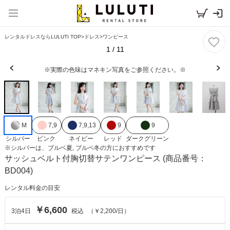
レンタルドレスならLULUTI TOP
>
ドレス
>
ワンピース
1
/
11
※実際の色味はマネキン写真をご参照ください。※
M
7,9
7,9,13
9
9
シルバー
ピンク
ネイビー
レッド
ダークグリーン
※
シルバー
は、
ブルベ夏, ブルベ冬
の方におすすめです
サッシュベルト付胸切替サテンワンピース
(商品番号：
BD004)
レンタル料金の目安
￥6,600
3
泊
4
日
税込
（
￥2,200
/日）