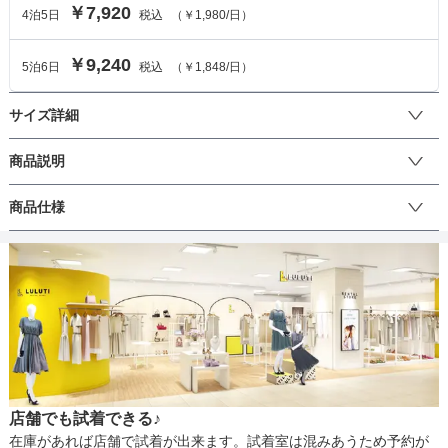
￥7,920
4
泊
5
日
税込
（
￥1,980
/日）
￥9,240
5
泊
6
日
税込
（
￥1,848
/日）
サイズ詳細
ワンピースのサイズ
商品説明
胸元の切替がポイントのワンピースです。

商品仕様
サイズ (cm)
M
7
9
13
 サッシュベルトを付けて可愛らしい雰囲気も演出できます。袖なし
タイプのドレスは、華やかな印象を与えることが出来ます。ボレロ
着丈
96
95
96
99
や、ショールなどの羽織物と合わせたり、ゴージャスなアクセサリ
丈
ひざ上
ひざ下
ミモレ
ロング
パンツ
ーを楽しんだりすることが出来るのも袖なしタイプドレスならでは
肩幅
40
40
40
42
のこと。華やかな雰囲気でパーティを盛り上げたいときには、袖な
しタイプのドレスはピッタリ。結婚式を始めとする様々なシーンで
そでの長さ
-
-
-
-
活躍できます。
生地の厚さ
薄い
厚め
アームホール
38
36
38
42
店舗でも試着できる♪
バスト
80
78
80
84
裏地
あり
在庫があれば店舗で試着が出来ます。試着室は混みあうため予約が