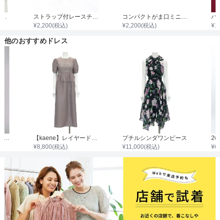
7分袖ノーカラージャケット
ストラップ付レースチャンキーヒール
コンパクトがま口ミニプリーツサテンバック
¥
2,200
(税込)
¥
2,200
(税込)
¥
1
他のおすすめドレス
サッシュベルト付き袖レース七分袖ワンピース
【kaene】レイヤードビスチェワンピース
プチルシンダワンピース
¥
8,800
(税込)
¥
11,000
(税込)
¥
6