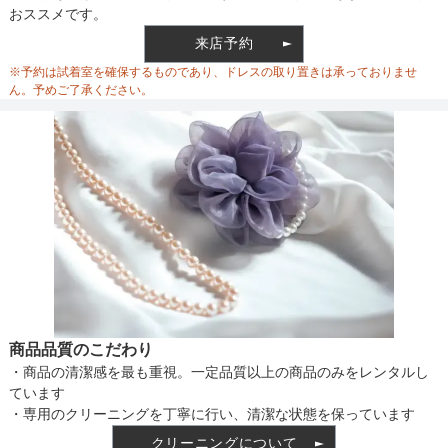
おススメです。
ウエスト
68
66
68
76
来店予約
ウエスト調整
ベルト調整
※予約は試着室を確保するものであり、ドレスの取り置きは承っておりませ
ヒップ
112
102
112
116
ん。予めご了承ください。
すそまわり
280
276
280
284
備考
素材
仕様
商品品質のこだわり
・商品の清潔感を最も重視。一定品質以上の商品のみをレンタルし
インナー
ています
・専用のクリーニングを丁寧に行い、清潔な状態を保っています
クリーニングについて