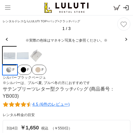
レンタルドレスならLULUTI TOP
>
バッグ
>
クラッチバッグ
1
/
3
※実際の色味はマネキン写真をご参照ください。※
F
F
F
シルバー
ブラック
ベージュ
※
シルバー
は、
ブルベ夏, ブルベ冬
の方におすすめです
サテンプリーツレター型クラッチバッグ
(商品番号：
YB003)
4.5 (6件のレビュー)
レンタル料金の目安
￥1,650
3
泊
4
日
税込
（
￥550
/日）