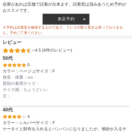
裏地
在庫があれば店舗で試着が出来ます。試着室は混みあうため予約が
おススメです。
来店予約
ウエスト調整
※予約は試着室を確保するものであり、ドレスの取り置きは承っておりませ
ん。予めご了承ください。
レビュー
4.5 (6件のレビュー)
備考
50代
5
カラー：
ベージュ
サイズ：
F
素材
身長・体重：
cm・
普段の着用サイズ：
サイズ感：
ちょうどいい
丈：
仕様
40代
4
インナー
カラー：
シルバー
サイズ：
F
ケータイと財布を入れるとパンパンになりましたが、袱紗が入るサ