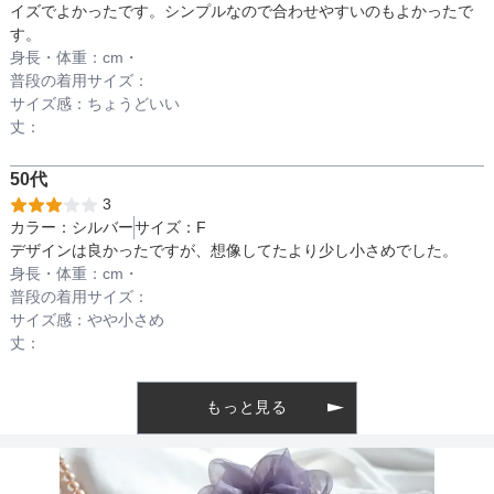
イズでよかったです。シンプルなので合わせやすいのもよかったで
す。
透け感
身長・体重：
cm・
普段の着用サイズ：
サイズ感：
ちょうどいい
丈：
着丈目安
50代
3
ファスナー
カラー：
シルバー
サイズ：
F
デザインは良かったですが、想像してたより少し小さめでした。
身長・体重：
cm・
普段の着用サイズ：
骨格タイプ
サイズ感：
やや小さめ
丈：
もっと見る