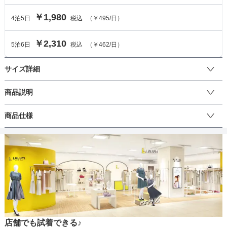
￥1,980
4
泊
5
日
税込
（
￥495
/日）
￥2,310
5
泊
6
日
税込
（
￥462
/日）
サイズ詳細
バッグのサイズ
商品説明
サテンの細かいプリーツの入ったクラッチバッグで上品な印象に。
商品仕様
サイズ (cm)
F
光沢もあるのでパーティーシーンにおすすめです。手提げ、クラッ
チの2WAY使いができます。
高さ
14.5
丈
最大幅
24.5
マチ
4.5
生地の厚さ
店舗でも試着できる♪