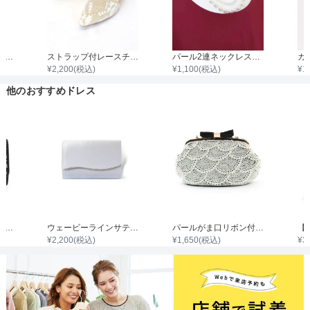
袖付き二枚重ねレースボレロ
ストラップ付レースチャンキーヒール
パール2連ネックレス43cm/パール0.3cm～0.8cm
¥
2,200
(税込)
¥
1,100
(税込)
¥
1
他のおすすめドレス
シンプルレースクラッチバック
ウェービーラインサテンクラッチバッグ
パールがま口リボン付きバック
¥
2,200
(税込)
¥
1,650
(税込)
¥
3