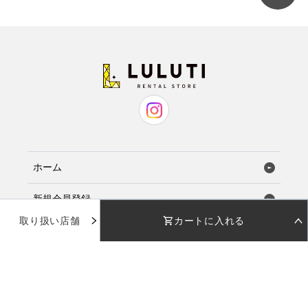
ホーム
新規会員登録
取り扱い店舗
カートに入れる
お気に入り
STEP 01
STEP 02
着用日を選択
返却日を選択
店舗で試着
店舗一覧