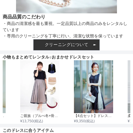
商品品質のこだわり
・商品の清潔感を最も重視。一定品質以上の商品のみをレンタルし
ています
・専用のクリーニングを丁寧に行い、清潔な状態を保っています
クリーニングについて
小物もまとめてレンタル♪おまかせドレスセット
【4点セット】ドレス＆羽織・バック・ネックレス（AD023-31-15/HJK001-01-M/ONB005-20-F/sank204-03）
ご親族（ブルべ冬×骨格ナチュラル）
【4点セット】ドレス＆羽織・バック・ネックレス
¥
13,750
(税込)
¥
9,350
(税込)
¥
1
このドレスに合うアイテム