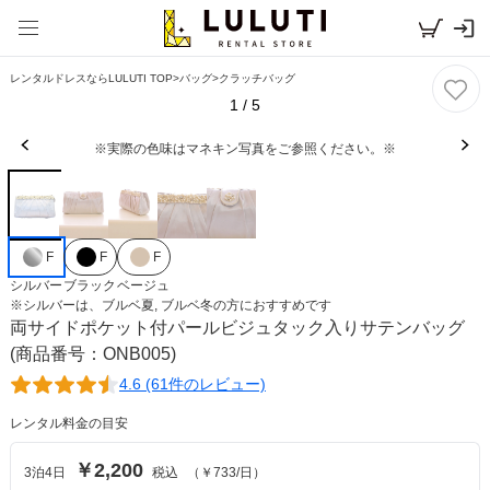
レンタルドレスならLULUTI TOP
>
バッグ
>
クラッチバッグ
1
/
5
※実際の色味はマネキン写真をご参照ください。※
F
F
F
シルバー
ブラック
ベージュ
※
シルバー
は、
ブルベ夏, ブルベ冬
の方におすすめです
両サイドポケット付パールビジュタック入りサテンバッグ
(商品番号：ONB005)
4.6 (61件のレビュー)
レンタル料金の目安
￥2,200
3
泊
4
日
税込
（
￥733
/日）