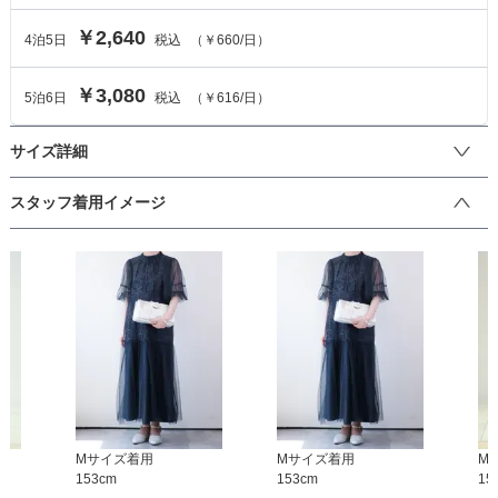
￥2,640
4
泊
5
日
税込
（
￥660
/日）
￥3,080
5
泊
6
日
税込
（
￥616
/日）
サイズ詳細
バッグのサイズ
スタッフ着用イメージ
サイズ (cm)
F
高さ
14
最大幅
27
マチ
8
M
サイズ着用
M
サイズ着用
M
153
cm
153
cm
15