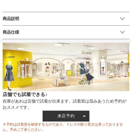
商品説明
上品なサテン生地に大粒のパールビジュを施した大人可愛いバッグ
商品仕様
です。両サイドに大きなポケットが付いており、収納力抜群です。
手提げ、クラッチの2WAY使いができるので、お好みのスタイルで合
わせてください。
丈
生地の厚さ
店舗でも試着できる♪
裏地
在庫があれば店舗で試着が出来ます。試着室は混みあうため予約が
おススメです。
来店予約
ウエスト調整
※予約は試着室を確保するものであり、ドレスの取り置きは承っておりませ
ん。予めご了承ください。