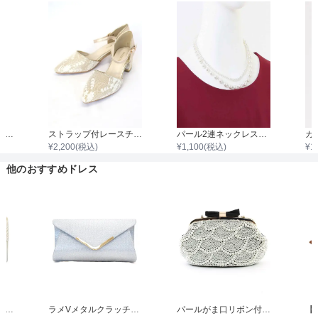
袖付き二枚重ねレースボレロ
ストラップ付レースチャンキーヒール
パール2連ネックレス43cm/パール0.3cm～0.8cm
¥
2,200
(税込)
¥
1,100
(税込)
¥
1
他のおすすめドレス
サテンプリーツレター型クラッチバッグ
ラメVメタルクラッチバッグ
パールがま口リボン付きバック