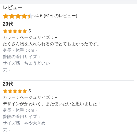
レビュー
4.6 (61件のレビュー)
備考
20代
5
カラー：
ベージュ
サイズ：
F
素材
たくさん物を入れられるのでとてもよかったです。
身長・体重：
cm・
普段の着用サイズ：
サイズ感：
ちょうどいい
仕様
丈：
20代
インナー
5
カラー：
ベージュ
サイズ：
F
デザインがかわいく、また使いたいと思いました！
身長・体重：
cm・
透け感
普段の着用サイズ：
サイズ感：
やや大きめ
丈：
着丈目安