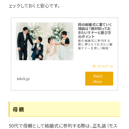
ェックしておくと安心です。
姪の結婚式に着ていく
服装は？絶対知ってお
きたいマナーと選び方
のポイント
姪の結婚式に参列する
際に押さえておきたい服
装マナーを詳しく解説。
小物やアクセサリーの選
び方、男性の服装も紹介
します。
2026.07.21
luluti.jp
母親
50代で母親として結婚式に参列する際は、正礼装（モス