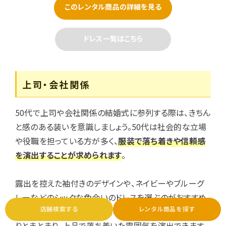
このレンタル商品の詳細を見る
ドレス一覧はこちら
上司・会社関係
50代で上司や会社関係の結婚式に参列する際は、きちん
と感のある装いを意識しましょう。50代は社会的な立場
や役職を担っている方が多く、
服装で落ち着きや信頼感
を演出することが求められます
。
露出を控えた袖付きのデザインや、ネイビーやブルーグ
レーなどのシックな色合いのドレスを選ぶのがおすすめ
です。ドレスにジャケットを合わせることで、全体がすっき
店舗検索する
レンタル商品を探す
りとまとまり、上品で落ち着いた雰囲気を演出できます。