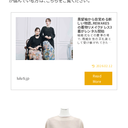
か悩んでいる方は、こちらをご覧ください。
黒留袖から目覚める新
しい物語。REWAKES
の着物リメイクドレス3
着がレンタル開始
結婚式などの慶事の場
で、既婚女性の正礼装と
して受け継がれてきた黒
留袖。その凛とした美し
さを、大切な日に寄り添
う一着へ。LULUTIでは、
アップサイクルブランド
「REWAKES」による黒留
袖をリメイクし...
2026.02.12
luluti.jp