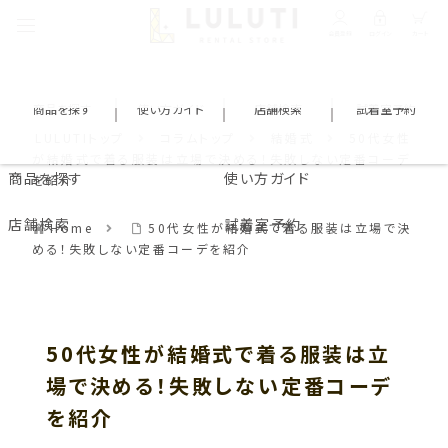
会員登録
ログイン
カート
商品を探す
使い方ガイド
店舗検索
試着室予約
LULUTIトップ
コラムトップ
結婚式
50代女性
が結婚式で着る服装は立場で決める！失敗しない定番コーデ
商品を探す
使い方ガイド
を紹介
店舗検索
試着室予約
Home
50代女性が結婚式で着る服装は立場で決
める！失敗しない定番コーデを紹介
50代女性が結婚式で着る服装は立
場で決める！失敗しない定番コーデ
を紹介