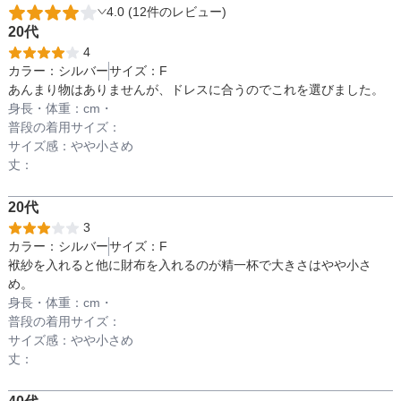
4.0 (12件のレビュー)
備考
20代
4
カラー：
シルバー
サイズ：
F
素材
あんまり物はありませんが、ドレスに合うのでこれを選びました。
身長・体重：
cm・
普段の着用サイズ：
サイズ感：
やや小さめ
仕様
丈：
20代
3
インナー
カラー：
シルバー
サイズ：
F
袱紗を入れると他に財布を入れるのが精一杯で大きさはやや小さ
め。
透け感
身長・体重：
cm・
普段の着用サイズ：
サイズ感：
やや小さめ
丈：
着丈目安