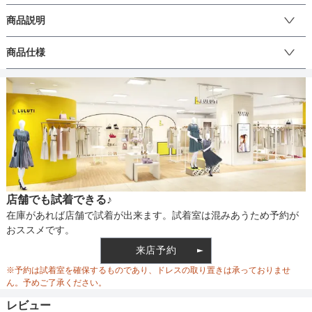
商品説明
華やかなラメとVメタルが目を引くクラッチバッグです。
商品仕様
丈
生地の厚さ
店舗でも試着できる♪
裏地
在庫があれば店舗で試着が出来ます。試着室は混みあうため予約が
おススメです。
来店予約
ウエスト調整
※予約は試着室を確保するものであり、ドレスの取り置きは承っておりませ
ん。予めご了承ください。
レビュー