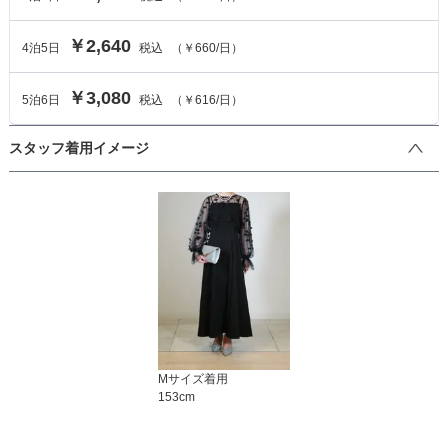
￥2,640
4
泊
5
日
税込
（
￥660
/日）
￥3,080
5
泊
6
日
税込
（
￥616
/日）
スタッフ着用イメージ
M
サイズ着用
153
cm