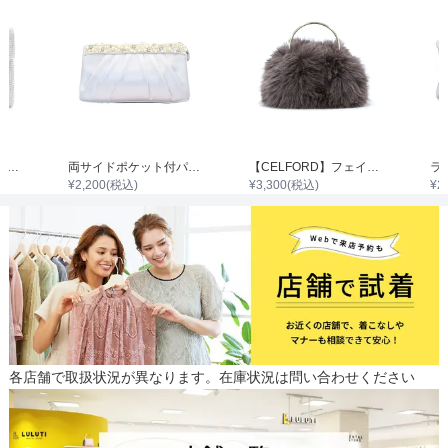
シンプルラメクラッチバック
両サイドポケット付パールビジュタック入りサテンバッグ
【CELFORD】フェイクファーメタルハンドルラウンドバッグ
¥
2,200
(税込)
¥
3,300
(税込)
¥
2
各店舗で取扱状況が異なります。在庫状況は問い合わせください