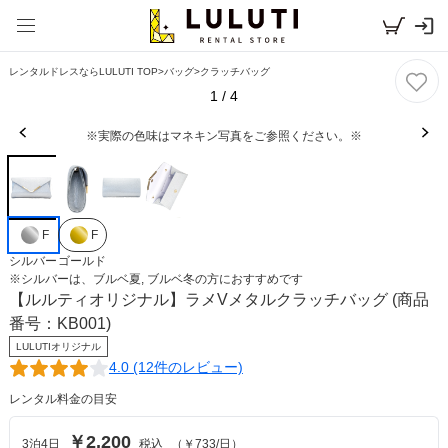
レンタルドレスならLULUTI TOP
>
バッグ
>
クラッチバッグ
1
/
4
※実際の色味はマネキン写真をご参照ください。※
F
F
シルバー
ゴールド
※
シルバー
は、
ブルベ夏, ブルベ冬
の方におすすめです
【ルルティオリジナル】
ラメVメタルクラッチバッグ
(商品
番号：KB001)
LULUTIオリジナル
4.0 (12件のレビュー)
レンタル料金の目安
￥2,200
3
泊
4
日
税込
（
￥733
/日）