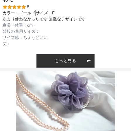
40代
5
カラー：
ゴールド
サイズ：
F
ファスナー
あまり使わなかったです 無難なデザインです
身長・体重：
cm・
普段の着用サイズ：
骨格タイプ
サイズ感：
ちょうどいい
丈：
もっと見る