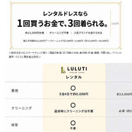
※株式会社クロスマーケティング調べ （調査対象者：20-39歳の女性、居住地：全国、職業：不問（但し、アパレル
業界・マスコミ関係者は除外））