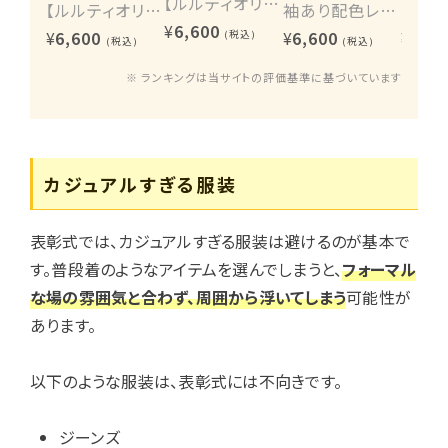
【ルルティオリジナル】エンブロイダリーワンピース
【ルルティオリジナル】ヴィンテージレース2wayワンピース
袖あり配色レースハシゴ切り替えワンピース
¥
6,600
¥
6,600
¥
6,600
¥
6,60
(税込)
(税込)
(税込)
※ ランキングは当サイトの評価基準に基づいています
カジュアルすぎる服装
表彰式では、カジュアルすぎる服装は避けるのが基本で
す。普段着のようなアイテムを選んでしまうと、
フォーマル
な場の雰囲気と合わず、周囲から浮いてしまう
可能性が
あります。
以下のような服装は、表彰式には不向きです。
ジーンズ