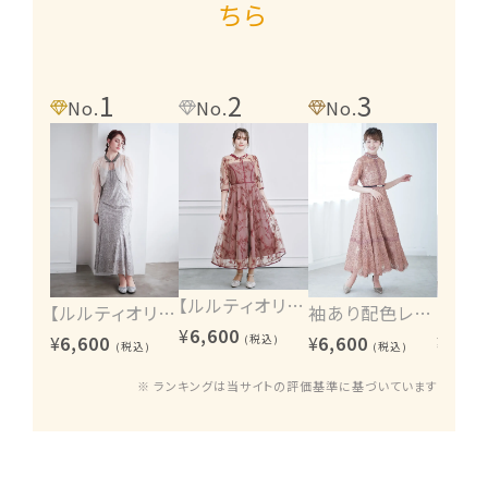
ちら
1
2
3
4
No.
No.
No.
No.
【ルルティオリジナル】エンブロイダリーワンピース
【ルルティオリジナル】ヴィンテージレース2wayワンピース
袖あり配色レースハシゴ切り替えワンピース
¥
6,600
¥
6,600
¥
6,600
¥
6,60
(税込)
(税込)
(税込)
※ ランキングは当サイトの評価基準に基づいています