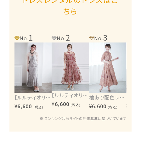
ちら
1
2
3
4
No.
No.
No.
No.
【ルルティオリジナル】エンブロイダリーワンピース
【ルルティオリジナル】ヴィンテージレース2wayワンピース
袖あり配色レースハシゴ切り替えワンピース
¥
6,600
¥
6,600
¥
6,600
¥
6,60
(税込)
(税込)
(税込)
※ ランキングは当サイトの評価基準に基づいています