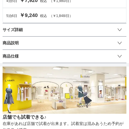
￥7,920
4
泊
5
日
税込
（
￥1,980
/日）
￥9,240
5
泊
6
日
税込
（
￥1,848
/日）
サイズ詳細
ワンピースのサイズ
商品説明
ちょっぴりゆったりめデザインのフレア袖が可愛いワンピースで
商品仕様
サイズ (cm)
M
す。ウエストの位置が高めに作られている為、脚長効果も抜群♪気に
なるバストやウエスト回りもスッキリと見えます。デコルテ部分に
着丈
123
は、シフォンが重ねられており、適度な透け感が大人っぽい印象を
丈
ひざ上
ひざ下
ミモレ
ロング
パンツ
与えます。Iラインのシルエットで裾も広がりすぎず、細身のベルト
肩幅
31
などをコーディネートして頂く事で、気品のある大人女子の雰囲気
に。
そでの長さ
-
生地の厚さ
薄い
厚め
アームホール
40
店舗でも試着できる♪
バスト
86
裏地
なし
在庫があれば店舗で試着が出来ます。試着室は混みあうため予約が