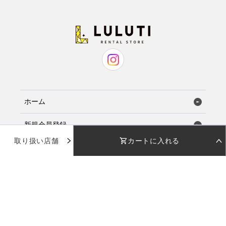
ホーム
新規会員登録
取り扱い店舗
カートに入れる
お気に入り
STEP 01
STEP 02
着用日を選択
返却日を選択
店舗で試着
店舗一覧
着用日
着用日
下のカレンダーから着用日を選択してください
下のカレンダーから返却日を選択してください
品番：
AD078
使い方ガイド
カラー：
ブラック
日付を選択してください
日付を選択してください