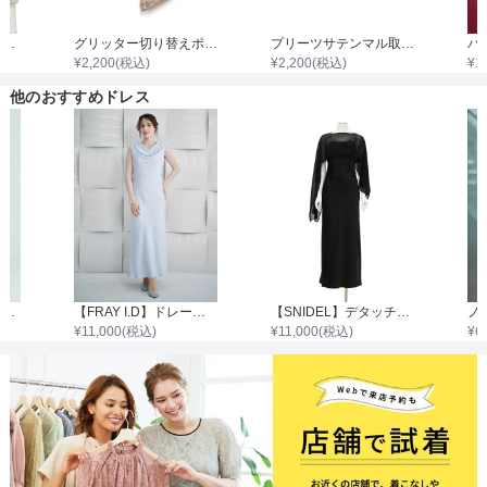
7分袖ノーカラージャケット
グリッター切り替えポインテッドハイヒール
プリーツサテンマル取手ダイヤビジュバック
¥
2,200
(税込)
¥
2,200
(税込)
¥
1
他のおすすめドレス
7分袖切替レースサテンワンピース
【FRAY I.D】ドレープネックサテンワンピース
【SNIDEL】デタッチャブルストールキャミワンピース
¥
11,000
(税込)
¥
11,000
(税込)
¥
6