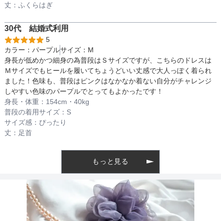
透け感
丈：
ふくらはぎ
30代
結婚式
利用
5
着丈目安
カラー：
パープル
サイズ：
M
身長が低めかつ細身の為普段はＳサイズですが、こちらのドレスは
Ｍサイズでもヒールを履いてちょうどいい丈感で大人っぽく着られ
ました！色味も、普段はピンクはなかなか着ない自分がチャレンジ
ファスナー
しやすい色味のパープルでとってもよかったです！
身長・体重：
154
cm・
40kg
普段の着用サイズ：
S
骨格タイプ
ナチュラル
サイズ感：
ぴったり
丈：
足首
もっと見る