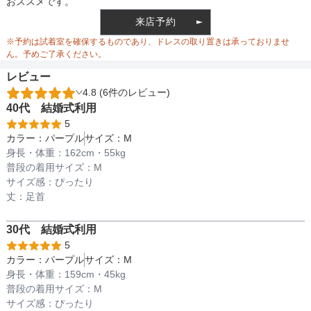
おススメです。
ウエスト
76
来店予約
ウエスト調整
なし
※予約は試着室を確保するものであり、ドレスの取り置きは承っておりませ
ヒップ
106
ん。予めご了承ください。
レビュー
すそまわり
116
4.8 (6件のレビュー)
備考
40代
結婚式
利用
5
カラー：
パープル
サイズ：
M
素材
身長・体重：
162
cm・
55kg
普段の着用サイズ：
M
サイズ感：
ぴったり
丈：
足首
仕様
30代
結婚式
利用
5
カラー：
パープル
サイズ：
M
インナー
身長・体重：
159
cm・
45kg
普段の着用サイズ：
M
サイズ感：
ぴったり