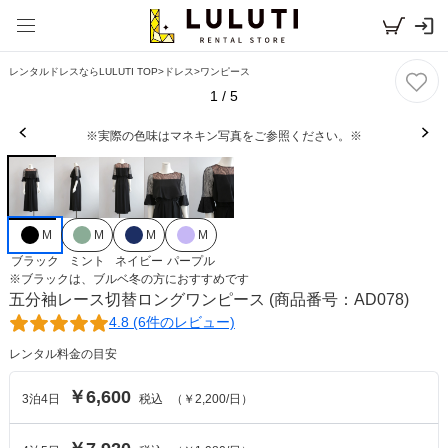
レンタルドレスならLULUTI TOP
>
ドレス
>
ワンピース
1
/
5
※実際の色味はマネキン写真をご参照ください。※
M
M
M
M
ブラック
ミント
ネイビー
パープル
※
ブラック
は、
ブルベ冬
の方におすすめです
五分袖レース切替ロングワンピース
(商品番号：AD078)
4.8 (6件のレビュー)
レンタル料金の目安
￥6,600
3
泊
4
日
税込
（
￥2,200
/日）