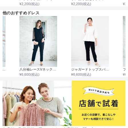
¥
2,200
(税込)
¥
2,200
(税込)
¥
1
他のおすすめドレス
袖レースペプラムセットアップパンツ
八分袖レースVネックセットアップパンツ
ジャガードトップスパンツドレス
¥
6,600
(税込)
¥
6,600
(税込)
¥
6