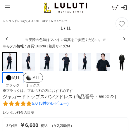
レンタルドレスならLULUTI TOP
>
ドレス
>
パンツ
1
/
11
※実際の色味はマネキン写真をご参照ください。※
※モデル情報：
身長:162cm | 着用サイズ:M
M,LL
M,LL
ブラック
ミックス
※
ブラック
は、
ブルベ冬
の方におすすめです
ジャガードトップスパンツドレス
(商品番号：WD022)
5.0 (3件のレビュー)
レンタル料金の目安
￥6,600
3
泊
4
日
税込
（
￥2,200
/日）