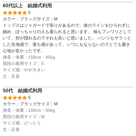
60代以上
結婚式
利用
サイズ (cm)
M
LL
透け感
5
カラー：
ブラック
サイズ：
M
ウエスト
78
80
トップスはジャガードで張りがあるので、体のラインをひろわずに
細め、ぽっちゃりの人も着られると思います。 袖もフンワリとして
着丈目安
ヒップ
100
105
いて、肘が隠れるのでそれも良いと思いました。 パンツもサラッと
した生地感で、落ち感があって、シワにもならないのでとても履き
パンツ股下
65
65
心地が良かったです。
身長・体重：
158
cm・
45kg
ファスナー
普段の着用サイズ：
S
サイズ感：
やや大きい
丈：
足首
骨格タイプ
ナチュラル
50代
結婚式
利用
5
カラー：
ブラック
サイズ：
M
身長・体重：
150
cm・
50kg
普段の着用サイズ：
M
サイズ感：
ぴったり
丈：
足首