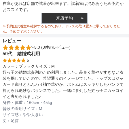
裏地
あり
在庫があれば店舗で試着が出来ます。試着室は混みあうため予約が
おススメです。
来店予約
ウエスト調整
ゴム調整
※予約は試着室を確保するものであり、ドレスの取り置きは承っておりませ
ん。予めご了承ください。
レビュー
5.0 (3件のレビュー)
備考
50代
結婚式
利用
5
カラー：
ブラック
サイズ：
M
素材
姪っ子の結婚式参列のため利用しました。品良く華やかすぎない衣
装を探していたので、希望通りのイメージでした。トップスはジャ
ガード織りとふんわり袖で華やか、ボトムはスッキリしたパンツで
抑えられ絶妙なバランスでした。一緒に参列した姪っ子にカッコイ
仕様
イと褒められました♪
身長・体重：
160
cm・
45kg
普段の着用サイズ：
M
サイズ感：
やや大きい
インナー
丈：
足首
パンツのサイズ