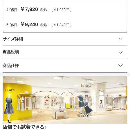
￥7,920
4
泊
5
日
税込
（
￥1,980
/日）
￥9,240
5
泊
6
日
税込
（
￥1,848
/日）
サイズ詳細
トップスのサイズ
商品説明
ジャガード素材のトップスがエレガントな雰囲気を演出します。ボ
商品仕様
サイズ (cm)
M
LL
リュームのあるトップスに花の刺繍が施されたデザインはシンプル
ですがどんな場面でも着用できる一枚です。パンツはラインが美し
トップス着丈
60
61
いテーパードパンツ。ウエストはゴムなので着脱らくらく！アンク
丈
ひざ上
ひざ下
ミモレ
ロング
パンツ
ル丈なので、ヒールを履けば華やかな印象に、フラットシューズを
肩幅
30
31
履けばこなれた印象に。オケージョンに合わせてお楽しみいただけ
ます。結婚式や二次会、披露宴のお呼ばれなどにぴったりなデザイ
そでの長さ
43
44
ンです。成人式・謝恩会・同窓会などにもおすすめです♪
生地の厚さ
薄い
厚め
アームホール
48
50
店舗でも試着できる♪