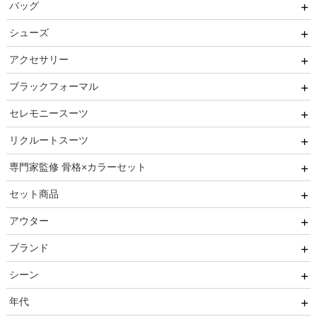
バッグ
パンツ
ボレロ
シューズ
セットアップ
ショール
サブバッグ
アクセサリー
オールインワン
ジャケット
クラッチバッグ
ヒール
ブラックフォーマル
ブライズメイド
カーディガン
ハンドバッグ
ストラップ付き
ネックレス
セレモニースーツ
ルルティオリジナル
その他
持ち手あり
フラット
ヘアーアクセサリー
ブラックフォーマル
リクルートスーツ
マザードレス
持ち手なし
イヤリング
小物セット
セレモニースーツ
専門家監修 骨格×カラーセット
ベルト
セレモニー小物
リクルートスーツセット
セット商品
その他
推しに会う日はこれ♡
アウター
ブレスレット
高級レストランにぴったり！洗練された夜の装い
8点セット(ドレス＋小物7点)
ブランド
初めての結婚式参列はこれで間違いない！
6点セット(ドレス＋小物5点)
ファー
シーン
ご親族・マザードレス風
4点セット（ドレス＋小物3点）
ジャケット
AIMER
年代
同窓会に着ていきたい憧れドレスはこれ♡
コート
CELFORD
結婚式・パーティ