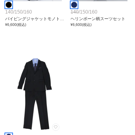
140
/
150
/
160
140
/
150
/
160
パイピングジャケットモノトー
ヘリンボーン柄スーツセット
ンスーツセット
¥
6,600
(税込)
¥
6,600
(税込)