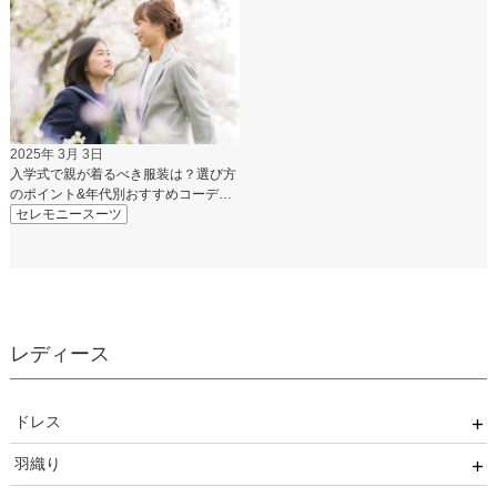
2025年 3月 3日
入学式で親が着るべき服装は？選び方
のポイント&年代別おすすめコーデを
紹介
セレモニースーツ
レディース
ドレス
羽織り
ワンピース