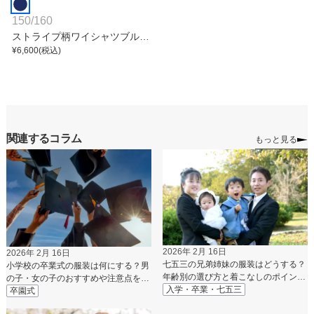
150
/
160
ストライプ柄ワイシャツブルー
スーツセット
¥
6,600
(税込)
関連するコラム
もっと見る
2026年 2月 16日
2026年 2月 16日
七五三の兄弟姉妹の服装はどうする？
小学校の卒業式の服装は何にする？男
年齢別の選び方と着こなしのポイント
の子・女の子のおすすめや注意点を解
を徹底解説
入学・卒業・七五三
説
卒園式