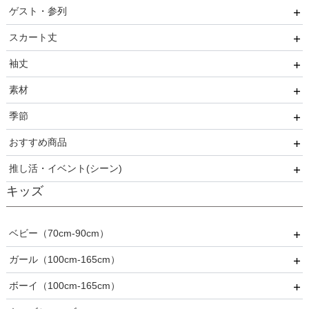
ゲスト・参列
ワンランク上を叶える謝恩会ドレス
FRAY I.D
成人式・同窓会
20代
スカート丈
好印象セレモニーコーデ 初めての卒園式もこれ一着で安心
SNIDEL
入卒・セレモニー
30代
友人
♡
袖丈
kaene
食事・挨拶
40代
親族
ミニ・ショート・膝上
素材
Phase Eight
仏事
50代
いとこ
膝丈
袖あり
季節
REWAKES
面接・入学式
60代以上
職場
ミモレ丈・ひざ下
ノースリーブ
レース・チュール
おすすめ商品
ロング
半袖
刺繍
春
推し活・イベント(シーン)
5分丈・7分丈
ビジュー・スパンコール
夏
おすすめ商品
キッズ
長袖
フリル
秋
推し活・イベント
プリーツ
冬
ベビー（70cm-90cm）
ベロア
オールシーズン
ガール（100cm-165cm）
ドレス
ボーイ（100cm-165cm）
スーツ
フォーマル