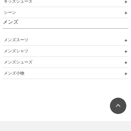
キッズシューズ
カジュアル
ドレス
スーツ
シーン
その他衣装
ローファー
メンズ
キッズパンプス
結婚式
入園式
メンズスーツ
入学式
メンズシャツ
パーティー
卒園式
メンズシューズ
ブラックフォーマル
ネクタイ用
卒業式
メンズ小物
リクルート
蝶ネクタイ用
ストレートチップ
発表会
小物セット（パーティー用）
七五三
小物セット（ブラックフォーマル用）
ネクタイ
蝶ネクタイ