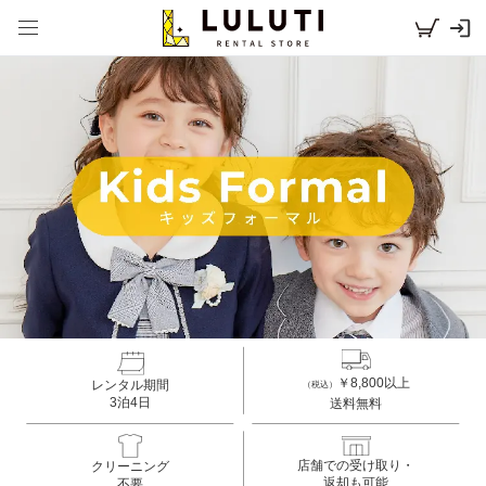
キッズフォーマル Boys
￥8,800以上
レンタル期間
（税込）
3泊4日
送料無料
店舗での受け取り・
クリーニング
返却も可能
不要