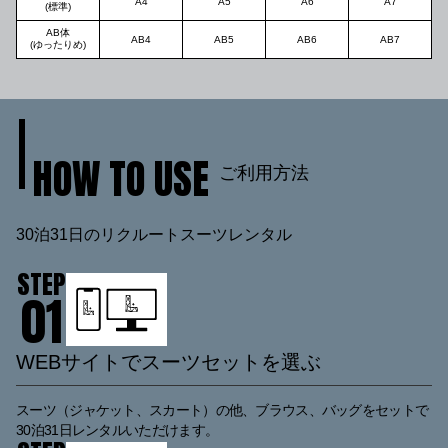
A4
A5
A6
A7
(標準)
AB体
AB4
AB5
AB6
AB7
(ゆったりめ)
HOW TO USE
ご利用方法
30泊31日のリクルートスーツレンタル
STEP
0
1
WEBサイトでスーツセットを選ぶ
スーツ（ジャケット、スカート）の他、ブラウス、バッグをセットで
30泊31日レンタルいただけます。