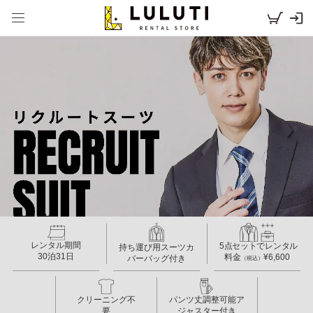
リクルートスーツ
レンタル期間
5点セットでレンタル
持ち運び用スーツカ
30泊31日
料金
¥6,600
バーバッグ付き
（税込）
クリーニング不
パンツ丈調整可能ア
要
ジャスター付き