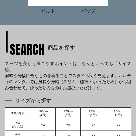
ベルト
バッグ
SEARCH
商品を探す
スーツを美しく着こなすポイントは、なんといっても「サイズ
感」。
肩幅や身幅に合うものを着ることでスタイル良く見えます。ルルテ
ィのレンタルでは身長や身幅（スリム・標準・ゆ
ったりめ）から組
み合わせて、ぴったりのものをお選びいただけます。
サイズから探す
165cm
170cm
175cm
180cm
体系/ 身長
(4号)
(5号)
(6号)
(7号)
Y体
Y4
Y5
Y6
Y7
(スリム)
A体