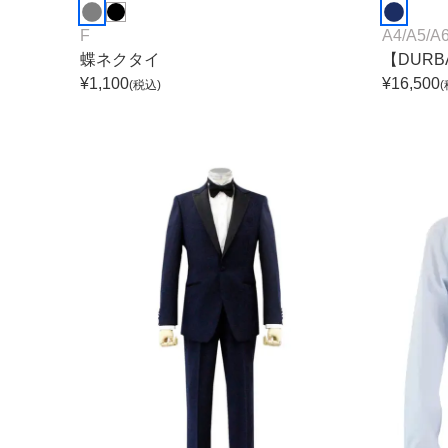
F
A4
/
A5
/
A
蝶ネクタイ
【DUR
¥
1,100
¥
16,500
(税込)
(