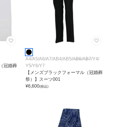
A4
/
A5
/
A6
/
A7
/
AB4
/
AB5
/
AB6
/
AB7
/
Y4
/
（冠婚葬
Y5
/
Y6
/
Y7
【メンズブラックフォーマル（冠婚葬
祭）】スーツ001
¥
6,600
(税込)