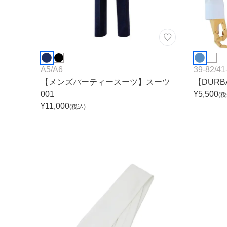
A5
/
A6
39-82
/
41
【メンズパーティースーツ】スーツ
【DUR
001
¥
5,500
(税
¥
11,000
(税込)