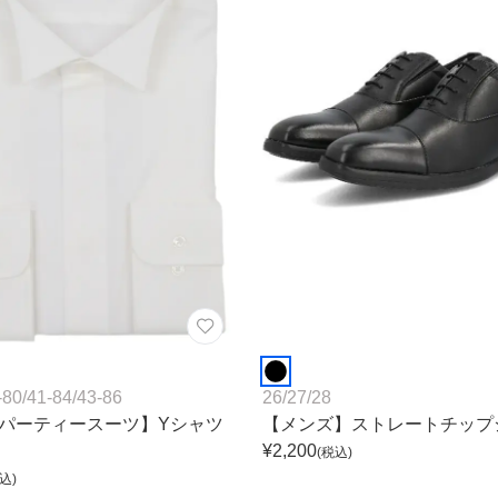
-80
/
41-84
/
43-86
26
/
27
/
28
パーティースーツ】Yシャツ
【メンズ】ストレートチップ
¥
2,200
(税込)
込)