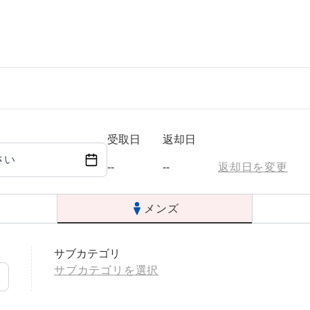
ら選ぶ
シーンから選ぶ
結婚式・パーティ
受取日
返却日
さい
成人式・同窓会
--
--
返却日を変更
入卒・セレモニー
メンズ
食事・挨拶
サブカテゴリ
上
推し活・イベント
サブカテゴリを選択
コンテンツ