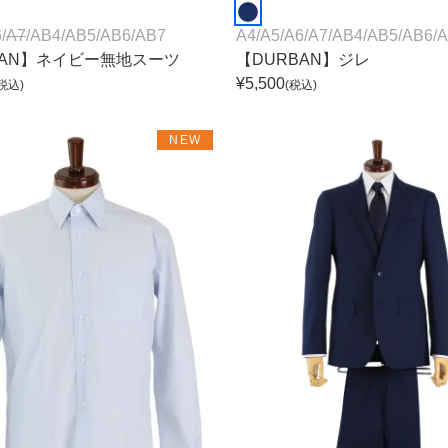
6
/
A7
/
AB4
/
AB5
/
AB6
/
AB7
A4
/
A5
/
A6
/
A7
/
AB4
/
AB5
/
AB6
/
A
BAN】ネイビー無地スーツ
【DURBAN】ジレ
¥
5,500
税込)
(税込)
NEW