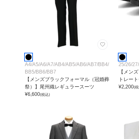
ワンランク上を叶える謝恩会ドレス
その他
フラット
ヘアーアクセサリー
ブラックフォーマル
セレモニースーツ
好印象セレモニーコーデ 初めての卒園
式もこれ一着で安心♡
イヤリング
小物セット
リクルートスーツ
ブランド
ベルト
その他
AIMER
おすすめ商品
A4
/
A5
/
A6
/
A7
/
AB4
/
AB5
/
AB6
/
AB7
/
BB4
/
25
/
26
/
27
/
ブレスレット
CELFORD
BB5
/
BB6
/
BB7
【メンズ
【メンズブラックフォーマル（冠婚葬
トレート
FRAY I.D
祭）】尾州織レギュラースーツ
¥
2,200
(税
¥
6,600
SNIDEL
(税込)
kaene
Phase Eight
REWAKES