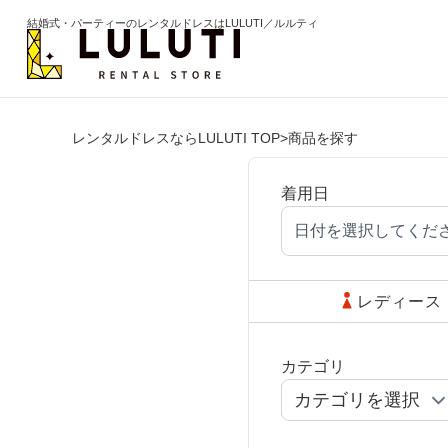
結婚式・パーティーのレンタルドレスはLULUTI／ルルティ
レンタルドレスならLULUTI TOP
>
商品を探す
カテゴリから選ぶ
年代か
ドレス
20代
着用日
日付を選択してくだ
ワンピース
30代
パンツ
40代
レディース
セットアップ
50代
カテゴリ
オールインワン
60代以
季節の
ブライズメイド