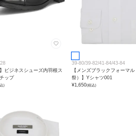
28
39-80
/
39-82
/
41-84
/
43-84
】ビジネスシューズ内羽根ス
【メンズブラックフォーマル
チップ
祭）】Yシャツ001
¥
1,650
込)
(税込)