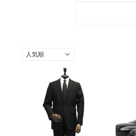
推し活
ルルティオリジナル
骨格＆
マザードレス
じめて
セット
専門家監修 骨格×カラーセット
骨格＆
セット商品
推しに会う日はこれ♡
品さを
【ご親
8点セット(ドレス＋小物7点)
アウター
高級レストランにぴったり！洗練された
夜の装い
羽織り
6点セット(ドレス＋小物5点)
初めての結婚式参列はこれで間違いな
い！
バッグ
4点セット（ドレス＋小物3点）
ボレロ
ご親族・マザードレス風
シューズ
ショール
サブバッグ
同窓会に着ていきたい憧れドレスはこれ
アクセサリー
ジャケット
クラッチバッグ
ヒール
♡
ブラックフォーマル
カーディガン
ハンドバッグ
ストラップ付き
ネックレス