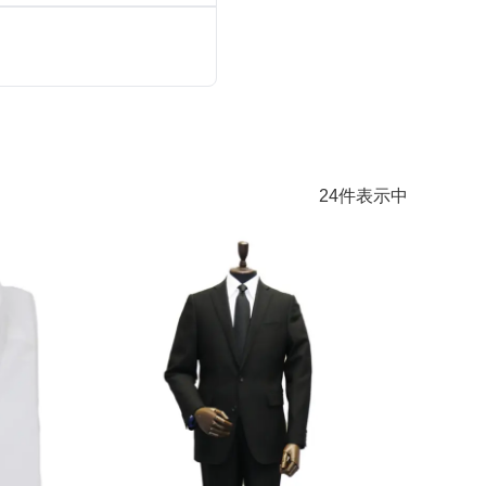
シューズ
カジュアル
ドレス
スーツ
その他衣装
ローファー
キッズパンプス
24
件表示中