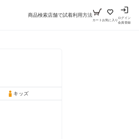
商品検索
店舗で試着
利用方法
ログイン
カート
お気に入り
会員登録
メンズ
シーン
アイテム
パーティー
キッズ
ブラックフォーマル
小物セット（パーティー用）
キッズ
ベビー（70cm-90cm）
リクルート
小物セット（ブラックフォーマル用）
ガール（100cm-165cm）
ドレス
ボーイ（100cm-165cm）
スーツ
フォーマル