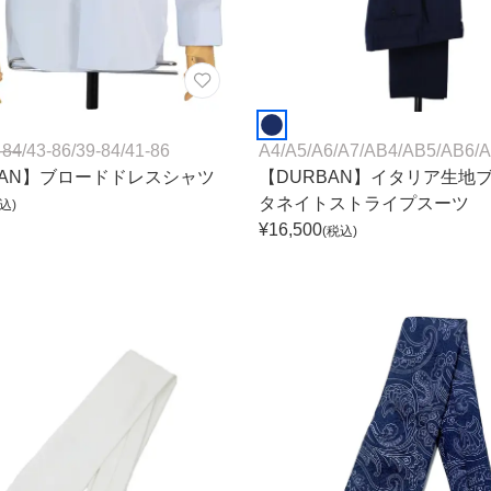
-84
/
43-86
/
39-84
/
41-86
A4
/
A5
/
A6
/
A7
/
AB4
/
AB5
/
AB6
/
A
BAN】ブロードドレスシャツ
【DURBAN】イタリア生地
タネイトストライプスーツ
込)
¥
16,500
(税込)