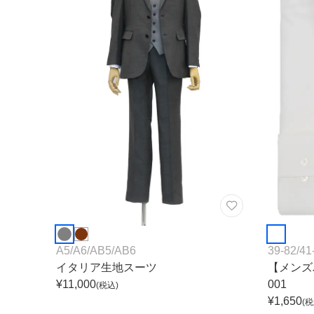
A5
/
A6
/
AB5
/
AB6
39-82
/
41
イタリア生地スーツ
【メンズ
¥
11,000
001
(税込)
¥
1,650
(税