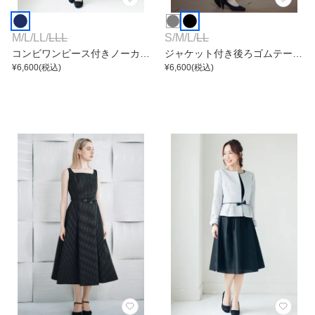
M
/
L
/
LL
/
LLL
S
/
M
/
L
/
LL
コンビワンピース付きノーカラ
ジャケット付き後ろゴムテーパ
ージャケットアンサンブル
¥
6,600
(税込)
ードパンツ
¥
6,600
(税込)