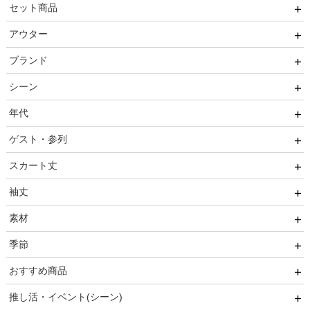
セット商品
その他
推しに会う日はこれ♡
アウター
ブレスレット
高級レストランにぴったり！洗練された夜の装い
8点セット(ドレス＋小物7点)
ブランド
初めての結婚式参列はこれで間違いない！
6点セット(ドレス＋小物5点)
ファー
シーン
ご親族・マザードレス風
4点セット（ドレス＋小物3点）
ジャケット
AIMER
年代
同窓会に着ていきたい憧れドレスはこれ♡
コート
CELFORD
結婚式・パーティ
ゲスト・参列
ワンランク上を叶える謝恩会ドレス
FRAY I.D
成人式・同窓会
20代
スカート丈
好印象セレモニーコーデ 初めての卒園式もこれ一着で安心
SNIDEL
入卒・セレモニー
30代
友人
♡
袖丈
kaene
食事・挨拶
40代
親族
ミニ・ショート・膝上
素材
Phase Eight
仏事
50代
いとこ
膝丈
袖あり
季節
REWAKES
面接・入学式
60代以上
職場
ミモレ丈・ひざ下
ノースリーブ
レース・チュール
おすすめ商品
ロング
半袖
刺繍
春
推し活・イベント(シーン)
5分丈・7分丈
ビジュー・スパンコール
夏
おすすめ商品