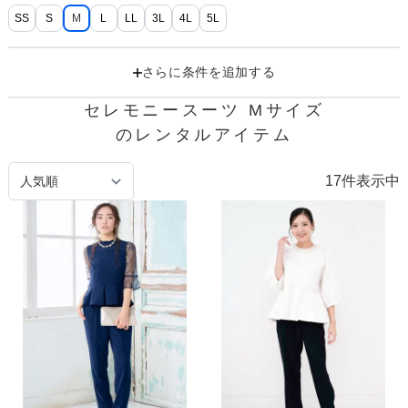
SS
S
M
L
LL
3L
4L
5L
さらに条件を追加する
セレモニースーツ Mサイズ

のレンタルアイテム
17
件表示中