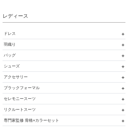
レディース
ドレス
羽織り
ワンピース
バッグ
パンツ
ボレロ
シューズ
セットアップ
ショール
サブバッグ
アクセサリー
オールインワン
ジャケット
クラッチバッグ
ヒール
ブラックフォーマル
ブライズメイド
カーディガン
ハンドバッグ
ストラップ付き
ネックレス
セレモニースーツ
ルルティオリジナル
その他
持ち手あり
フラット
ヘアーアクセサリー
ブラックフォーマル
リクルートスーツ
マザードレス
持ち手なし
イヤリング
小物セット
セレモニースーツ
専門家監修 骨格×カラーセット
ベルト
セレモニー小物
リクルートスーツセット