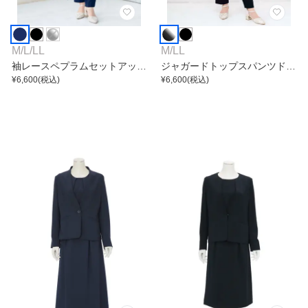
M
/
L
/
LL
M
/
LL
袖レースペプラムセットアップ
ジャガードトップスパンツドレ
パンツ
¥
6,600
(税込)
ス
¥
6,600
(税込)