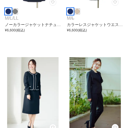
M
/
L
/
LL
M
/
L
ノーカラージャケットナチュラ
カラーレスジャケットウエスト
ルドビーワンピース
¥
6,600
(税込)
ベルトワンピース
¥
6,600
(税込)