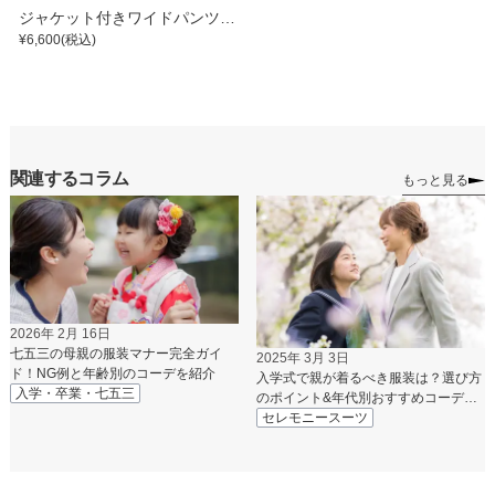
ジャケット付きワイドパンツス
ーツ
¥
6,600
(税込)
関連するコラム
もっと見る
2026年 2月 16日
七五三の母親の服装マナー完全ガイ
2025年 3月 3日
ド！NG例と年齢別のコーデを紹介
入学式で親が着るべき服装は？選び方
入学・卒業・七五三
のポイント&年代別おすすめコーデを
紹介
セレモニースーツ