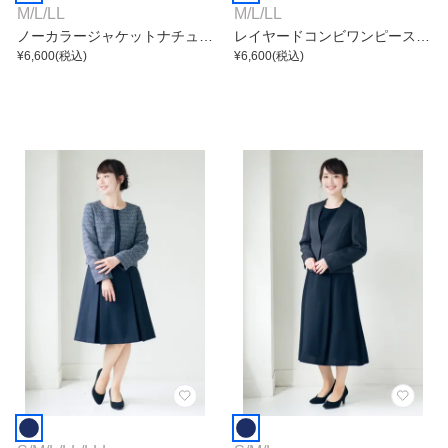
M
/
L
/
LL
M
/
L
/
LL
ノーカラージャケットナチュラ
レイヤードコンビワンピース付
ルドビーパンツ
¥
6,600
(税込)
き先染めツイードカラーレスジ
¥
6,600
(税込)
ャケットアンサンブル