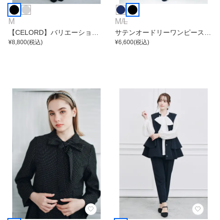
M
M
/
L
【CELORD】バリエーション
サテンオードリーワンピース付
フィット＆フレアワンピース
¥
8,800
(税込)
きノーカラージャケットアンサ
¥
6,600
(税込)
ンブル