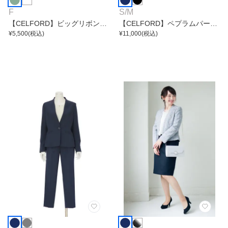
F
S
/
M
【CELFORD】ビッグリボンセ
【CELFORD】ペプラムパール
ミシアーブラウス
¥
5,500
(税込)
ジレ・テーパードパンツセット
¥
11,000
(税込)