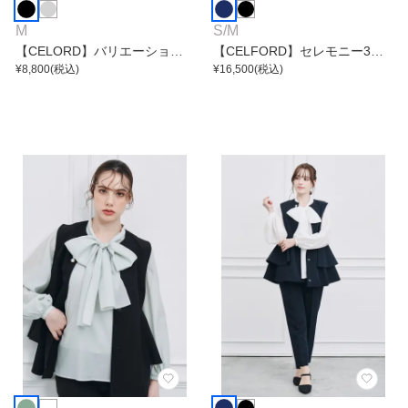
M
S
/
M
【CELORD】バリエーション
【CELFORD】セレモニー3点
リボンショートジャケット
¥
8,800
(税込)
セット
¥
16,500
(税込)