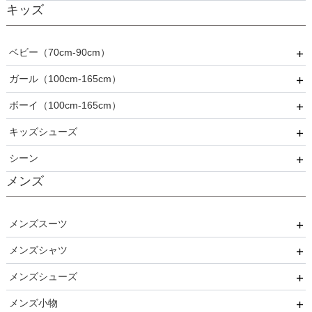
キッズ
長袖
フリル
秋
推し活・イベント
プリーツ
冬
ベビー（70cm-90cm）
ベロア
オールシーズン
ガール（100cm-165cm）
ドレス
ボーイ（100cm-165cm）
スーツ
フォーマル
キッズシューズ
カジュアル
ドレス
スーツ
シーン
その他衣装
ローファー
メンズ
キッズパンプス
結婚式
入園式
メンズスーツ
入学式
メンズシャツ
パーティー
卒園式
メンズシューズ
ブラックフォーマル
ネクタイ用
卒業式
メンズ小物
リクルート
蝶ネクタイ用
ストレートチップ