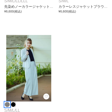
S
/
M
/
L
/
LL
/
LLL
S
/
M
/
L
先染めノーカラージャケットア
カラーレスジャケットブラウス
ンサンブル
¥
6,600
(税込)
ロングフレアスカート
¥
6,600
(税込)
S
/
M
/
L
/
LL