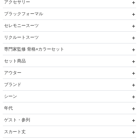
アクセサリー
オールインワン
ジャケット
クラッチバッグ
ヒール
ブラックフォーマル
ブライズメイド
カーディガン
ハンドバッグ
ストラップ付き
ネックレス
セレモニースーツ
ルルティオリジナル
その他
持ち手あり
フラット
ヘアーアクセサリー
ブラックフォーマル
リクルートスーツ
マザードレス
持ち手なし
イヤリング
小物セット
セレモニースーツ
専門家監修 骨格×カラーセット
ベルト
セレモニー小物
リクルートスーツセット
セット商品
その他
推しに会う日はこれ♡
アウター
ブレスレット
高級レストランにぴったり！洗練された夜の装い
8点セット(ドレス＋小物7点)
ブランド
初めての結婚式参列はこれで間違いない！
6点セット(ドレス＋小物5点)
ファー
シーン
ご親族・マザードレス風
4点セット（ドレス＋小物3点）
ジャケット
AIMER
年代
同窓会に着ていきたい憧れドレスはこれ♡
コート
CELFORD
結婚式・パーティ
ゲスト・参列
ワンランク上を叶える謝恩会ドレス
FRAY I.D
成人式・同窓会
20代
スカート丈
好印象セレモニーコーデ 初めての卒園式もこれ一着で安心
SNIDEL
入卒・セレモニー
30代
友人
♡