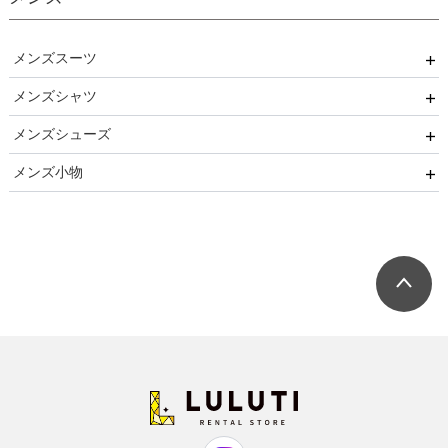
キッズパンプス
結婚式
入園式
メンズスーツ
入学式
メンズシャツ
パーティー
卒園式
メンズシューズ
ブラックフォーマル
ネクタイ用
卒業式
メンズ小物
リクルート
蝶ネクタイ用
ストレートチップ
発表会
小物セット（パーティー用）
七五三
小物セット（ブラックフォーマル用）
ネクタイ
蝶ネクタイ