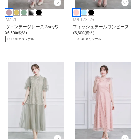
M
/
L
/
LL
M
/
LL
/
3L
/
5L
ヴィンテージレース2wayワン
フィッシュテールワンピース
ピース
¥
6,600
(税込)
¥
6,600
(税込)
LULUTIオリジナル
LULUTIオリジナル