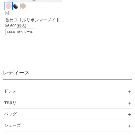
M
首元フリルリボンマーメイドワ
ンピース
¥
6,600
(税込)
LULUTIオリジナル
レディース
ドレス
羽織り
ワンピース
バッグ
パンツ
ボレロ
シューズ
セットアップ
ショール
サブバッグ