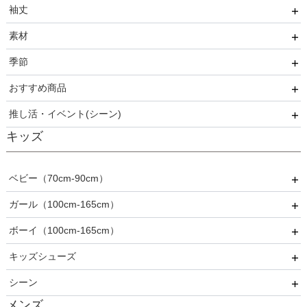
袖丈
kaene
食事・挨拶
40代
親族
ミニ・ショート・膝上
素材
Phase Eight
仏事
50代
いとこ
膝丈
袖あり
季節
REWAKES
面接・入学式
60代以上
職場
ミモレ丈・ひざ下
ノースリーブ
レース・チュール
おすすめ商品
ロング
半袖
刺繍
春
推し活・イベント(シーン)
5分丈・7分丈
ビジュー・スパンコール
夏
おすすめ商品
キッズ
長袖
フリル
秋
推し活・イベント
プリーツ
冬
ベビー（70cm-90cm）
ベロア
オールシーズン
ガール（100cm-165cm）
ドレス
ボーイ（100cm-165cm）
スーツ
フォーマル
キッズシューズ
カジュアル
ドレス
スーツ
シーン
その他衣装
ローファー
メンズ