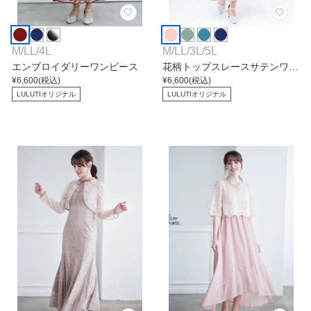
M
/
LL
/
4L
M
/
LL
/
3L
/
5L
エンブロイダリーワンピース
花柄トップスレースサテンワン
¥
6,600
(税込)
ピース
¥
6,600
(税込)
LULUTIオリジナル
LULUTIオリジナル