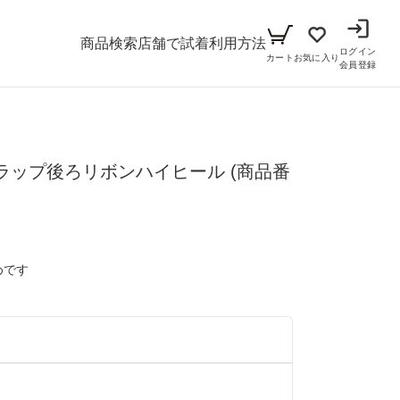
商品検索
店舗で試着
利用方法
ログイン
カート
お気に入り
会員登録
メンズ
ラップ後ろリボンハイヒール
シーン
(商品番
アイテム
パーティー
キッズ
ブラックフォーマル
小物セット（パーティー用）
めです
ベビー（70cm-90cm）
リクルート
小物セット（ブラックフォーマル用）
ガール（100cm-165cm）
ドレス
）
ボーイ（100cm-165cm）
スーツ
フォーマル
）