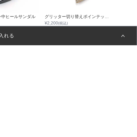
ン中ヒールサンダル
グリッター切り替えポインテッドハイヒール
¥
2,200
¥
2,200
(税込)
(税
入れる
スの空き状況
択してください