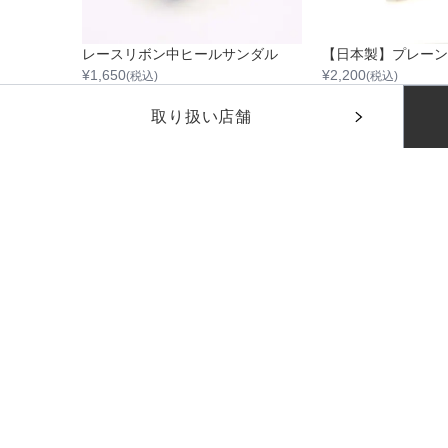
ストラップ付ラメ入り花柄レース5cm中ヒール
レースリボン中ヒールサンダル
¥
1,650
¥
2,200
(税込)
(税込)
取り扱い店舗
下のカレンダーから着用日を選択してください
下のカレンダーから返却日を選択してください
着用日
着用日
日付を選択して
日付を選択して
各店舗で取扱状況が異なります。在庫状況は
カラー：
セット内容
ブラック
※日付設
ご利用料金