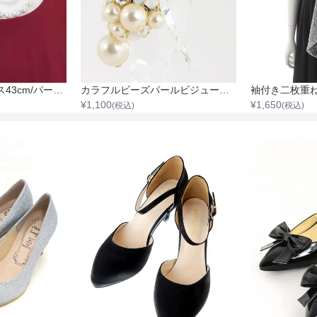
骨格タイプ
パール2連ネックレス43cm/パール0.3cm～0.8cm
カラフルビーズパールビジュードロップイヤリング
袖付き二枚重
¥
1,100
¥
1,650
(税込)
(税込)