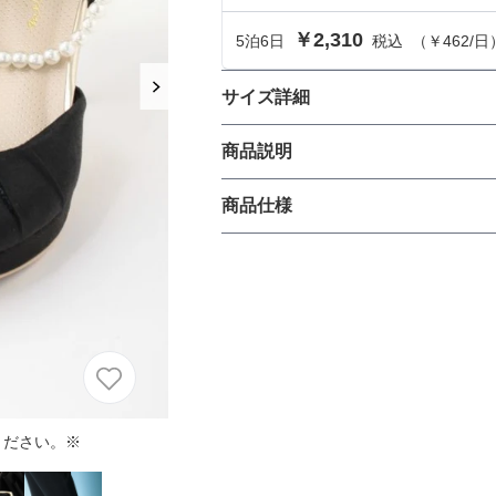
におすすめのドレス特集♥
￥2,310
5
泊
6
日
税込
（
￥462
/日
パーソナルカラーのプロ監修！は
の結婚式参列にぴったりのドレス
サイズ詳細
レディスシューズのサイズ
商品説明
パーソナルカラーのプロ監修！上
叶える結婚式参列ドレスセット
族編】
大ぶりのバックリボンが大人可愛
商品仕様
サイズ (cm)
が上品な印象に。上品なセパレー
くれます。高めのピンヒールは美脚
サイズ
丈
※シューズは会場内以外外履き厳禁
会場まではご自身の靴でお向かい
足幅
生地の厚さ
ヒール高
ください。※
ストラップ長さ