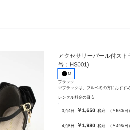
き
ら選ぶ
シーンから選ぶ
アクセサリーパール付スト
結婚式・パーティ
号：HS001)
成人式・同窓会
M
ブラック
入卒・セレモニー
※
ブラック
は、
ブルベ冬
の方におすす
食事・挨拶
レンタル料金の目安
上
推し活・イベント
￥1,650
3
泊
4
日
税込
（
￥550
/日
コンテンツ
￥1,980
4
泊
5
日
税込
（
￥495
/日