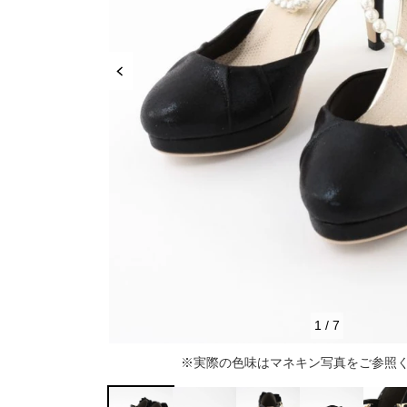
推し活
ルルティオリジナル
骨格＆
マザードレス
じめて
セット
専門家監修 骨格×カラーセット
骨格＆
セット商品
推しに会う日はこれ♡
品さを
【ご親
高級レストランにぴったり！洗練された
8点セット(ドレス＋小物7点)
アウター
夜の装い
羽織り
6点セット(ドレス＋小物5点)
初めての結婚式参列はこれで間違いな
い！
バッグ
4点セット（ドレス＋小物3点）
ボレロ
ご親族・マザードレス風
シューズ
ショール
サブバッグ
1
/
7
同窓会に着ていきたい憧れドレスはこれ
アクセサリー
ジャケット
クラッチバッグ
ヒール
※実際の色味はマネキン写真をご参照
♡
ブラックフォーマル
カーディガン
ハンドバッグ
ストラップ付き
ネックレス