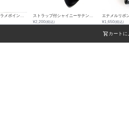
【日本製】プレーンラメポインテッドトゥパンプス
ストラップ付シャイニーサテンハイヒール
エナメルリボ
¥
2,200
¥
1,650
(税込)
(税込)
カートに
STEP 01
STEP 02
着用日を選択
返却日を選択
店舗を指定
受取日
受取日
返却日
返却日
現在のドレ
ください
ください
--
--
--
--
返却日を変更
返却日を変更
問い合わせください
日付を選
品番：
HS001
カラー：
ブラック
定後、在庫状況が表示されます