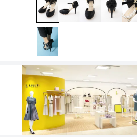
ワンランク上を叶える謝恩会ドレス
その他
フラット
ヘアーアクセサリー
ブラックフォーマル
セレモニースーツ
好印象セレモニーコーデ 初めての卒園
式もこれ一着で安心♡
イヤリング
小物セット
リクルートスーツ
ブランド
ベルト
その他
AIMER
おすすめ商品
ブレスレット
CELFORD
FRAY I.D
SNIDEL
kaene
Phase Eight
REWAKES