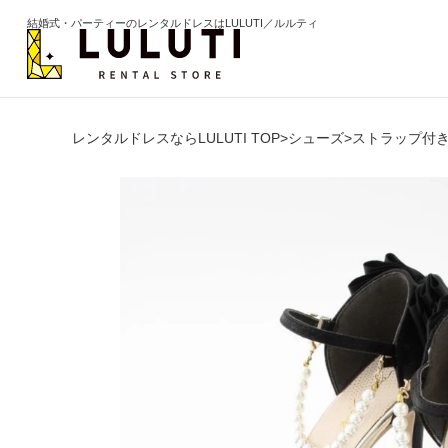
結婚式・パーティーのレンタルドレスはLULUTI／ルルティ
レンタルドレスならLULUTI TOP
>
シューズ
>
ストラップ付
カテゴリから選ぶ
年代か
ドレス
20代
ワンピース
30代
パンツ
40代
セットアップ
50代
オールインワン
60代以
季節の
ブライズメイド