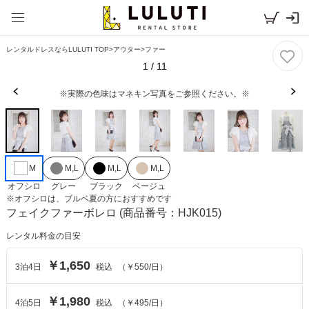
レンタルドレスならLULUTI TOP
>
アウター
>
ファー
1
/
11
※実際の色味はマネキン写真をご参照ください。※
M
M,L
M,L
M,L
オフシロ
グレー
ブラック
ベージュ
※
オフシロ
は、
ブルベ夏
の方におすすめです
フェイクファーボレロ
(商品番号：HJK015)
レンタル料金の目安
￥1,650
3
泊
4
日
税込
（
￥550
/日）
￥1,980
4
泊
5
日
税込
（
￥495
/日）