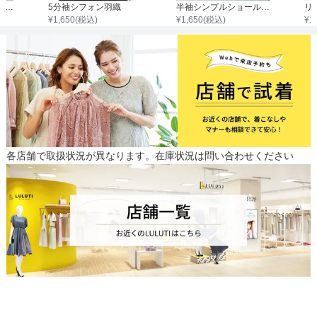
ケープデザインジャケット
5分袖シフォン羽織
半袖シンプルショールボレロ
¥
1,650
(税込)
¥
1,650
(税込)
¥
1
各店舗で取扱状況が異なります。在庫状況は問い合わせください