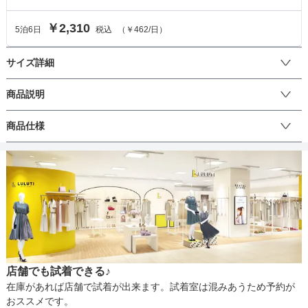
￥2,310
5
泊
6
日
税込
（
￥462
/日）
サイズ詳細
ボレロのサイズ
商品説明
渦巻き状にデザインされたフェイクファーのボレロ。可愛らしい雰
商品仕様
サイズ (cm)
M
L
囲気にしたい時におすすめです。
着丈
35
37
丈
肩幅
36
36
そでの長さ
14
15
生地の厚さ
アームホール
42
44
店舗でも試着できる♪
バスト
84
86
裏地
在庫があれば店舗で試着が出来ます。試着室は混みあうため予約が
おススメです。