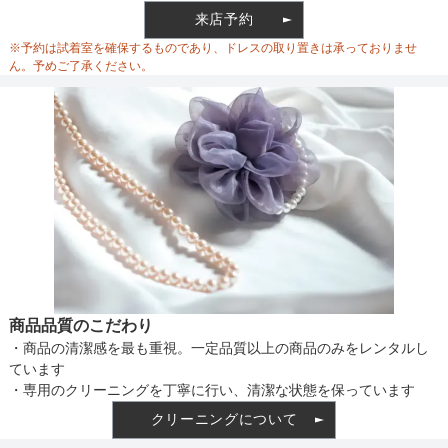
来店予約
ウエスト調整
※予約は試着室を確保するものであり、ドレスの取り置きは承っておりませ
ん。予めご了承ください。
備考
素材
仕様
商品品質のこだわり
・商品の清潔感を最も重視。一定品質以上の商品のみをレンタルし
インナー
ています
・専用のクリーニングを丁寧に行い、清潔な状態を保っています
クリーニングについて
透け感