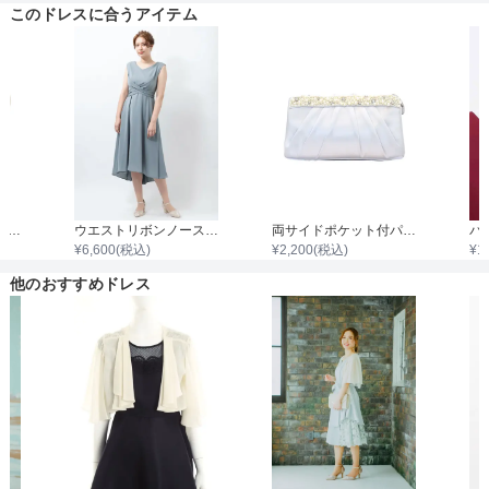
このドレスに合うアイテム
着丈目安
ファスナー
グリッター切り替えポインテッドハイヒール
ウエストリボンノースリーブワンピース
両サイドポケット付パールビジュタック入りサテンバッグ
¥
6,600
(税込)
¥
2,200
(税込)
¥
1
骨格タイプ
他のおすすめドレス