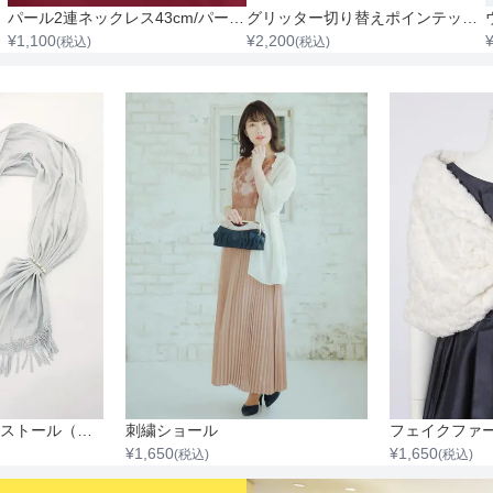
パール2連ネックレス43cm/パール0.3cm～0.8cm
グリッター切り替えポインテッドハイヒール
¥
1,100
¥
2,200
(税込)
(税込)
ニットパールフックストール（縦55cm×横170cm）
刺繍ショール
フェイクファ
¥
1,650
¥
1,650
(税込)
(税込)