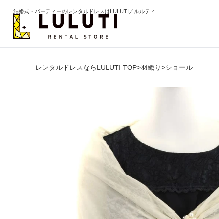
結婚式・パーティーのレンタルドレスはLULUTI／ルルティ
レンタルドレスならLULUTI TOP
>
羽織り
>
ショール
カテゴリから選ぶ
年代か
ドレス
20代
ワンピース
30代
パンツ
40代
セットアップ
50代
オールインワン
60代以
季節の
ブライズメイド