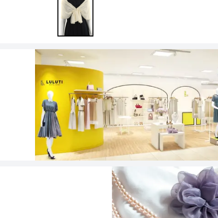
ワンランク上を叶える謝恩会ドレス
その他
フラット
ヘアーアクセサリー
ブラックフォーマル
セレモニースーツ
好印象セレモニーコーデ 初めての卒園
式もこれ一着で安心♡
イヤリング
小物セット
リクルートスーツ
ブランド
ベルト
その他
AIMER
おすすめ商品
ブレスレット
CELFORD
FRAY I.D
SNIDEL
kaene
Phase Eight
REWAKES