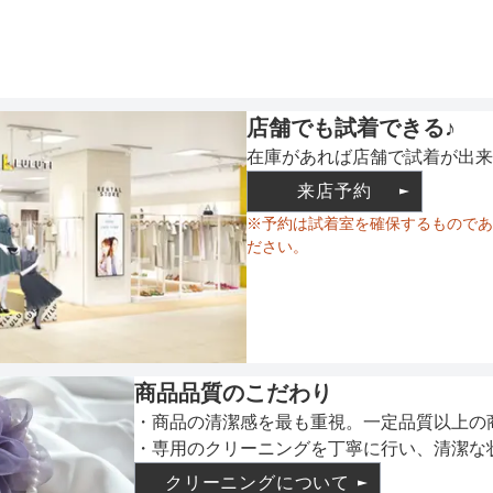
ウエスト調整
店舗でも試着できる♪
備考
在庫があれば店舗で試着が出来
来店予約
※予約は試着室を確保するものであ
ださい。
素材
仕様
商品品質のこだわり
・商品の清潔感を最も重視。一定品質以上の
・専用のクリーニングを丁寧に行い、清潔な
インナー
クリーニングについて