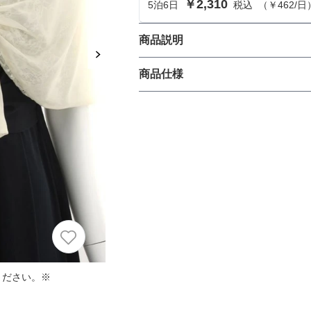
￥2,310
5
泊
6
日
税込
（
￥462
/日
におすすめのドレス特集♥
パーソナルカラーのプロ監修！は
商品説明
の結婚式参列にぴったりのドレス
前フックがついたショールはどん
商品仕様
ルムシフォン地とレース地が2枚
パーソナルカラーのプロ監修！上
叶える結婚式参列ドレスセット
族編】
丈
生地の厚さ
裏地
ください。※