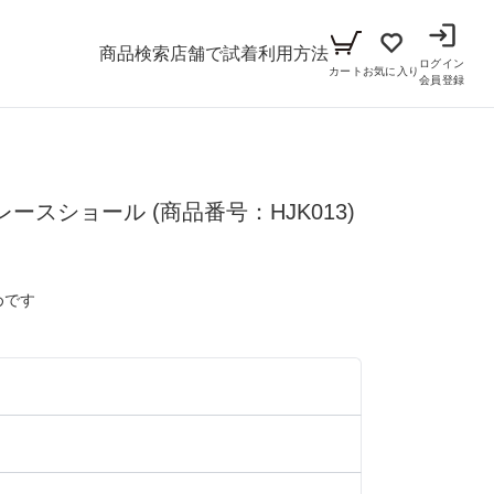
商品検索
店舗で試着
利用方法
ログイン
カート
お気に入り
会員登録
メンズ
レースショール
シーン
(商品番号：HJK013)
アイテム
パーティー
キッズ
めです
ブラックフォーマル
小物セット（パーティー用）
ベビー（70cm-90cm）
リクルート
小物セット（ブラックフォーマル用）
）
ガール（100cm-165cm）
ドレス
）
ボーイ（100cm-165cm）
スーツ
フォーマル