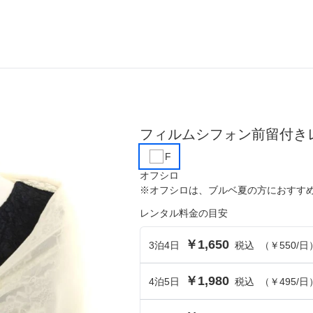
ら選ぶ
シーンから選ぶ
フィルムシフォン前留付き
結婚式・パーティ
F
成人式・同窓会
オフシロ
※
オフシロ
は、
ブルベ夏
の方におすす
入卒・セレモニー
レンタル料金の目安
食事・挨拶
￥1,650
3
泊
4
日
税込
（
￥550
/日
上
推し活・イベント
￥1,980
4
泊
5
日
税込
（
￥495
/日
コンテンツ