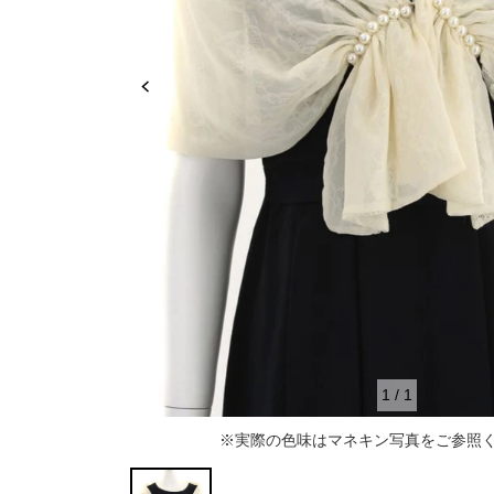
推し活
ルルティオリジナル
骨格＆
マザードレス
じめて
セット
専門家監修 骨格×カラーセット
骨格＆
セット商品
推しに会う日はこれ♡
品さを
【ご親
高級レストランにぴったり！洗練された
8点セット(ドレス＋小物7点)
アウター
夜の装い
羽織り
6点セット(ドレス＋小物5点)
初めての結婚式参列はこれで間違いな
い！
バッグ
4点セット（ドレス＋小物3点）
ボレロ
ご親族・マザードレス風
シューズ
ショール
サブバッグ
1
/
1
同窓会に着ていきたい憧れドレスはこれ
アクセサリー
ジャケット
クラッチバッグ
ヒール
※実際の色味はマネキン写真をご参照
♡
ブラックフォーマル
カーディガン
ハンドバッグ
ストラップ付き
ネックレス