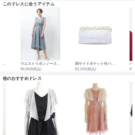
このドレスに合うアイテム
着丈目安
ファスナー
グリッター切り替えポインテッドハイヒール
ウエストリボンノースリーブワンピース
両サイドポケット付パールビジュタック入りサテンバッグ
¥
6,600
(税込)
¥
2,200
(税込)
¥
1
骨格タイプ
他のおすすめドレス