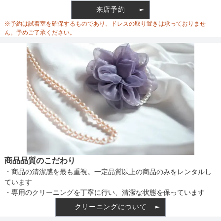
来店予約
ウエスト調整
※予約は試着室を確保するものであり、ドレスの取り置きは承っておりませ
ん。予めご了承ください。
備考
素材
仕様
商品品質のこだわり
・商品の清潔感を最も重視。一定品質以上の商品のみをレンタルし
インナー
ています
・専用のクリーニングを丁寧に行い、清潔な状態を保っています
クリーニングについて
透け感