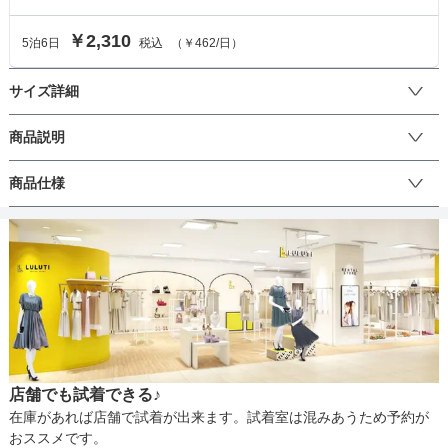
￥2,310
5
泊
6
日
税込
（
￥462
/日）
サイズ詳細
ボレロのサイズ
商品説明
ポップアップしたフラワー生地とパールの縁取りが華やかな羽織で
商品仕様
サイズ (cm)
M
す。

 シンプルなドレスに合わせるとバランスが良いです。
着丈
37
丈
肩幅
33
そでの長さ
13.5
生地の厚さ
アームホール
46
店舗でも試着できる♪
バスト
84
裏地
在庫があれば店舗で試着が出来ます。試着室は混みあうため予約が
おススメです。