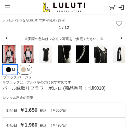
レンタルドレスならLULUTI TOP
>
羽織り
>
ボレロ
1
/
12
※実際の色味はマネキン写真をご参照ください。※
M
M
ブラック
ベージュ
※
ブラック
は、
ブルベ冬
の方におすすめです
パール縁取りフラワーボレロ
(商品番号：HJK010)
レンタル料金の目安
￥1,650
3
泊
4
日
税込
（
￥550
/日）
￥1,980
4
泊
5
日
税込
（
￥495
/日）