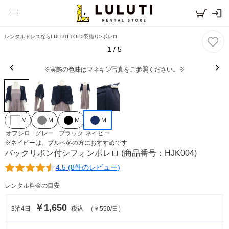
レンタルドレスならLULUTI TOP
>
羽織り
>
ボレロ
1
/
5
※実際の色味はマネキン写真をご参照ください。※
M
M
M
M
オフシロ
グレー
ブラック
ネイビー
※
ネイビー
は、
ブルベ冬
の方におすすめです
バックリボン付シフォンボレロ
(商品番号：HJK004)
4.5 (8件のレビュー)
レンタル料金の目安
￥1,650
3
泊
4
日
税込
（
￥550
/日）