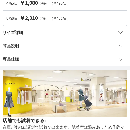
￥1,980
4
泊
5
日
税込
（
￥495
/日）
￥2,310
5
泊
6
日
税込
（
￥462
/日）
サイズ詳細
ボレロのサイズ
商品説明
背中のバックレースリボンがポイントのシフォンボレロです。シン
商品仕様
サイズ (cm)
M
プルなドレスに合わせるとバランスよく着こなせます。
着丈
43
丈
肩幅
30.5
そでの長さ
22.5
生地の厚さ
アームホール
46
店舗でも試着できる♪
バスト
88
裏地
在庫があれば店舗で試着が出来ます。試着室は混みあうため予約が