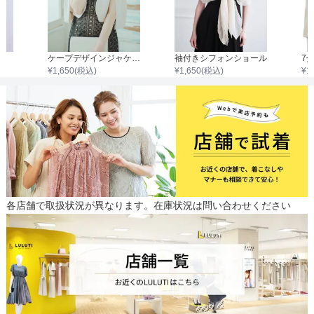
ケープデザインジャケット
袖付きシフォンショール
¥
1,650
(税込)
¥
1,650
(税込)
¥
1
各店舗で取扱状況が異なります。在庫状況は問い合わせください