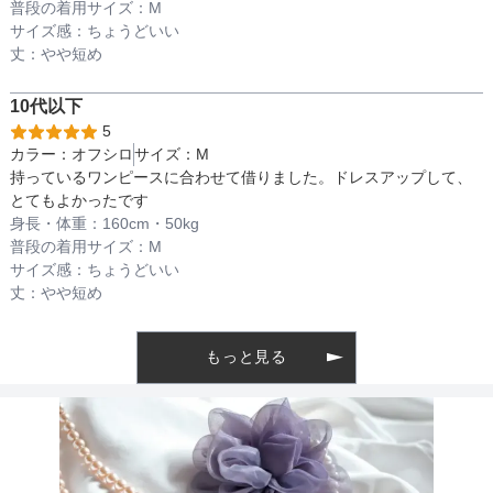
普段の着用サイズ：
M
透け感
サイズ感：
ちょうどいい
丈：
やや短め
着丈目安
10代以下
5
カラー：
オフシロ
サイズ：
M
持っているワンピースに合わせて借りました。ドレスアップして、
ファスナー
とてもよかったです
身長・体重：
160
cm・
50kg
普段の着用サイズ：
M
サイズ感：
ちょうどいい
骨格タイプ
丈：
やや短め
もっと見る