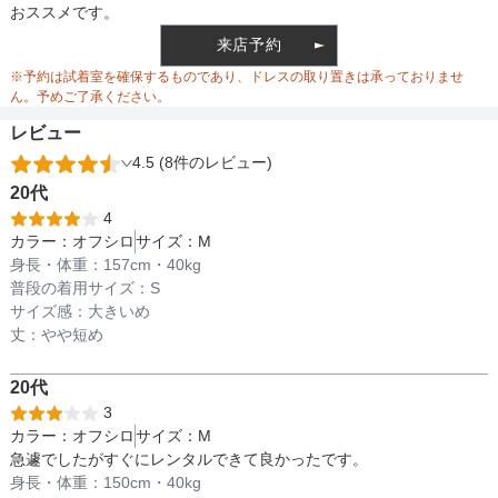
おススメです。
来店予約
ウエスト調整
※予約は試着室を確保するものであり、ドレスの取り置きは承っておりませ
ん。予めご了承ください。
レビュー
4.5 (8件のレビュー)
備考
20代
4
カラー：
オフシロ
サイズ：
M
素材
身長・体重：
157
cm・
40kg
普段の着用サイズ：
S
サイズ感：
大きいめ
丈：
やや短め
仕様
20代
3
インナー
カラー：
オフシロ
サイズ：
M
急遽でしたがすぐにレンタルできて良かったです。
身長・体重：
150
cm・
40kg