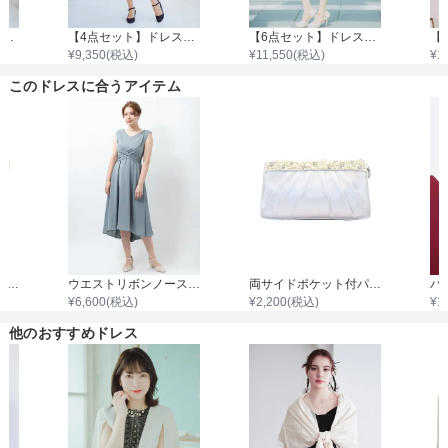
【4点セット】ドレス＆羽織・バッグ・ネックレス
【4点セット】ドレス＆羽織・バッグ・ネックレス
【6点セット】ドレス＋小物5点
¥
9,350
(税込)
¥
11,550
(税込)
¥
1
このドレスに合うアイテム
グリッター切り替えポインテッドハイヒール
ウエストリボンノースリーブワンピース
両サイドポケット付パールビジュタック入りサテンバッグ
¥
6,600
(税込)
¥
2,200
(税込)
¥
1
他のおすすめドレス