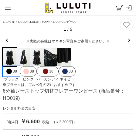
レンタルドレスならLULUTI TOP
>
ドレス
>
ワンピース
1
/
5
※実際の色味はマネキン写真をご参照ください。※
38
38
38
38
ブラック
ピンク
バーガンディ
ネイビー
※
ブラック
は、
ブルベ冬
の方におすすめです
6分袖レーストップ切替フレアーワンピース
(商品番号：
HD019)
レンタル料金の目安
￥6,600
3
泊
4
日
税込
（
￥2,200
/日）