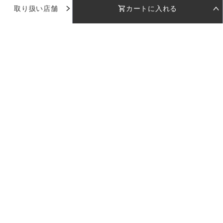
取り扱い店舗
カートに入れる
お気に入り
STEP 01
STEP 02
着用日を選択
返却日を選択
店舗で試着
店舗一覧
着用日
着用日
下のカレンダーから着用日を選択してください
下のカレンダーから返却日を選択してください
品番：
HD019
使い方ガイド
カラー：
ブラック
日付を選択してください
日付を選択してください
お問い合わせ
受取日
受取日
返却日
返却日
サイズ：
38
--
--
--
--
返却日を変更
返却日を変更
ログイン
38
店舗を指定
カラー：
ブラック
セット内容
※日付設定後、在庫状況が表示されます
ご利用料金
LULUTIについて
企業情報
採用情報
プライバシーポリシー
特定商取引法に基づく表記
サイズ：
現在のドレスの空き状況
38
カートに入れる
※受取日は着用日の2日前に設定されます
38
日付を選択してください
ご利用料金
Copyright 2023 LULUTI All Rights Reserved.