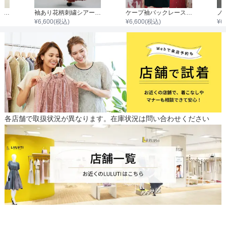
アクセサリー付チュール七分袖ワンピース
袖あり花柄刺繍シアーレース切替えシフォンプリーツワンピース
ケープ袖バックレース切替ワンピース
¥
6,600
(税込)
¥
6,600
(税込)
¥
6
各店舗で取扱状況が異なります。在庫状況は問い合わせください