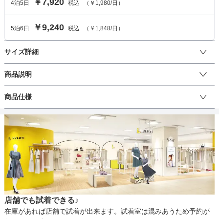
￥7,920
4
泊
5
日
税込
（
￥1,980
/日）
￥9,240
5
泊
6
日
税込
（
￥1,848
/日）
サイズ詳細
ワンピースのサイズ
商品説明
トップスが総レースでゴージャス感を演出してくれるワンピースド
商品仕様
サイズ (cm)
38
レス。デコルテ部分には程よい透け感があり女性らしい印象に。同
色のスカートがシンプルなのでどんなシーンにも着こなせます。ひ
着丈
98
ざ下のスカート丈でミニ丈が苦てな方も安心♪七分袖で気になる二の
丈
ひざ上
ひざ下
ミモレ
ロング
パンツ
腕をカバーでき１枚で着こなせます。
肩幅
37
そでの長さ
38
生地の厚さ
薄い
厚め
アームホール
42
店舗でも試着できる♪
バスト
80
裏地
あり
在庫があれば店舗で試着が出来ます。試着室は混みあうため予約が