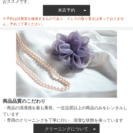
おススメです。
ウエスト
70
来店予約
ウエスト調整
なし
※予約は試着室を確保するものであり、ドレスの取り置きは承っておりませ
ヒップ
104
ん。予めご了承ください。
すそまわり
284
備考
素材
仕様
商品品質のこだわり
・商品の清潔感を最も重視。一定品質以上の商品のみをレンタルし
インナー
ています
・専用のクリーニングを丁寧に行い、清潔な状態を保っています
クリーニングについて