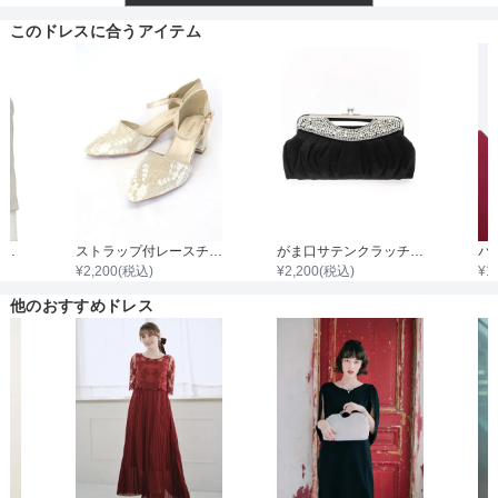
透け感
このドレスに合うアイテム
着丈目安
ファスナー
7分袖ノーカラージャケット
ストラップ付レースチャンキーヒール
がま口サテンクラッチバック
¥
2,200
(税込)
¥
2,200
(税込)
¥
1
骨格タイプ
他のおすすめドレス