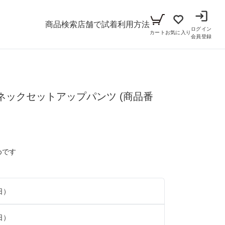
商品検索
店舗で試着
利用方法
ログイン
カート
お気に入り
会員登録
メンズ
ネックセットアップパンツ
シーン
(商品番
アイテム
パーティー
キッズ
ブラックフォーマル
小物セット（パーティー用）
めです
ベビー（70cm-90cm）
リクルート
小物セット（ブラックフォーマル用）
ガール（100cm-165cm）
ドレス
日）
ボーイ（100cm-165cm）
スーツ
フォーマル
日）