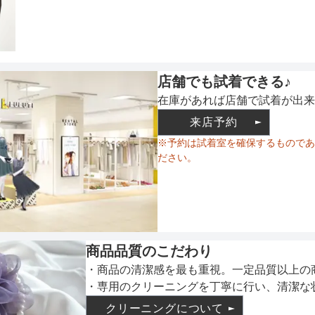
裏地
あり
店舗でも試着できる♪
ウエスト調整
ゴム調
在庫があれば店舗で試着が出来
来店予約
※予約は試着室を確保するものであ
備考
ウエス
ださい。
素材
商品品質のこだわり
・商品の清潔感を最も重視。一定品質以上の
・専用のクリーニングを丁寧に行い、清潔な
仕様
クリーニングについて