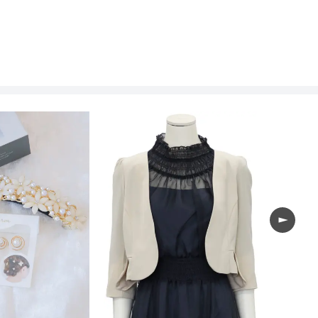
38
40
86
94
90
92
66
66.5