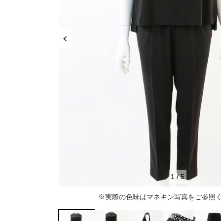
推し活
ルルティオリジナル
骨格＆
マザードレス
じめて
セット
専門家監修 骨格×カラーセット
骨格＆
セット商品
推しに会う日はこれ♡
品さを
【ご親
高級レストランにぴったり！洗練された
8点セット(ドレス＋小物7点)
アウター
夜の装い
羽織り
6点セット(ドレス＋小物5点)
初めての結婚式参列はこれで間違いな
い！
バッグ
4点セット（ドレス＋小物3点）
ボレロ
ご親族・マザードレス風
シューズ
ショール
サブバッグ
1
/
5
同窓会に着ていきたい憧れドレスはこれ
アクセサリー
ジャケット
クラッチバッグ
ヒール
※実際の色味はマネキン写真をご参照
♡
ブラックフォーマル
カーディガン
ハンドバッグ
ストラップ付き
ネックレス