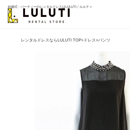
結婚式・パーティーのレンタルドレスはLULUTI／ルルティ
レンタルドレスならLULUTI TOP
>
ドレス
>
パンツ
カテゴリから選ぶ
年代か
ドレス
20代
ワンピース
30代
パンツ
40代
セットアップ
50代
オールインワン
60代以
季節の
ブライズメイド