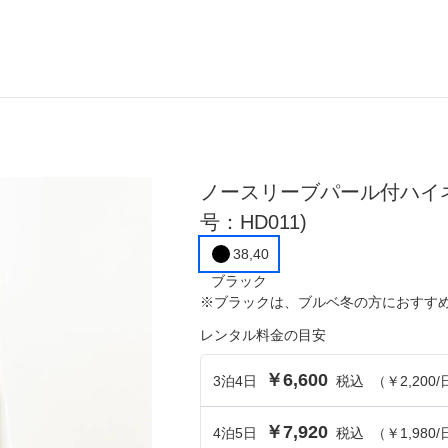
ら選ぶ
シーンから選ぶ
ノースリーブパール付ハイ
結婚式・パーティ
号：HD011)
成人式・同窓会
38,40
ブラック
入卒・セレモニー
※
ブラック
は、
ブルベ冬
の方におすす
食事・挨拶
レンタル料金の目安
上
推し活・イベント
￥6,600
3
泊
4
日
税込
（
￥2,200
/
コンテンツ
￥7,920
4
泊
5
日
税込
（
￥1,980
/