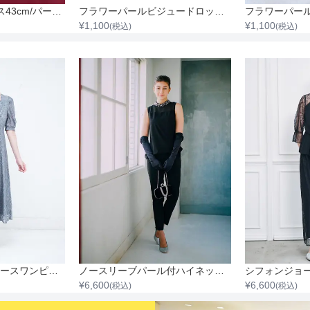
骨格タイプ
パール2連ネックレス43cm/パール0.3cm～0.8cm
フラワーパールビジュードロップイヤリング
¥
1,100
¥
1,100
(税込)
(税込)
スクエアネック総レースワンピース
ノースリーブパール付ハイネックセットアップパンツ
¥
6,600
¥
6,600
(税込)
(税込)