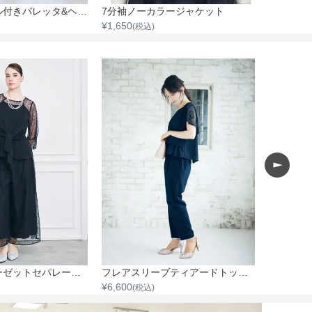
フラワーパール付きバレッタ&ヘアーチャーム6個セット
7分袖ノーカラージャケット
¥
1,650
¥
2,200
(税込)
(税
シフォンジョーゼットセパレートワイドパンツ
フレアスリーブティアードトップスセットアップパンツ
¥
6,600
¥
6,600
(税込)
(税