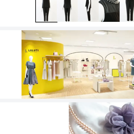
ワンランク上を叶える謝恩会ドレス
その他
フラット
ヘアーアクセサリー
ブラックフォーマル
セレモニースーツ
好印象セレモニーコーデ 初めての卒園
式もこれ一着で安心♡
イヤリング
小物セット
リクルートスーツ
ブランド
ベルト
その他
AIMER
おすすめ商品
ブレスレット
CELFORD
FRAY I.D
SNIDEL
kaene
Phase Eight
REWAKES