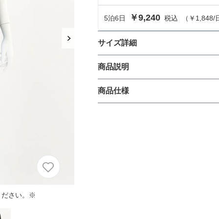
におすすめのドレス特集♥
￥9,240
5
泊
6
日
税込
（
￥1,848
/
パーソナルカラーのプロ監修！は
の結婚式参列にぴったりのドレス
サイズ詳細
トップスのサイズ
商品説明
パーソナルカラーのプロ監修！上
叶える結婚式参列ドレスセット
族編】
パールをあしらったハイネックが
商品仕様
サイズ (cm)
プです。デコルテ部分にはほどよ
めかっこいい大人な雰囲気の中に
トップス着丈
が入っており楽な着心地でお子様
丈
ひざ上
クロップドパンツはヒールとの相
肩幅
生地の厚さ
薄い
そでの長さ
ください。※
アームホール