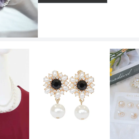
パンツのサイズ
インナー
サイズ (cm)
ウエスト
透け感
ヒップ
パンツ股下
着丈目安
ファスナー