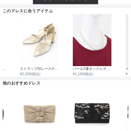
透け感
このドレスに合うアイテム
着丈目安
ファスナー
袖付き二枚重ねレースボレロ
ストラップ付レースチャンキーヒール
パール2連ネックレス43cm/パール0.3cm～0.8cm
¥
2,200
(税込)
¥
1,100
(税込)
¥
1
骨格タイプ
他のおすすめドレス