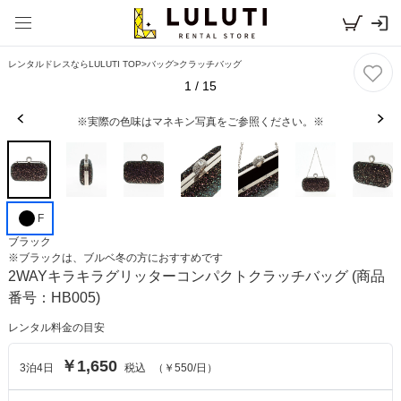
レンタルドレスならLULUTI TOP
>
バッグ
>
クラッチバッグ
1
/
15
※実際の色味はマネキン写真をご参照ください。※
F
ブラック
※
ブラック
は、
ブルベ冬
の方におすすめです
2WAYキラキラグリッターコンパクトクラッチバッグ
(商品
番号：HB005)
レンタル料金の目安
￥1,650
3
泊
4
日
税込
（
￥550
/日）