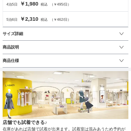
￥1,980
4
泊
5
日
税込
（
￥495
/日）
￥2,310
5
泊
6
日
税込
（
￥462
/日）
サイズ詳細
バッグのサイズ
商品説明
グリッターがゴージャスな雰囲気のクラッチバッグ。コンパクトな
商品仕様
サイズ (cm)
F
サイズでドレスにぴったりです。
高さ
10
丈
最大幅
19
マチ
5
生地の厚さ
店舗でも試着できる♪
裏地
在庫があれば店舗で試着が出来ます。試着室は混みあうため予約が