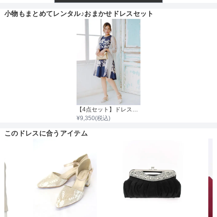
透け感
小物もまとめてレンタル♪おまかせドレスセット
着丈目安
スカートのサイズ
ファスナー
サイズ (cm)
38
ウエスト
92
【4点セット】ドレス＆羽織・バッグ・ネックレス
¥
9,350
(税込)
骨格タイプ
ヒップ
102
このドレスに合うアイテム
スカート丈
50