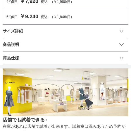
￥7,920
4
泊
5
日
税込
（
￥1,980
/日）
￥9,240
5
泊
6
日
税込
（
￥1,848
/日）
サイズ詳細
ワンピースのサイズ
商品説明
肩の透け感と胸元切替の刺繍の生地がゴージャスなワンピースで
商品仕様
サイズ (cm)
38
す。サッシュベルトが付いているからウエストマークが細見え効果
◎
着丈
105
丈
ひざ上
ひざ下
ミモレ
ロング
パンツ
肩幅
34
そでの長さ
-
生地の厚さ
薄い
厚め
アームホール
38
店舗でも試着できる♪
バスト
80
裏地
あり
在庫があれば店舗で試着が出来ます。試着室は混みあうため予約が