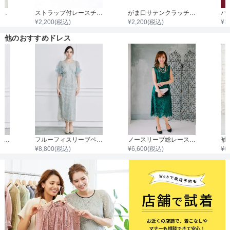
7分袖ノーカラージャケット
ストラップ付レースチャンキーヒール
がま口サテンクラッチバック
¥
2,200
(税込)
¥
2,200
(税込)
¥
1
他のおすすめドレス
袖あり配色レースハシゴ切り替えワンピース
フルーフィスリーブペンシルワンピース
ノースリーブ総レースフィットワンピース
¥
8,800
(税込)
¥
6,600
(税込)
¥
6