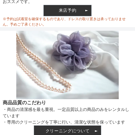
おススメです。
ウエスト
71
来店予約
ウエスト調整
ベルト調整
※予約は試着室を確保するものであり、ドレスの取り置きは承っておりませ
ヒップ
76
ん。予めご了承ください。
すそまわり
248
備考
素材
仕様
商品品質のこだわり
・商品の清潔感を最も重視。一定品質以上の商品のみをレンタルし
インナー
ています
・専用のクリーニングを丁寧に行い、清潔な状態を保っています
クリーニングについて