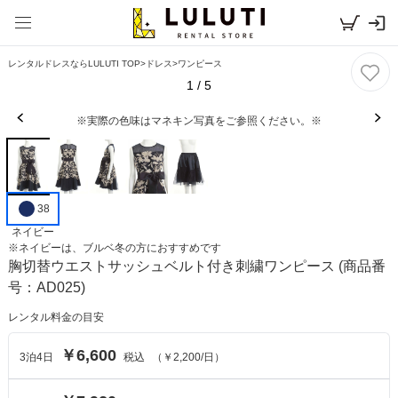
レンタルドレスならLULUTI TOP
>
ドレス
>
ワンピース
1
/
5
※実際の色味はマネキン写真をご参照ください。※
38
ネイビー
※
ネイビー
は、
ブルベ冬
の方におすすめです
胸切替ウエストサッシュベルト付き刺繍ワンピース
(商品番
号：AD025)
レンタル料金の目安
￥6,600
3
泊
4
日
税込
（
￥2,200
/日）