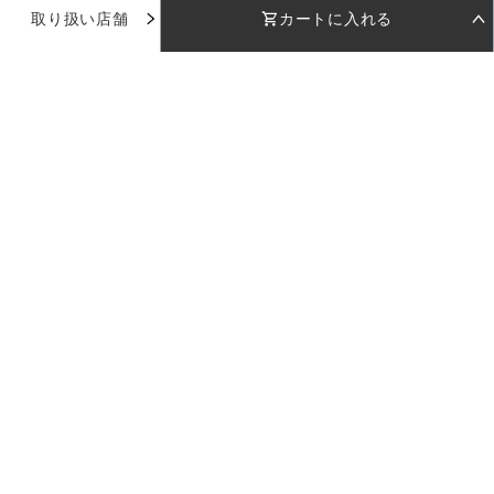
取り扱い店舗
カートに入れる
STEP 01
STEP 02
着用日を選択
返却日を選択
着用日
着用日
下のカレンダーから着用日を選択してください
下のカレンダーから返却日を選択してください
品番：
AD025
カラー：
ネイビー
日付を選択してください
日付を選択してください
ホーム
受取日
受取日
返却日
返却日
新規会員登録
サイズ：
38
--
--
--
--
返却日を変更
返却日を変更
38
お気に入り
店舗を指定
カラー：
ネイビー
セット内容
※日付設定後、在庫状況が表示されます
店舗で試着
ご利用料金
店舗一覧
サイズ：
現在のドレスの空き状況
38
カートに入れる
使い方ガイド
※受取日は着用日の2日前に設定されます
38
日付を選択してください
ご利用料金