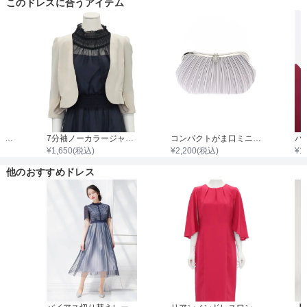
このドレスに合うアイテム
着丈目安
ファスナー
袖付き二枚重ねレースボレロ
7分袖ノーカラージャケット
コンパクトがま口ミニプリーツサテンバック
¥
1,650
(税込)
¥
2,200
(税込)
¥
1
骨格タイプ
他のおすすめドレス