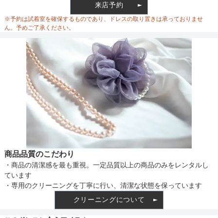
ウエスト
69
来店予約
ウエスト調整
※予約は試着室を確保するものであり、ドレスの取り置きは承っておりませ
ヒップ
92
ん。予めご了承ください。
すそまわり
148
備考
素材
仕様
商品品質のこだわり
・商品の清潔感を最も重視。一定品質以上の商品のみをレンタルし
インナー
ています
・専用のクリーニングを丁寧に行い、清潔な状態を保っています
クリーニングについて
透け感