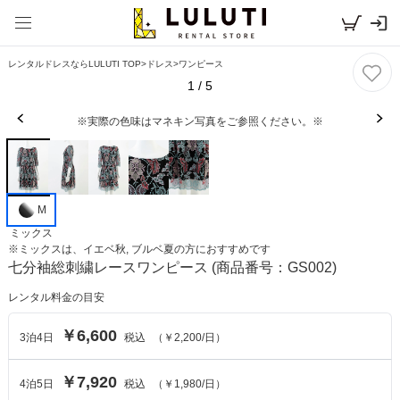
レンタルドレスならLULUTI TOP
>
ドレス
>
ワンピース
1
/
5
※実際の色味はマネキン写真をご参照ください。※
M
ミックス
※
ミックス
は、
イエベ秋, ブルベ夏
の方におすすめです
七分袖総刺繍レースワンピース
(商品番号：GS002)
レンタル料金の目安
￥6,600
3
泊
4
日
税込
（
￥2,200
/日）
￥7,920
4
泊
5
日
税込
（
￥1,980
/日）