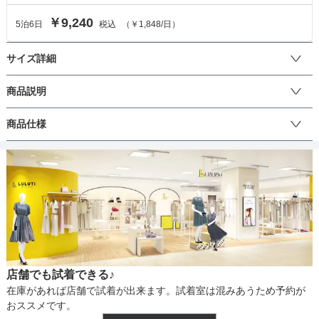
￥9,240
5
泊
6
日
税込
（
￥1,848
/日）
サイズ詳細
ワンピースのサイズ
商品説明
シアーな素材感で大人にもぴったりのロマンティックなワンピー
商品仕様
サイズ (cm)
M
ス。ヴィンテージ風のフラワーカラー刺繍レースが高級感のある雰
囲気に。素材の透明感がトレンドライクな印象もプラス。クラシッ
着丈
95
クなレディスタイルは360度どこから見ても美しいシルエット。

丈
 少しハイウエストに設定して、着るだけで脚長効果も。裾に向かっ
肩幅
36
て広がるフレアシルエットが背を高く、華奢に見せてくれる。とっ
ておきの1日を彩る、特別感のある1着。
そでの長さ
40
生地の厚さ
アームホール
40
店舗でも試着できる♪
バスト
82
裏地
在庫があれば店舗で試着が出来ます。試着室は混みあうため予約が
おススメです。