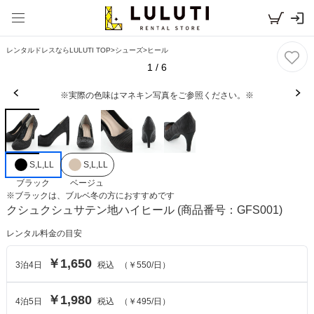
レンタルドレスならLULUTI TOP
>
シューズ
>
ヒール
1
/
6
※実際の色味はマネキン写真をご参照ください。※
S,L,LL
S,L,LL
ブラック
ベージュ
※
ブラック
は、
ブルベ冬
の方におすすめです
クシュクシュサテン地ハイヒール
(商品番号：GFS001)
レンタル料金の目安
￥1,650
3
泊
4
日
税込
（
￥550
/日）
￥1,980
4
泊
5
日
税込
（
￥495
/日）