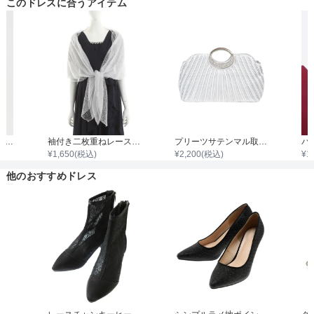
このドレスに合うアイテム
着丈目安
ファスナー
カラフルビーズパールビジュードロップイヤリング
袖付き二枚重ねレースボレロ
プリーツサテンマル取手ダイヤビジュバック
¥
1,650
(税込)
¥
2,200
(税込)
¥
1
骨格タイプ
他のおすすめドレス