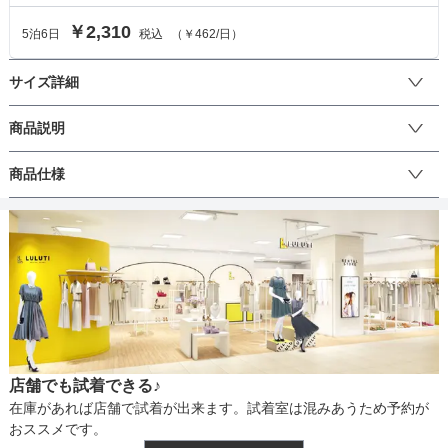
￥2,310
5
泊
6
日
税込
（
￥462
/日）
サイズ詳細
レディスシューズのサイズ
商品説明
クシュクシュとしたサテン生地のハイヒールパンプス。高めのピン
商品仕様
サイズ (cm)
S
L
LL
ヒールで美脚効果抜群◎大人女子に必須な上品さを演出してくれま
す。シンプルなデザインなのでコーディネートに迷わないのも嬉し
サイズ
20
22
21
いポイント♪

丈
足幅
6.5
7
7
※シューズは会場内以外外履き厳禁とさせていただいております。

会場まではご自身の靴でお向かい頂くようお願い致します。
ヒール高
9
9.2
9
生地の厚さ
ストラップ長さ
-
-
-
店舗でも試着できる♪
裏地
在庫があれば店舗で試着が出来ます。試着室は混みあうため予約が
おススメです。