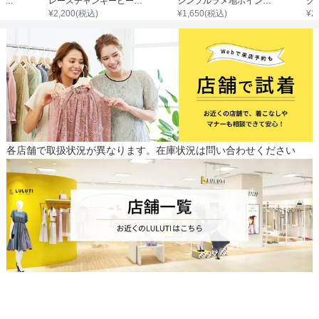
【日本製】ラメ切り替えポインテッドトゥパンプス
レースチャンキーヒールブーツ
シンプルラメ地ポインテッドトゥハイヒール
¥
2,200
(税込)
¥
1,650
(税込)
¥
2
各店舗で取扱状況が異なります。在庫状況は問い合わせください