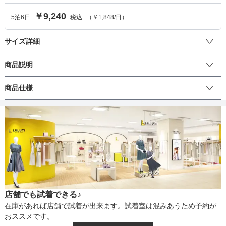
￥9,240
5
泊
6
日
税込
（
￥1,848
/日）
サイズ詳細
ワンピースのサイズ
商品説明
チュール刺繍の生地がエレガントな雰囲気にさせる総レースワンピ
商品仕様
サイズ (cm)
S
M
ースです。ひざ上スカートと小花柄が女性らしいかわいらしさを演
出します。シルエットはIラインワンピースのため甘くなりすぎずに
着丈
107
90
着こなせます。ドレスの透け感が少ないためインナーに迷わないの
丈
が嬉しいポイント♪ジャケットや羽織を合わせて気になる二の腕をス
肩幅
34
37
ッキリカバー。
そでの長さ
-
-
生地の厚さ
アームホール
42
42
店舗でも試着できる♪
バスト
82
84
裏地
在庫があれば店舗で試着が出来ます。試着室は混みあうため予約が
おススメです。