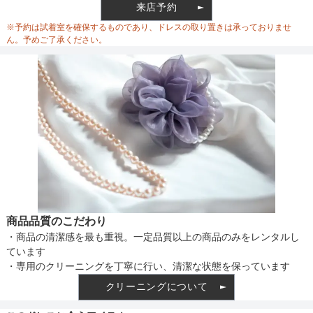
ウエスト
72
80
来店予約
ウエスト調整
※予約は試着室を確保するものであり、ドレスの取り置きは承っておりませ
ヒップ
102
86
ん。予めご了承ください。
すそまわり
228
112
備考
素材
仕様
商品品質のこだわり
・商品の清潔感を最も重視。一定品質以上の商品のみをレンタルし
インナー
ています
・専用のクリーニングを丁寧に行い、清潔な状態を保っています
クリーニングについて
透け感