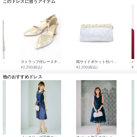
このドレスに合うアイテム
着丈目安
ファスナー
7分袖ノーカラージャケット
ストラップ付レースチャンキーヒール
両サイドポケット付パールビジュタック入りサテンバッグ
¥
2,200
(税込)
¥
2,200
(税込)
¥
1
骨格タイプ
他のおすすめドレス