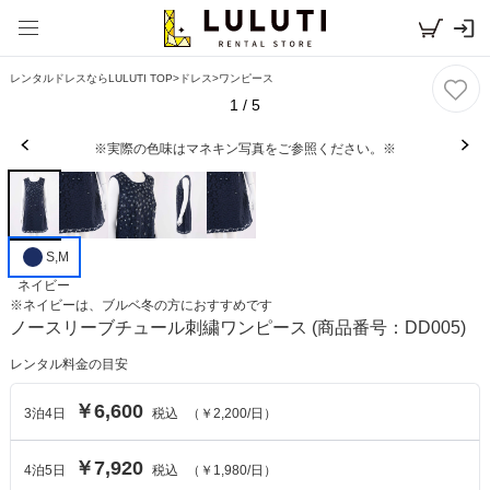
レンタルドレスならLULUTI TOP
>
ドレス
>
ワンピース
1
/
5
※実際の色味はマネキン写真をご参照ください。※
S,M
ネイビー
※
ネイビー
は、
ブルベ冬
の方におすすめです
ノースリーブチュール刺繍ワンピース
(商品番号：DD005)
レンタル料金の目安
￥6,600
3
泊
4
日
税込
（
￥2,200
/日）
￥7,920
4
泊
5
日
税込
（
￥1,980
/日）