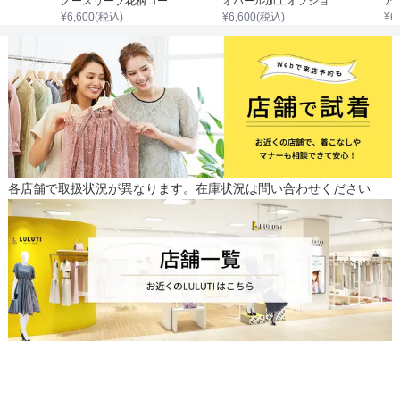
半袖パフスリーブ配色ウエストゴムワンピース
ノースリーブ花柄コードレースワンピース
オパール加工オフショルダーワンピース
¥
6,600
(税込)
¥
6,600
(税込)
¥
6
各店舗で取扱状況が異なります。在庫状況は問い合わせください