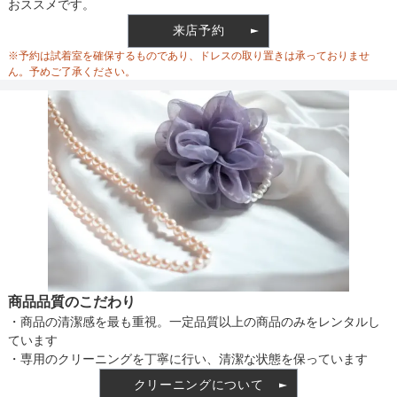
おススメです。
ウエスト
74
来店予約
ウエスト調整
ベルト調整
※予約は試着室を確保するものであり、ドレスの取り置きは承っておりませ
ヒップ
90
ん。予めご了承ください。
すそまわり
220
備考
素材
仕様
商品品質のこだわり
・商品の清潔感を最も重視。一定品質以上の商品のみをレンタルし
インナー
ています
・専用のクリーニングを丁寧に行い、清潔な状態を保っています
クリーニングについて