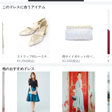
透け感
このドレスに合うアイテム
着丈目安
ファスナー
7分袖ノーカラージャケット
ストラップ付レースチャンキーヒール
両サイドポケット付パールビジュタック入りサテンバッグ
¥
2,200
(税込)
¥
2,200
(税込)
¥
1
骨格タイプ
他のおすすめドレス