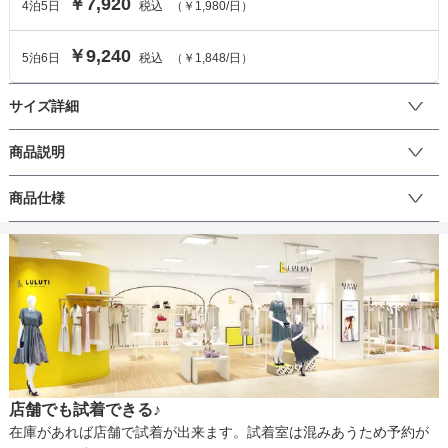
￥7,920
4
泊
5
日
税込
（
￥1,980
/日）
￥9,240
5
泊
6
日
税込
（
￥1,848
/日）
サイズ詳細
ワンピースのサイズ
商品説明
チュール刺繍の生地が上品な雰囲気のフレアワンピースです。ジャ
商品仕様
サイズ (cm)
S
ケットや羽織を合わせて気になる二の腕をスッキリカバー。
着丈
107
丈
ひざ上
ひざ下
ミモレ
ロング
パンツ
肩幅
34
そでの長さ
-
生地の厚さ
薄い
厚め
アームホール
42
店舗でも試着できる♪
バスト
82
裏地
あり
在庫があれば店舗で試着が出来ます。試着室は混みあうため予約が