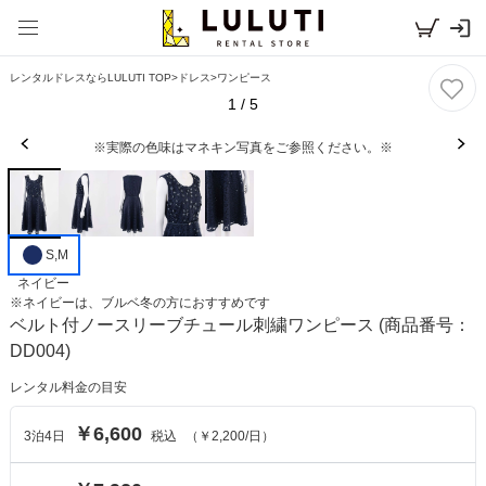
レンタルドレスならLULUTI TOP
>
ドレス
>
ワンピース
1
/
5
※実際の色味はマネキン写真をご参照ください。※
S,M
ネイビー
※
ネイビー
は、
ブルベ冬
の方におすすめです
ベルト付ノースリーブチュール刺繍ワンピース
(商品番号：
DD004)
レンタル料金の目安
￥6,600
3
泊
4
日
税込
（
￥2,200
/日）