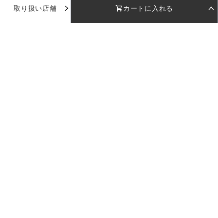
取り扱い店舗
カートに入れる
お気に入り
STEP 01
STEP 02
着用日を選択
返却日を選択
店舗で試着
店舗一覧
着用日
着用日
下のカレンダーから着用日を選択してください
下のカレンダーから返却日を選択してください
品番：
DD004
使い方ガイド
カラー：
ネイビー
日付を選択してください
日付を選択してください
お問い合わせ
受取日
受取日
返却日
返却日
サイズ：
S
--
--
--
--
返却日を変更
返却日を変更
ログイン
S
M
店舗を指定
カラー：
ネイビー
セット内容
※日付設定後、在庫状況が表示されます
ご利用料金
LULUTIについて
企業情報
採用情報
プライバシーポリシー
特定商取引法に基づく表記
サイズ：
現在のドレスの空き状況
S
カートに入れる
※受取日は着用日の2日前に設定されます
S
M
日付を選択してください
ご利用料金
Copyright 2023 LULUTI All Rights Reserved.