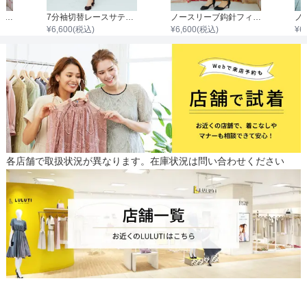
アクセサリー付オープン七分袖ワンピース
7分袖切替レースサテンワンピース
ノースリーブ鈎針フィッシュテールワンピース
¥
6,600
(税込)
¥
6,600
(税込)
¥
6
各店舗で取扱状況が異なります。在庫状況は問い合わせください